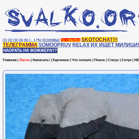
SKOTOCHAT!!!
[1]
[2]
[3]
[4]
[5]
[♩]
[✎]
ОСНОВЫ!
ТА СВАЛКА
ТЕЛЕГРАММА
SOMOOPRUV
RELAX
ИХ ИЩЕТ МИЛИЦИ
НАОРАТЬ НА ФОЖЖЕРА??
Главная
|
Ласты
|
Написать!
|
Картинки
|
Что попало
|
Поиск
|
Статус
|
Сетуп
|
HE