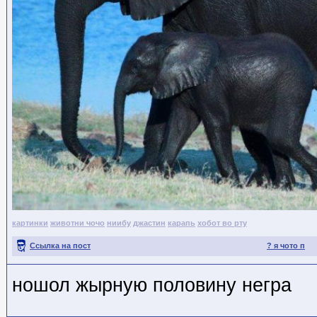
картинки
животни чочо
ниибу
джастин
карапь
хобот во рту
Ссылка на пост
? я чото п
ношол жырную половину негра