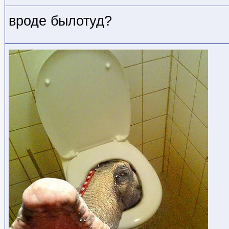
вроде былотуд?