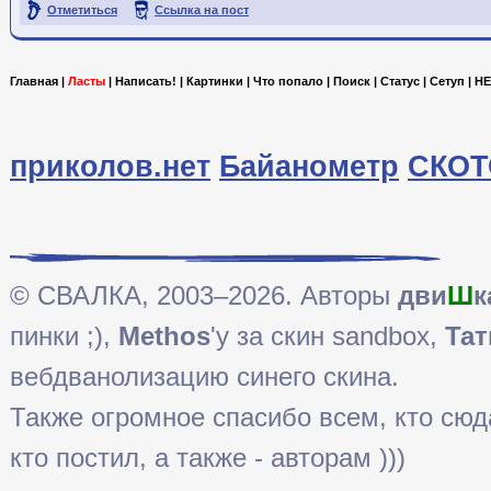
Отметиться
Ссылка на пост
Главная
|
Ласты
|
Написать!
|
Картинки
|
Что попало
|
Поиск
|
Статус
|
Сетуп
|
HE
приколов.нет
Байанометр
СКОТ
© СВАЛКА, 2003–2026. Авторы
дви
Ш
к
пинки ;),
Methos
'у за скин sandbox,
Тат
вебдванолизацию синего скина.
Также огромное спасибо всем, кто сюда 
кто постил, а также - авторам )))