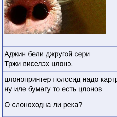
Аджин бели джругой сери
Тржи виселэх цлонэ.
цлонопринтер полосид надо карт
ну иле бумагу то есть цлонов
О слоноходна ли река?