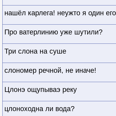
нашёл карлега! неужто я один ег
Про ватерлинию уже шутили?
Три слона на суше
слономер речной, не иначе!
Цлонэ ощупываэ реку
цлоноходна ли вода?