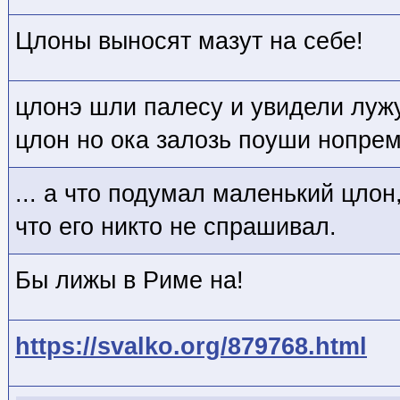
Цлоны выносят мазут на себе!
цлонэ шли палесу и увидели лужу
цлон но ока залозь поуши нопре
... а что подумал маленький цлон
что его никто не спрашивал.
Бы лижы в Риме на!
https://svalko.org/879768.html