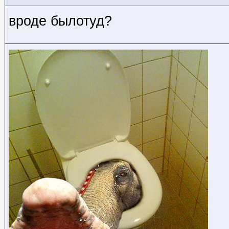
вроде былотуд?