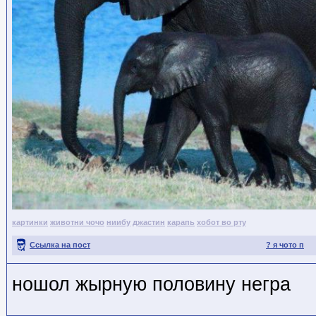
картинки
животни чочо
ниибу
джастин
карапь
хобот во рту
Ссылка на пост
? я чото п
ношол жырную половину негра