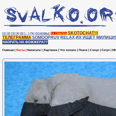
SKOTOCHAT!!!
[1]
[2]
[3]
[4]
[5]
[♩]
[✎]
ОСНОВЫ!
ТА СВАЛКА
ТЕЛЕГРАММА
SOMOOPRUV
RELAX
ИХ ИЩЕТ МИЛИЦИ
НАОРАТЬ НА ФОЖЖЕРА??
Главная
|
Ласты
|
Написать!
|
Картинки
|
Что попало
|
Поиск
|
Статус
|
Сетуп
|
HE