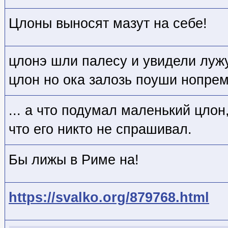
Цлоны выносят мазут на себе!
цлонэ шли палесу и увидели лужу
цлон но ока залозь поуши нопре
... а что подумал маленький цлон
что его никто не спрашивал.
Бы лижы в Риме на!
https://svalko.org/879768.html