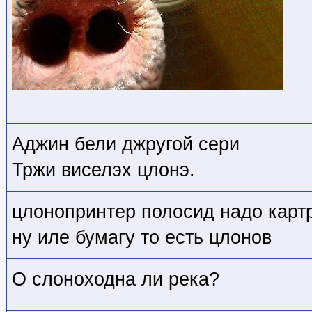
Аджин бели джругой сери
Тржи виселэх цлонэ.
цлонопринтер полосид надо карт
ну иле бумагу то есть цлонов
О слоноходна ли река?