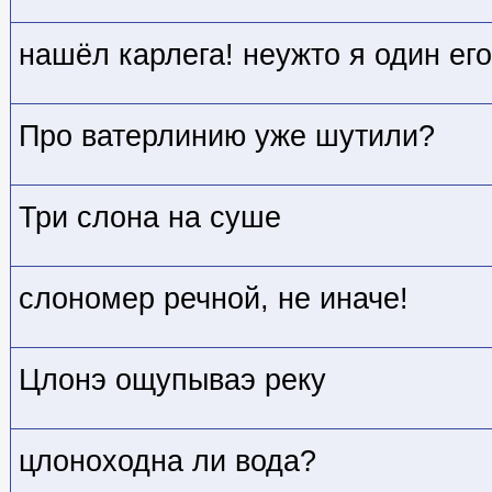
нашёл карлега! неужто я один ег
Про ватерлинию уже шутили?
Три слона на суше
слономер речной, не иначе!
Цлонэ ощупываэ реку
цлоноходна ли вода?