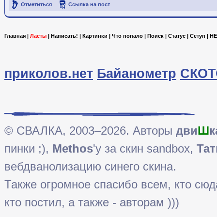
Отметиться
Ссылка на пост
Главная
|
Ласты
|
Написать!
|
Картинки
|
Что попало
|
Поиск
|
Статус
|
Сетуп
|
HE
приколов.нет
Байанометр
СКОТ
© СВАЛКА, 2003–2026. Авторы
дви
Ш
к
пинки ;),
Methos
'у за скин sandbox,
Тат
вебдванолизацию синего скина.
Также огромное спасибо всем, кто сюда 
кто постил, а также - авторам )))