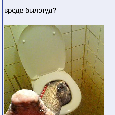
вроде былотуд?