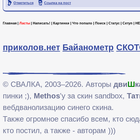
Отметиться
Ссылка на пост
Главная
|
Ласты
|
Написать!
|
Картинки
|
Что попало
|
Поиск
|
Статус
|
Сетуп
|
HE
приколов.нет
Байанометр
СКОТ
© СВАЛКА, 2003–2026. Авторы
дви
Ш
к
пинки ;),
Methos
'у за скин sandbox,
Тат
вебдванолизацию синего скина.
Также огромное спасибо всем, кто сюда 
кто постил, а также - авторам )))