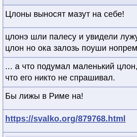
Цлоны выносят мазут на себе!
цлонэ шли палесу и увидели лужу
цлон но ока залозь поуши нопре
... а что подумал маленький цлон
что его никто не спрашивал.
Бы лижы в Риме на!
https://svalko.org/879768.html