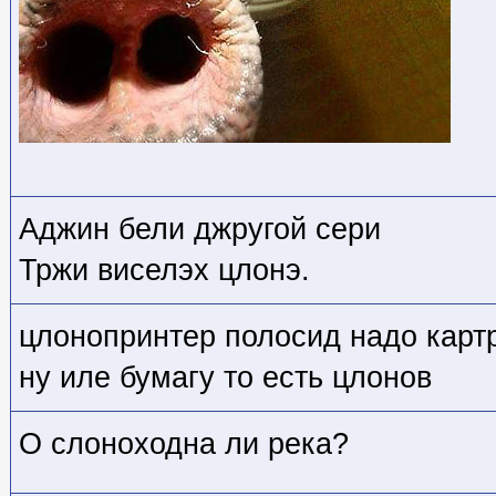
Аджин бели джругой сери
Тржи виселэх цлонэ.
цлонопринтер полосид надо карт
ну иле бумагу то есть цлонов
О слоноходна ли река?