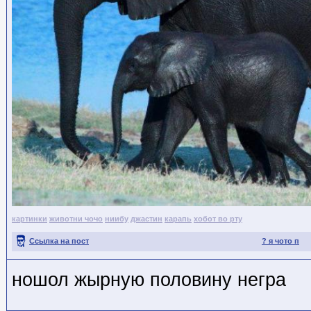
картинки
животни чочо
ниибу
джастин
карапь
хобот во рту
Ссылка на пост
? я чото п
ношол жырную половину негра