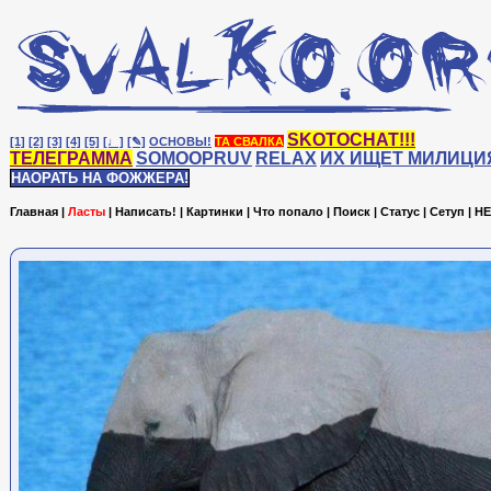
SKOTOCHAT!!!
[1]
[2]
[3]
[4]
[5]
[♩]
[✎]
ОСНОВЫ!
ТА СВАЛКА
ТЕЛЕГРАММА
SOMOOPRUV
RELAX
ИХ ИЩЕТ МИЛИЦИ
НАОРАТЬ НА ФОЖЖЕРА!
Главная
|
Ласты
|
Написать!
|
Картинки
|
Что попало
|
Поиск
|
Статус
|
Сетуп
|
HE