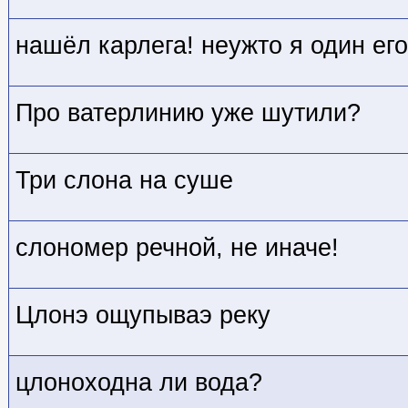
нашёл карлега! неужто я один ег
Про ватерлинию уже шутили?
Три слона на суше
слономер речной, не иначе!
Цлонэ ощупываэ реку
цлоноходна ли вода?