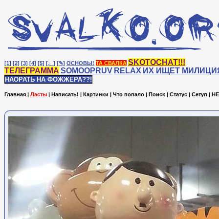
SKOTOCHAT!!!
[1]
[2]
[3]
[4]
[5]
[♩]
[✎]
ОСНОВЫ!
ТА СВАЛКА
ТЕЛЕГРАММА
SOMOOPRUV
RELAX
ИХ ИЩЕТ МИЛИЦИ
НАОРАТЬ НА ФОЖЖЕРА??!
Главная
|
Ласты
|
Написать!
|
Картинки
|
Что попало
|
Поиск
|
Статус
|
Сетуп
|
HE