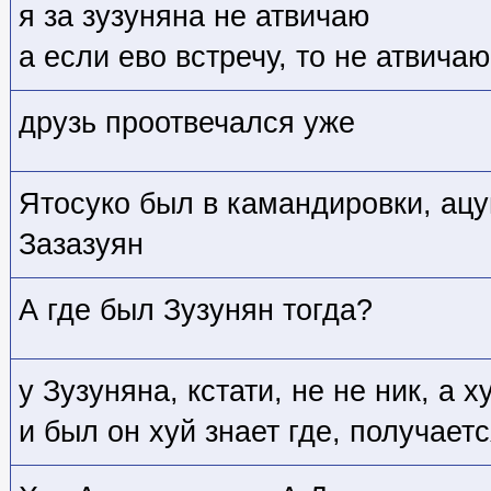
я за зузуняна не атвичаю
а если ево встречу, то не атвичаю
друзь проотвечался уже
Ятосуко был в камандировки, ацу
Зазазуян
А где был Зузунян тогда?
у Зузуняна, кстати, не не ник, а х
и был он хуй знает где, получаетс