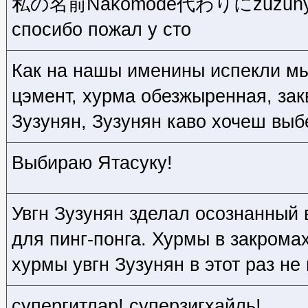
私の名前Nakomode代わりにzuzunyan 
спосибо пожал у сто
Как на нашы именины испекли мы
цэмент, хурма обезжыренная, зак
Зузунян, Зузунян каво хочеш выб
Выбираю Ятасуку!
Увгн Зузунян зделал осознанный 
для пинг-понга. Хурмы в закрома
хурмы увгн Зузунян в этот раз не
супергитлар! суперзигхайль!