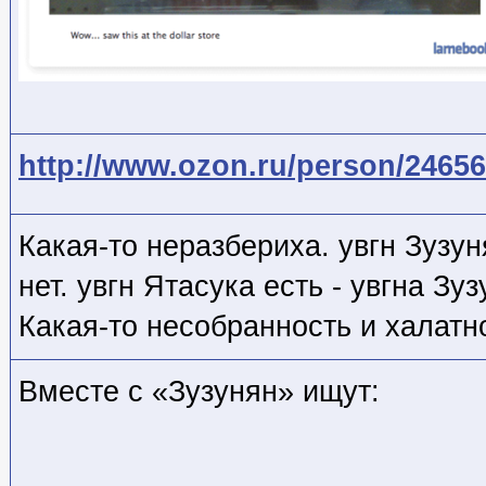
http://www.ozon.ru/person/24656
Какая-то неразбериха. увгн Зузун
нет. увгн Ятасука есть - увгна Зуз
Какая-то несобранность и халат
Вместе с «Зузунян» ищут: