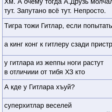
Хм. А очему тогда А.Друзь молча
тут. Запутано всё тут. Непросто.
Тигра тожи Гитлар, если попытать
а кинг конг к гитлеру сзади прис
у гитлара из жеппы ноги растут
в отличиии от тибя ХЗ кто
А кде у Гитлара хъуй?
суперхитлар веселей