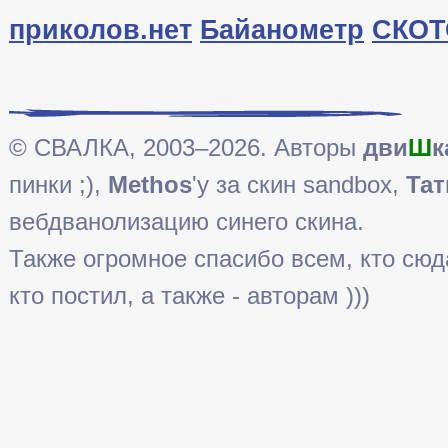
приколов.нет
Байанометр
СКОТ
© СВАЛКА, 2003–2026. Авторы
дви
Ш
к
пинки ;),
Methos
'у за скин sandbox,
Тат
вебдванолизацию синего скина.
Также огромное спасибо всем, кто сюда 
кто постил, а также - авторам )))