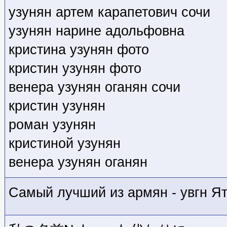
узунян артем карапетович сочи
узунян нарине адольфовна
кристина узунян фото
кристин узунян фото
венера узунян оганян сочи
кристин узунян
роман узунян
кристиной узунян
венера узунян оганян
Самый лучший из армян - увгн Я