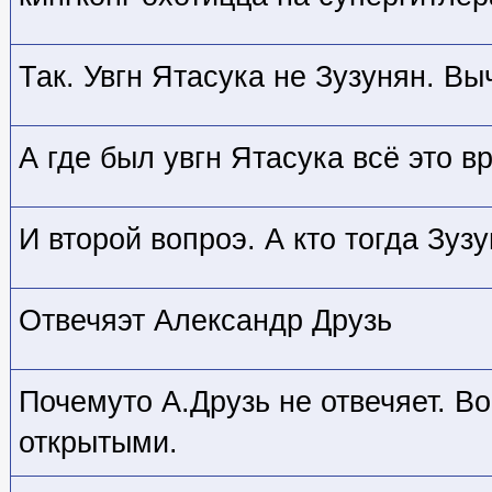
Так. Увгн Ятасука не Зузунян. В
А где был увгн Ятасука всё это 
И второй вопроэ. А кто тогда Зуз
Отвечяэт Александр Друзь
Почемуто А.Друзь не отвечяет. В
открытыми.