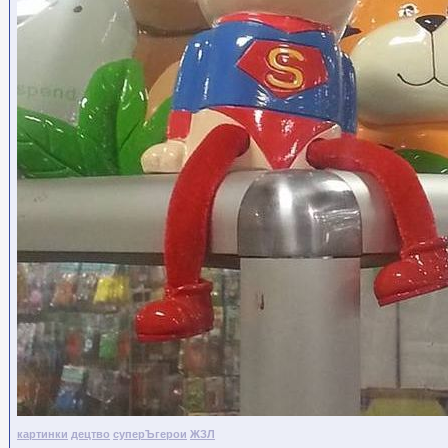
картинки
децтво
суперЪгерои
ЖЗЛ