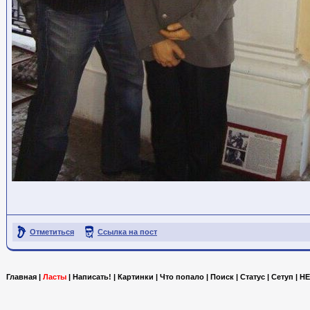
Отметиться
Ссылка на пост
Главная
|
Ласты
|
Написать!
|
Картинки
|
Что попало
|
Поиск
|
Статус
|
Сетуп
|
HE