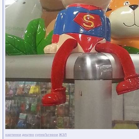
картинки
децтво
суперЪгерои
ЖЗЛ