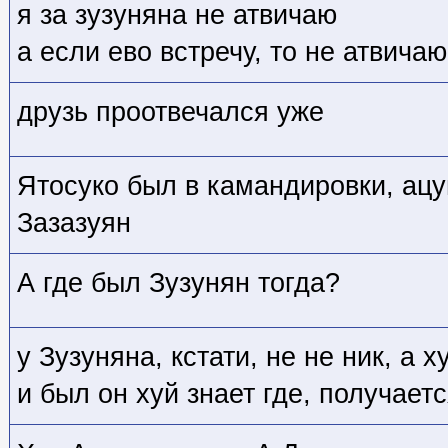
я за зузуняна не атвичаю
а если ево встречу, то не атвичаю
друзь проотвечался уже
Ятосуко был в камандировки, ацу
Зазазуян
А где был Зузунян тогда?
у Зузуняна, кстати, не не ник, а х
и был он хуй знает где, получаетс