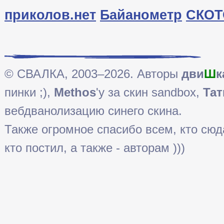
приколов.нет
Байанометр
СКОТ
© СВАЛКА, 2003–2026. Авторы
дви
Ш
к
пинки ;),
Methos
'у за скин sandbox,
Тат
вебдванолизацию синего скина.
Также огромное спасибо всем, кто сюда 
кто постил, а также - авторам )))