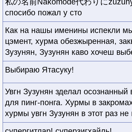
私の名前Nakomode代わりにzuzunyan 
спосибо пожал у сто
Как на нашы именины испекли мы
цэмент, хурма обезжыренная, зак
Зузунян, Зузунян каво хочеш выб
Выбираю Ятасуку!
Увгн Зузунян зделал осознанный 
для пинг-понга. Хурмы в закрома
хурмы увгн Зузунян в этот раз не
супергитлар! суперзигхайль!