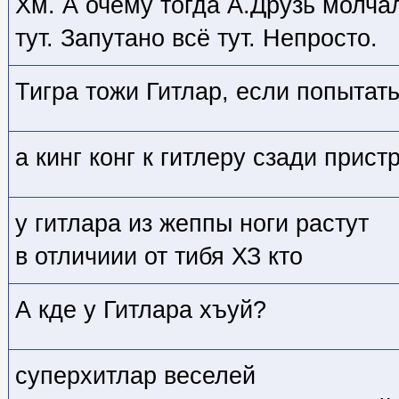
Хм. А очему тогда А.Друзь молча
тут. Запутано всё тут. Непросто.
Тигра тожи Гитлар, если попытать
а кинг конг к гитлеру сзади прис
у гитлара из жеппы ноги растут
в отличиии от тибя ХЗ кто
А кде у Гитлара хъуй?
суперхитлар веселей