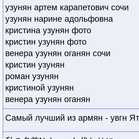
узунян артем карапетович сочи
узунян нарине адольфовна
кристина узунян фото
кристин узунян фото
венера узунян оганян сочи
кристин узунян
роман узунян
кристиной узунян
венера узунян оганян
Самый лучший из армян - увгн Я