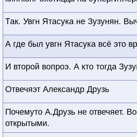
Так. Увгн Ятасука не Зузунян. В
А где был увгн Ятасука всё это 
И второй вопроэ. А кто тогда Зуз
Отвечяэт Александр Друзь
Почемуто А.Друзь не отвечяет. В
открытыми.