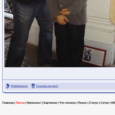
Отметиться
Ссылка на пост
Главная
|
Ласты
|
Написать!
|
Картинки
|
Что попало
|
Поиск
|
Статус
|
Сетуп
|
HE