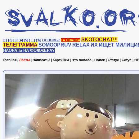
SKOTOCHAT!!!
[1]
[2]
[3]
[4]
[5]
[♩]
[✎]
ОСНОВЫ!
ТА СВАЛКА
ТЕЛЕГРАММА
SOMOOPRUV
RELAX
ИХ ИЩЕТ МИЛИЦИ
НАОРАТЬ НА ФОЖЖЕРА?
Главная
|
Ласты
|
Написать!
|
Картинки
|
Что попало
|
Поиск
|
Статус
|
Сетуп
|
HE