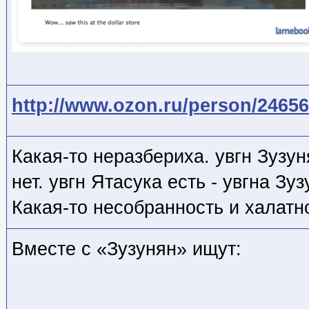
http://www.ozon.ru/person/24656
Какая-то неразбериха. увгн Зузун
нет. увгн Ятасука есть - увгна Зуз
Какая-то несобранность и халат
Вместе с «Зузунян» ищут: