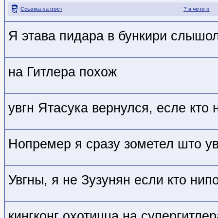
Ссылка на пост
? я чото п
Я этава пидара в бункири слышо
на Гитлера похож
увгн Ятасука вернулся, есле кто
Нопремер я сразу зометел што ув
Увгны, я не Зузунян если кто нип
кингконг охотицца на супергитлер