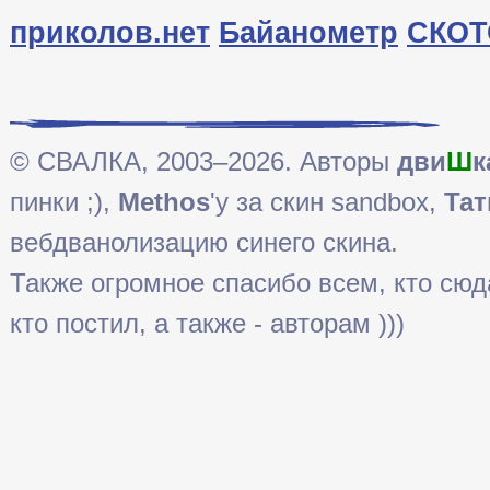
приколов.нет
Байанометр
СКОТ
© СВАЛКА, 2003–2026. Авторы
дви
Ш
к
пинки ;),
Methos
'у за скин sandbox,
Тат
вебдванолизацию синего скина.
Также огромное спасибо всем, кто сюда 
кто постил, а также - авторам )))