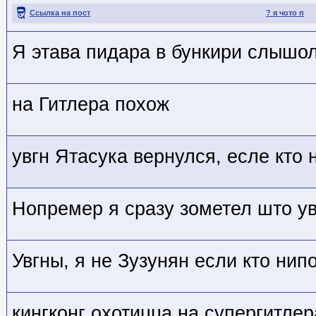
Ссылка на пост
? я чото п
Я этава пидара в бункири слышо
на Гитлера похож
увгн Ятасука вернулся, есле кто
Нопремер я сразу зометел што ув
Увгны, я не Зузунян если кто нип
кингконг охотицца на супергитлер