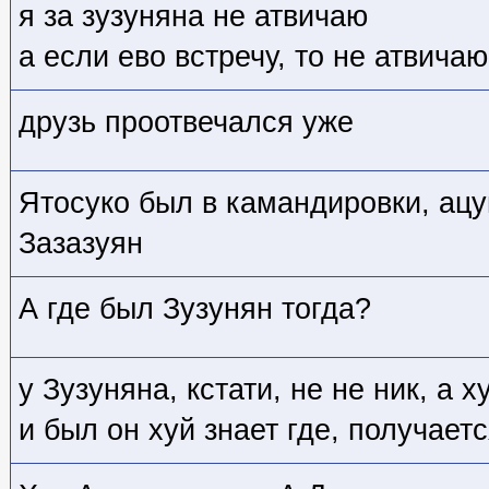
я за зузуняна не атвичаю
а если ево встречу, то не атвичаю
друзь проотвечался уже
Ятосуко был в камандировки, ацу
Зазазуян
А где был Зузунян тогда?
у Зузуняна, кстати, не не ник, а х
и был он хуй знает где, получаетс