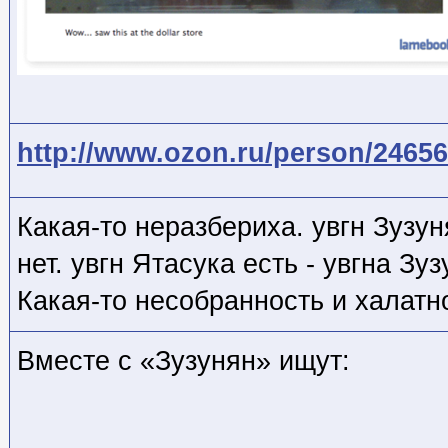
http://www.ozon.ru/person/24656
Какая-то неразбериха. увгн Зузун
нет. увгн Ятасука есть - увгна Зуз
Какая-то несобранность и халат
Вместе с «Зузунян» ищут: