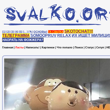
SKOTOCHAT!!!
[1]
[2]
[3]
[4]
[5]
[♩]
[✎]
ОСНОВЫ!
ТА СВАЛКА
ТЕЛЕГРАММА
SOMOOPRUV
RELAX
ИХ ИЩЕТ МИЛИЦИ
НАОРАТЬ НА ФОЖЖЕРА?
Главная
|
Ласты
|
Написать!
|
Картинки
|
Что попало
|
Поиск
|
Статус
|
Сетуп
|
HE