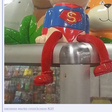
картинки
децтво
суперЪгерои
ЖЗЛ