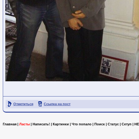
Отметиться
Ссылка на пост
Главная
|
Ласты
|
Написать!
|
Картинки
|
Что попало
|
Поиск
|
Статус
|
Сетуп
|
HE