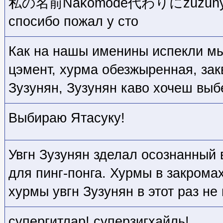
私の名前Nakomode代わりにzuzunyan 
спосибо пожал у сто
Как на нашы именины испекли мы
цэмент, хурма обезжыренная, зак
Зузунян, Зузунян каво хочеш выб
Выбираю Ятасуку!
Увгн Зузунян зделал осознанный 
для пинг-понга. Хурмы в закрома
хурмы увгн Зузунян в этот раз не
супергитлар! суперзигхайль!