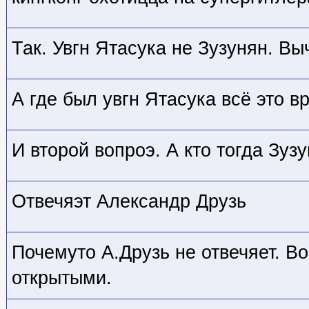
Так. Увгн Ятасука не Зузунян. В
А где был увгн Ятасука всё это 
И второй вопроэ. А кто тогда Зуз
Отвечяэт Александр Друзь
Почемуто А.Друзь не отвечяет. В
открытыми.