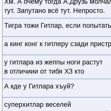
Хм. А очему тогда А.Друзь молча
тут. Запутано всё тут. Непросто.
Тигра тожи Гитлар, если попытать
а кинг конг к гитлеру сзади прис
у гитлара из жеппы ноги растут
в отличиии от тибя ХЗ кто
А кде у Гитлара хъуй?
суперхитлар веселей