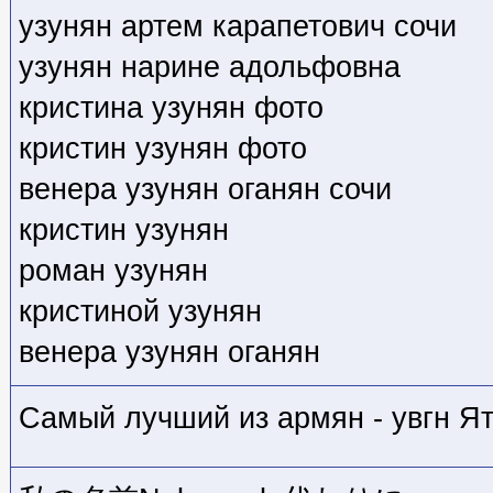
узунян артем карапетович сочи
узунян нарине адольфовна
кристина узунян фото
кристин узунян фото
венера узунян оганян сочи
кристин узунян
роман узунян
кристиной узунян
венера узунян оганян
Самый лучший из армян - увгн Я