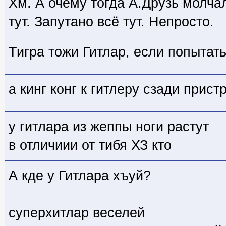
Хм. А очему тогда А.Друзь молча
тут. Запутано всё тут. Непросто.
Тигра тожи Гитлар, если попытать
а кинг конг к гитлеру сзади прис
у гитлара из жеппы ноги растут
в отличиии от тибя ХЗ кто
А кде у Гитлара хъуй?
суперхитлар веселей