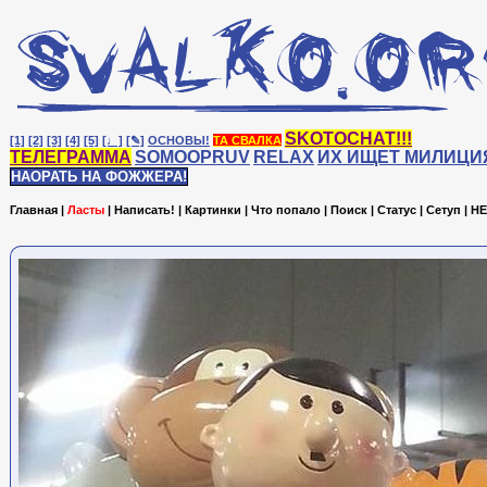
SKOTOCHAT!!!
[1]
[2]
[3]
[4]
[5]
[♩]
[✎]
ОСНОВЫ!
ТА СВАЛКА
ТЕЛЕГРАММА
SOMOOPRUV
RELAX
ИХ ИЩЕТ МИЛИЦИ
НАОРАТЬ НА ФОЖЖЕРА!
Главная
|
Ласты
|
Написать!
|
Картинки
|
Что попало
|
Поиск
|
Статус
|
Сетуп
|
HE