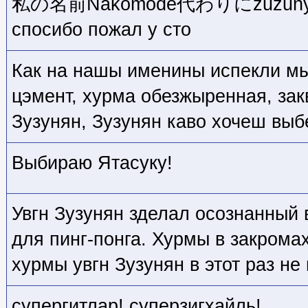
私の名前Nakomode代わりにzuzunyan 
спосибо пожал у сто
Как на нашы именины испекли мы
цэмент, хурма обезжыренная, зак
Зузунян, Зузунян каво хочеш выб
Выбираю Ятасуку!
Увгн Зузунян зделал осознанный 
для пинг-понга. Хурмы в закрома
хурмы увгн Зузунян в этот раз не
супергитлар! суперзигхайль!