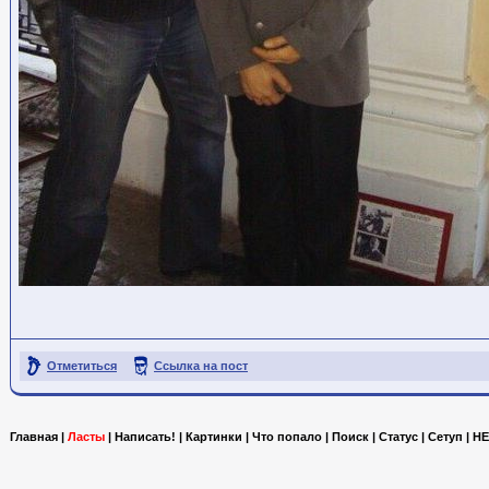
Отметиться
Ссылка на пост
Главная
|
Ласты
|
Написать!
|
Картинки
|
Что попало
|
Поиск
|
Статус
|
Сетуп
|
HE