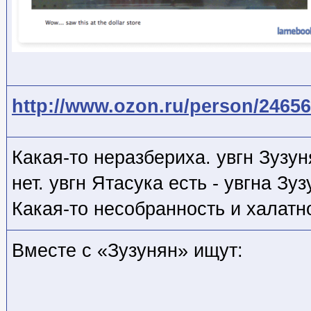
http://www.ozon.ru/person/24656
Какая-то неразбериха. увгн Зузун
нет. увгн Ятасука есть - увгна Зуз
Какая-то несобранность и халат
Вместе с «Зузунян» ищут: