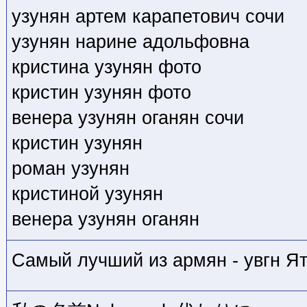
узунян артем карапетович сочи
узунян нарине адольфовна
кристина узунян фото
кристин узунян фото
венера узунян оганян сочи
кристин узунян
роман узунян
кристиной узунян
венера узунян оганян
Самый лучший из армян - увгн Я