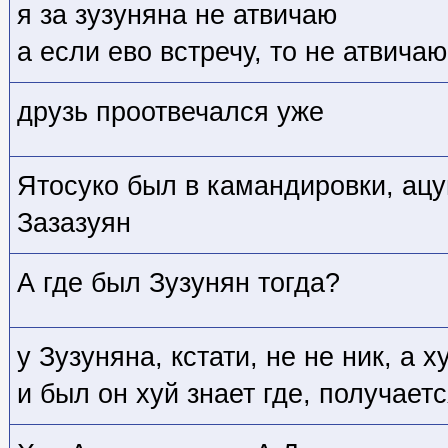
я за зузуняна не атвичаю
а если ево встречу, то не атвичаю
друзь проотвечался уже
Ятосуко был в камандировки, ацу
Зазазуян
А где был Зузунян тогда?
у Зузуняна, кстати, не не ник, а х
и был он хуй знает где, получаетс