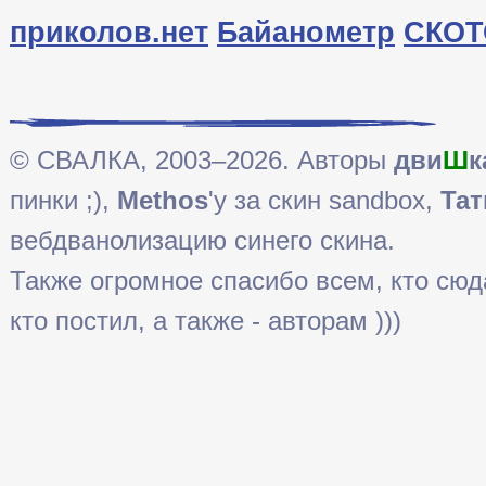
приколов.нет
Байанометр
СКОТ
© СВАЛКА, 2003–2026. Авторы
дви
Ш
к
пинки ;),
Methos
'у за скин sandbox,
Тат
вебдванолизацию синего скина.
Также огромное спасибо всем, кто сюда 
кто постил, а также - авторам )))