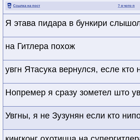
Ссылка на пост
? я чото п
Я этава пидара в бункири слышо
на Гитлера похож
увгн Ятасука вернулся, есле кто
Нопремер я сразу зометел што ув
Увгны, я не Зузунян если кто нип
кингконг охотицца на супергитлер