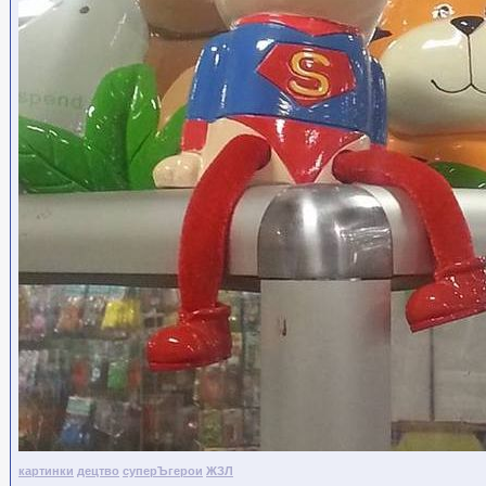
картинки
децтво
суперЪгерои
ЖЗЛ