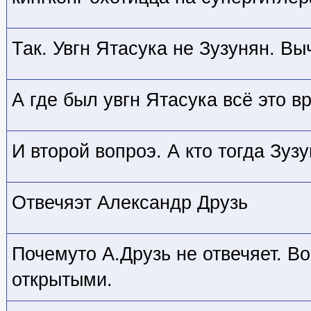
Так. Увгн Ятасука не Зузунян. В
А где был увгн Ятасука всё это 
И второй вопроэ. А кто тогда Зуз
Отвечяэт Александр Друзь
Почемуто А.Друзь не отвечяет. В
открытыми.