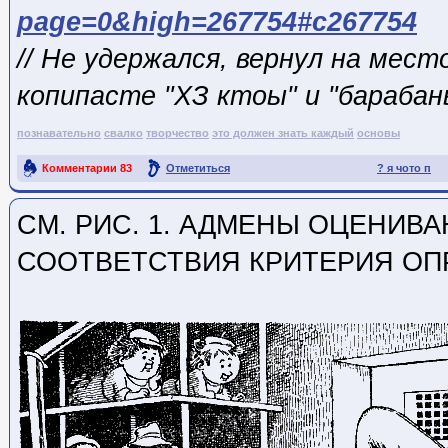
page=0&high=267754#c267754
// Не удержался, вернул на мес
копипасте "ХЗ кто
ы" и "барабан
познавательно
свалко
творчество
это должен знать каждый
основы
Комментарии
83
Отметиться
? я чото п
Ссылка на пост
СМ. РИС. 1. АДМЕНЫ ОЦЕНИВ
СООТВЕТСТВИЯ КРИТЕРИЯ ОП