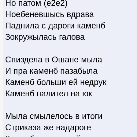
Но патом (е2е2)
Ноебеневшысь вдрава
Паднила с дароги каменб
Зокружылась галова
Спиздела в Ошане мыла
И пра каменб пазабыла
Каменб больши ей недрук
Каменб палител на юк
Мыла смылелось в итоги
Стриказа же надароге