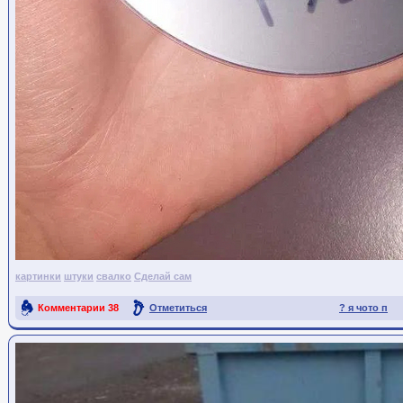
картинки
штуки
свалко
Сделай сам
Комментарии
38
Отметиться
? я чото п
Ссылка на пост