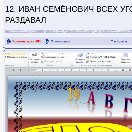
12. ИВАН СЕМЁНОВИЧ ВСЕХ У
РАЗДАВАЛ
познавательно
истории
свалко
это должен знать каждый
засропсто
ниибу
э
Комментарии
104
Отметиться
? я чото п
Ссылка на пост