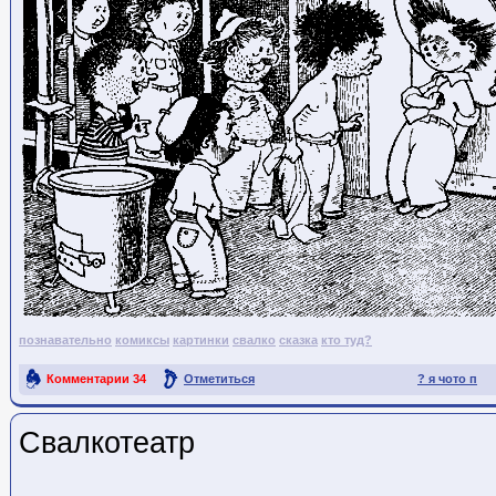
познавательно
комиксы
картинки
свалко
сказка
кто туд?
Комментарии
34
Отметиться
? я чото п
Ссылка на пост
Свалкотеатр