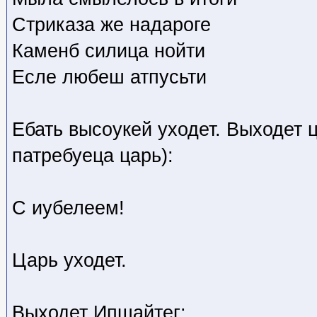
Стриказа же надароге
Каменб силица нойти
Есле любеш атпусьти
Ебать высоукей уходет. Выходет 
патребуеца царь):
С иубелеем!
Царь уходет.
Выходет Ипшайтег: