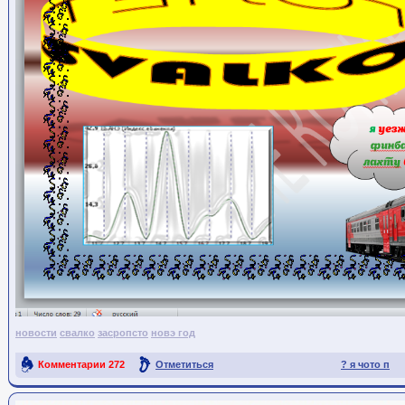
новости
свалко
засропсто
новэ год
Комментарии
272
Отметиться
? я чото п
Ссылка на пост