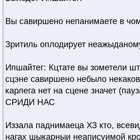
Вы савиршено непанимаете в чом
Зритиль оплодирует неажыданом
Ипшайтег: Кцтате вы зометели шт
сцэне савиршено небыло некаков
карлега нет на сцене значет (пау
СРИДИ НАС
Иззала паднимаеца ХЗ кто
, всев
нагах шыкарныи неаписуимой кро