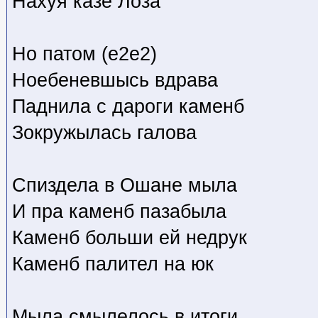
Нахуя казе Лоза
Но патом (е2е2)
Ноебеневшысь вдрава
Паднила с дароги каменб
Зокружылась галова
Спиздела в Ошане мыла
И пра каменб пазабыла
Каменб больши ей недрук
Каменб палител на юк
Мыла смылелось в итоги