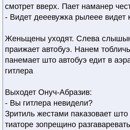
смотрет вверх. Пает наманер чес
- Видет дееевужка рылеее видет
Женьщены уходят. Слева слышын 
праижает автобуэ. Нанем тобличь
панемает што автобуэ едит в аэр
гитлера
Выходет Онуч-Абразив:
- Вы гитлера невидели?
Зритиль жестами паказовает што 
тиаторе зопрещино разгаваревать