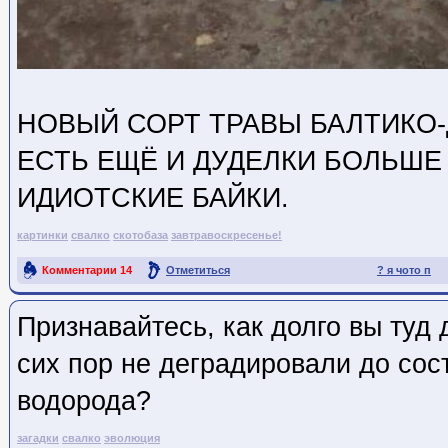
НОВЫЙ СОРТ ТРАВЫ БАЛТИКО-
ЕСТЬ ЕЩЁ И ДУДЕЛКИ БОЛЬШЕ
ИДИОТСКИЕ БАЙКИ.
картинки
свалко
скотобаза
завтравоскресенье!
Комментарии
14
Отметиться
? я чото п
Ссылка на пост
Признавайтесь, как долго вы туд
сих пор не деградировали до сос
водорода?
загадки
свалко
эволюция