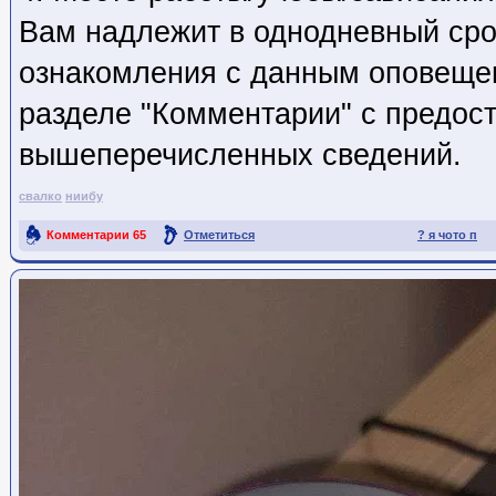
Вам надлежит в однодневный сро
ознакомления с данным оповеще
разделе "Комментарии" с предос
вышеперечисленных сведений.
свалко
ниибу
Комментарии
65
Отметиться
? я чото п
Ссылка на пост