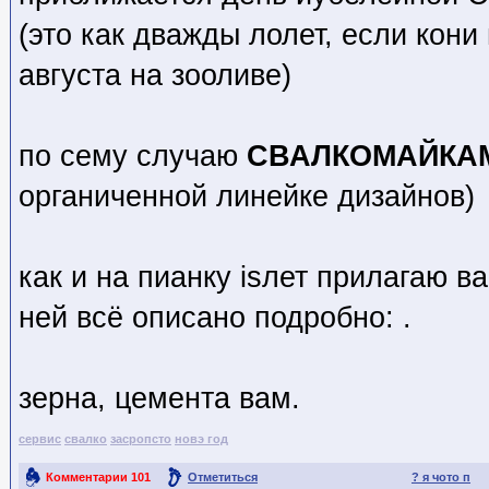
(это как дважды лолет, если кони 
августа на зооливе)
по сему случаю
СВАЛКОМАЙКА
органиченной линейке дизайнов)
как и на пианку isлет прилагаю в
ней всё описано подробно: .
зерна, цемента вам.
сервис
свалко
засропсто
новэ год
Комментарии
101
Отметиться
? я чото п