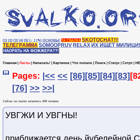
SKOTOCHAT!!!
[1]
[2]
[3]
[4]
[5]
[♩]
[✎]
ОСНОВЫ!
ТА СВАЛКА
ТЕЛЕГРАММА
SOMOOPRUV
RELAX
ИХ ИЩЕТ МИЛИЦИ
НАОРАТЬ НА ФОЖЖЕРА??!
Главная
|
Ласты
|
Написать!
|
Картинки
|
Что попало
|
Поиск
|
Статус
|
Сетуп
|
HE
Pages:
|<<
<<
[86]
[85]
[84]
[83]
[8
[76]
>>
>>|
Сейчас на cвалко затаилось 498 человек.
УВГЖИ И УВГНЫ!
приближается день йубелейно