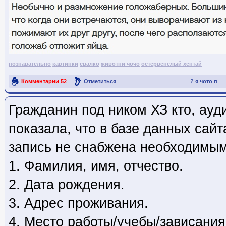
познавательно
картинки
свалко
животни чочо
остервенелый хентай
Комментарии
52
Отметиться
? я чото п
Ссылка на пост
Гражданин под ником ХЗ кто
, ауд
показала, что в базе данных сайт
запись не снабжена необходимым
1. Фамилия, имя, отчество.
2. Дата рождения.
3. Адрес проживания.
4. Место работы/учебы/зависания