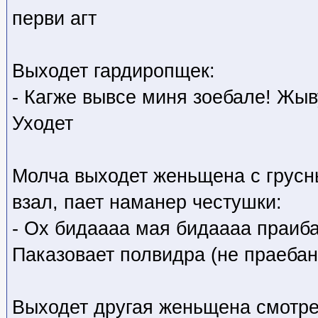
перви агт
Выходет гардиропщек:
- Кагже вывсе миня зоебале! Жыв
Уходет
Молча выходет женьщена с грусн
взал, пает наманер честушки:
- Ох бидаааа мая бидаааа праиб
Паказовает полвидра (не праебан
Выходет другая женьщена смотре