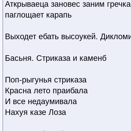
Аткрываеца зановес заним гречка
паглощает карапь
Выходет ебать высоукей. Дикломи
Басьня. Стриказа и каменб
Поп-рыгунья стриказа
Красна лето праибала
И все недаумивала
Нахуя казе Лоза