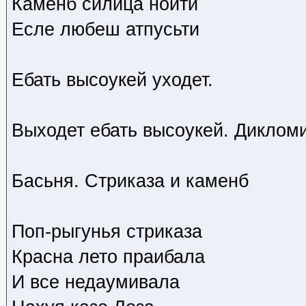
Каменб силица нойти
Есле любеш атпусьти
Ебать высоукей уходет.
Выходет ебать высоукей. Дикломи
Басьня. Стриказа и каменб
Поп-рыгунья стриказа
Красна лето праибала
И все недаумивала