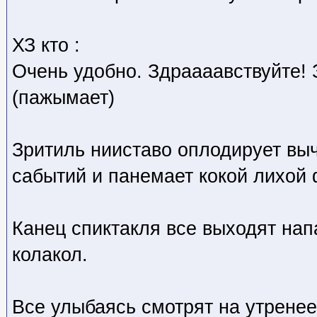
ХЗ кто
:
Очень удобно. Здраааавствуйте! 
(пажымает)
Зритиль нииставо оплодирует вы
сабытий и панемает кокой лихой 
Канец спиктакля все выходят нап
колакол.
Все улыбаясь смотрят на утренее