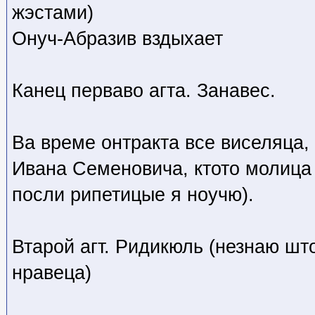
жэстами)
Онуч-Абразив вздыхает
Канец перваво агта. Занавес.
Ва време онтракта все виселяца
Ивана Семеновича, ктото молица 
посли рипетицые я ноучю).
Втарой агт. Ридикюль (незнаю што
нравеца)