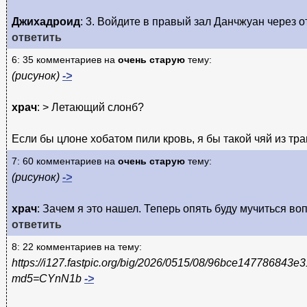
Джихадроид
: 3. Войдите в правый зал Данчжуан через 
ответить
6: 35 комментариев на
очень старую
тему:
(рисунок)
->
храч
: > Летающий слонб?
Если бы цлоне хобатом пили кровь, я бы такой чяй из тра
7: 60 комментариев на
очень старую
тему:
(рисунок)
->
храч
: Зачем я это нашел. Теперь опять буду мучиться во
ответить
8: 22 комментариев на тему:
https://i127.fastpic.org/big/2026/0515/08/96bce14778684
md5=CYnN1b
->