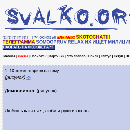
SKOTOCHAT!!!
[1]
[2]
[3]
[4]
[5]
[♩]
[✎]
ОСНОВЫ!
ТА СВАЛКА
ТЕЛЕГРАММА
SOMOOPRUV
RELAX
ИХ ИЩЕТ МИЛИЦИ
НАОРАТЬ НА ФОЖЖЕРА??!
Главная
|
Ласты
|
Написать!
|
Картинки
|
Что попало
|
Поиск
|
Статус
|
Сетуп
|
HE
1: 10 комментариев на тему:
(рисунок)
->
Демосвинон
: (рисунок)
Любишь кататься, люби и руки из жопы