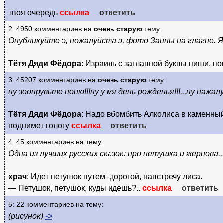
твоя очередь
ссылка
ответить
2: 4950 комментариев на
очень старую
тему:
Опубликуйте э, пожалуйста э, фото Заппы на глагне. Я
Тётя Дяди Фёдора
: Израиль с заглавной буквы пиши, п
3: 45207 комментариев на
очень старую
тему:
ну зоопрувьте поню!!!ну у мя день рожденья!!!...ну пажалу
Тётя Дяди Фёдора
: Надо вбомбить Алколиса в каменный
поднимет гологу
ссылка
ответить
4: 45 комментариев на тему:
Одна из лучших русских сказок: про петушка и жернова..
храч
: Идет петушок путем–дорогой, навстречу лиса.
— Петушок, петушок, куды идешь?..
ссылка
ответить
5: 22 комментариев на тему:
(рисунок)
->