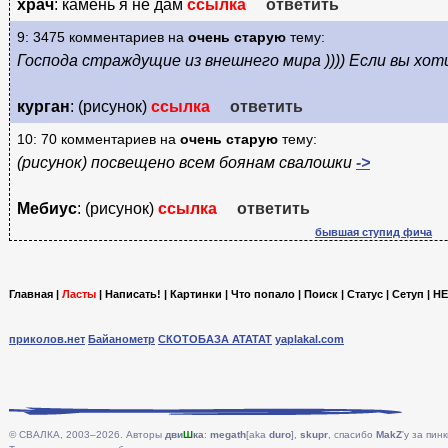
храч
: камень я не дам
ссылка
ответить
9: 3475 комментариев на
очень старую
тему:
Господа страждущие из внешнего мира )))) Если вы хот
курган
: (рисунок)
ссылка
ответить
10: 70 комментариев на
очень старую
тему:
(рисунок) посвещено всем боянам свалошки
->
Мебиус
: (рисунок)
ссылка
ответить
бывшая ступид фича
Главная
|
Ласты
|
Написать!
|
Картинки
|
Что попало
|
Поиск
|
Статус
|
Сетуп
|
HE
приколов.нет
Байанометр
СКОТОБАЗА АТАТАТ
yaplakal.com
© СВАЛКА, 2003–2026. Авторы
дви
Ш
ка
:
megath
[aka
duro
],
skupr
, спасибо
MakZ
'у за пинк