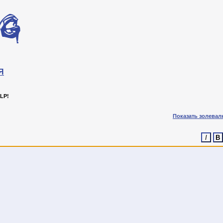
Я
LP!
Показать золевал
I
B