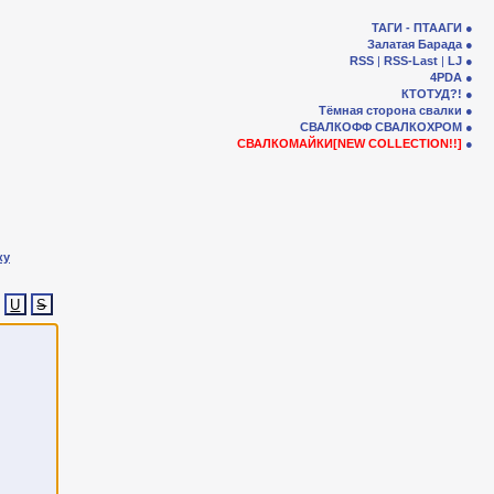
ТАГИ - ПТААГИ
Залатая Барада
RSS
|
RSS-Last
|
LJ
4PDA
КТОТУД?!
Тёмная сторона свалки
СВАЛКОФФ
СВАЛКОХРОМ
СВАЛКОМАЙКИ[NEW COLLECTION!!]
ку
U
S