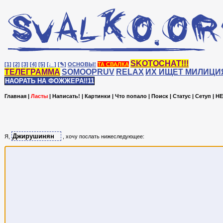
SKOTOCHAT!!!
[1]
[2]
[3]
[4]
[5]
[♩]
[✎]
ОСНОВЫ!
ТА СВАЛКА
ТЕЛЕГРАММА
SOMOOPRUV
RELAX
ИХ ИЩЕТ МИЛИЦИ
НАОРАТЬ НА ФОЖЖЕРА!!11
Главная
|
Ласты
|
Написать!
|
Картинки
|
Что попало
|
Поиск
|
Статус
|
Сетуп
|
HE
Я,
, хочу послать нижеследующее: