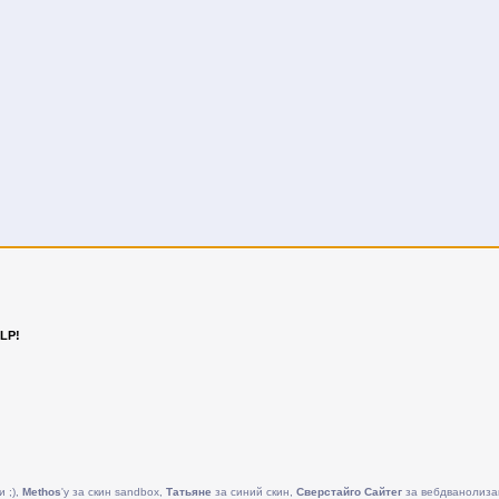
LP!
и ;),
Methos
'у за скин sandbox,
Татьяне
за синий скин,
Сверстайго Сайтег
за вебдванолиза