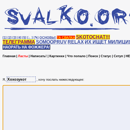
SKOTOCHAT!!!
[1]
[2]
[3]
[4]
[5]
[♩]
[✎]
ОСНОВЫ!
ТА СВАЛКА
ТЕЛЕГРАММА
SOMOOPRUV
RELAX
ИХ ИЩЕТ МИЛИЦИ
НАОРАТЬ НА ФОЖЖЕРА!
Главная
|
Ласты
|
Написать!
|
Картинки
|
Что попало
|
Поиск
|
Статус
|
Сетуп
|
HE
Я,
, хочу послать нижеследующее: