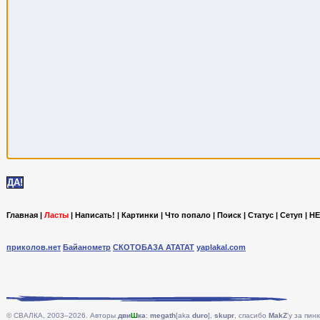
Главная
|
Ласты
|
Написать!
|
Картинки
|
Что попало
|
Поиск
|
Статус
|
Сетуп
|
HE
приколов.нет
Байанометр
СКОТОБАЗА АТАТАТ
yaplakal.com
© СВАЛКА, 2003–2026. Авторы
дви
Ш
ка
:
megath
[aka
duro
],
skupr
, спасибо
MakZ
'у за пинк