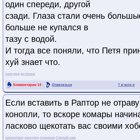
один спереди, другой
сзади. Глаза стали очень большы
больше не купался в
тазу с водой.
И тогда все поняли, что Петя при
хуй знает что.
онегдод
истории
Комментарии
14
Отметиться
? я чото п
Ссылка на пост
Если вставить в Раптор не отраву
конопли, то вскоре комары начин
ласково щекотать вас своими хоб
норкотеки
онегдод
стриказа
Сделай сам