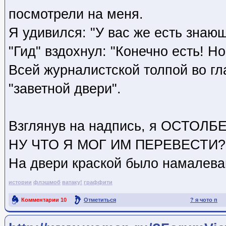
посмотрели на меня.
Я удивился: "У вас же есть знающ
"Гид" вздохнул: "Конечно есть! Н
Всей журналистской толпой во гл
"заветной двери".
Взглянув на надпись, я ОСТОЛБ
НУ ЧТО Я МОГ ИМ ПЕРЕВЕСТИ?!
На двери краской было намалеван
истории
флэшмоб
ватаку!
граффити
Комментарии
10
Отметиться
? я чото п
Ссылка на пост