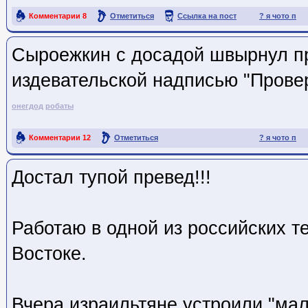
Комментарии
8
Отметиться
Ссылка на пост
? я чото п
Сыроежкин с досадой швырнул п
издевательской надписью "Прове
онегдод
робаты
Комментарии
12
Отметиться
? я чото п
Ссылка на пост
Достал тупой превед!!!
Работаю в одной из российских 
Востоке.
Вчера израильтяне устроили "ма