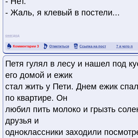
- Нет.
- Жаль, я клевый в постели...
онегдод
Комментарии
3
Отметиться
Ссылка на пост
? я чото п
Петя гулял в лесу и нашел под к
его домой и ежик
стал жить у Пети. Днем ежик спа
по квартире. Он
любил пить молоко и грызть сол
друзья и
одноклассники заходили посмотре