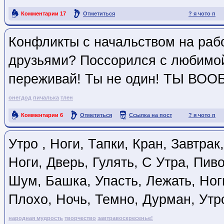
Комментарии
17
Отметиться
? я чото п
Ссылка на пост
Конфликты с начальством на раб
друзьями? Поссорился с любимо
переживай! Ты не один! ТЫ ВОО
онегдод
пичалька
тлен
Комментарии
6
Отметиться
Ссылка на пост
? я чото п
Утро , Ноги, Тапки, Кран, Завтрак
Ноги, Дверь, Гулять, С Утра, Пиво
Шум, Башка, Упасть, Лежать, Ноги
Плохо, Ночь, Темно, Дурман, Утро
народная мудрость
творчество
завтравоскресенье!