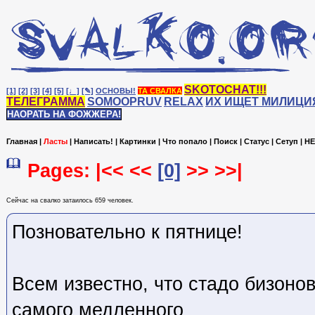
SKOTOCHAT!!!
[1]
[2]
[3]
[4]
[5]
[♩]
[✎]
ОСНОВЫ!
ТА СВАЛКА
ТЕЛЕГРАММА
SOMOOPRUV
RELAX
ИХ ИЩЕТ МИЛИЦИ
НАОРАТЬ НА ФОЖЖЕРА!
Главная
|
Ласты
|
Написать!
|
Картинки
|
Что попало
|
Поиск
|
Статус
|
Сетуп
|
HE
Pages: |<< <<
[0]
>> >>|
Сейчас на cвалко затаилось 659 человек.
Позновательно к пятнице!
Всем известно, что стадо бизоно
самого медленного