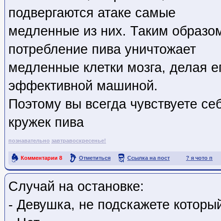
подвергаются атаке самые
медленные из них. Таким образо
потребление пива уничтожает
медленные клетки мозга, делая е
эффективной машиной.
Поэтому вы всегда чувствуете се
кружек пива
познавательно
завтравоскресенье!
Комментарии
8
Отметиться
Ссылка на пост
? я чото п
Случай на остановке:
- Девушка, не подскажете которы