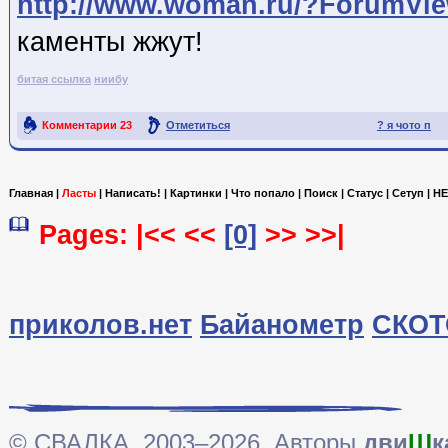
http://www.woman.ru/?ForumVi
каменты жжут!
битая ссылка
ниибу
Комментарии
23
Отметиться
? я чото п
Ссылка на пост
Главная
|
Ласты
|
Написать!
|
Картинки
|
Что попало
|
Поиск
|
Статус
|
Сетуп
|
HE
Pages: |<< <<
[0]
>> >>|
приколов.нет
Байанометр
СКОТ
© СВАЛКА, 2003–2026. Авторы
дви
Ш
к