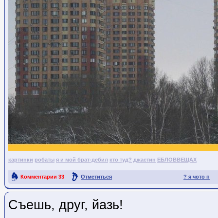
картинки
робаты
я и мой брат-дебил
кто туд?
джастин
ЕБЛОВВЕЩАХ
Комментарии
33
Отметиться
? я чото п
Ссылка на пост
Съешь, друг, йазь!