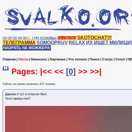
SKOTOCHAT!!!
[1]
[2]
[3]
[4]
[5]
[♩]
[✎]
ОСНОВЫ!
ТА СВАЛКА
ТЕЛЕГРАММА
SOMOOPRUV
RELAX
ИХ ИЩЕТ МИЛИЦИ
НАОРАТЬ НА ФОЖЖЕРА!
Главная
|
Ласты
|
Написать!
|
Картинки
|
Что попало
|
Поиск
|
Статус
|
Сетуп
|
HE
Pages: |<< <<
[0]
>> >>|
Сейчас на cвалко затаилось 617 человек.
Дарова я тут в отпуске был.
Чото прапустил?