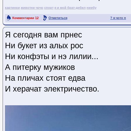
картинки
животни чочо
спорт
я и мой брат-дебил
ниибу
Комментарии
12
Отметиться
? я чото п
Ссылка на пост
Я сегодня вам прнес
Ни букет из алых рос
Ни конфэты и нэ лилии...
А питерку мужиков
На пличах стоят едва
И херачат электричество.