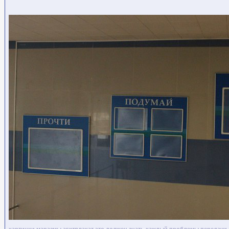
картинки
маразмы
агитплакат
это должен знать каждый
проблемы передачи 