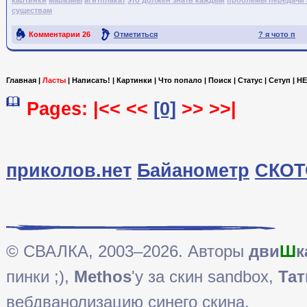
существам
Комментарии
26
Отметиться
? я чото п
Ссылка на пост
Главная
|
Ласты
|
Написать!
|
Картинки
|
Что попало
|
Поиск
|
Статус
|
Сетуп
|
HE
Pages: |<< <<
[0]
>> >>|
приколов.нет
Байанометр
СКОТ
© СВАЛКА, 2003–2026. Авторы
дви
Ш
к
пинки ;),
Methos
'у за скин sandbox,
Тат
вебдванолизацию синего скина.