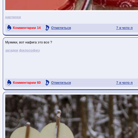
картинки
Комментарии
14
Отметиться
? я чото п
Ссылка на пост
Мужики, вот нафига это все ?
загадки
философиэ
Комментарии
60
Отметиться
? я чото п
Ссылка на пост