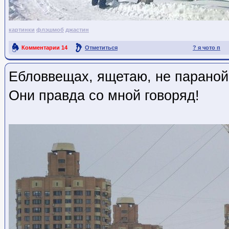
картинки
флэшмоб
джастин
Комментарии
14
Отметиться
? я чото п
Ссылка на пост
Ебловвещах, ящетаю, не параной
Они правда со мной говоряд!