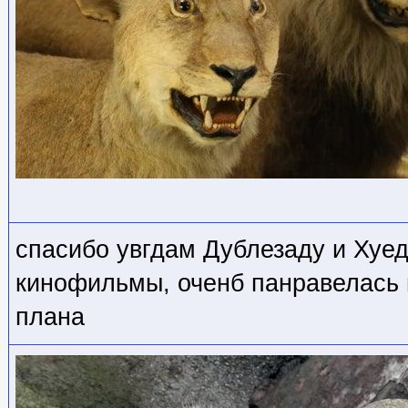
спасибо увгдам Дублезаду и Хуе
кинофильмы, оченб панравелась 
плана