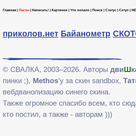
Главная
|
Ласты
|
Написать!
|
Картинки
|
Что попало
|
Поиск
|
Статус
|
Сетуп
|
HE
приколов.нет
Байанометр
СКОТ
© СВАЛКА, 2003–2026. Авторы
дви
Ш
к
пинки ;),
Methos
'у за скин sandbox,
Тат
вебдванолизацию синего скина.
Также огромное спасибо всем, кто сюда 
кто постил, а также - авторам )))