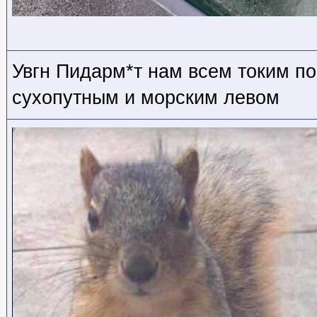
Увгн Пидарм*т нам всем токим п
сухопутным и морским левом