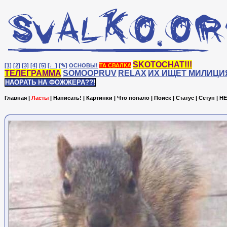
SKOTOCHAT!!!
[1]
[2]
[3]
[4]
[5]
[♩]
[✎]
ОСНОВЫ!
ТА СВАЛКА
ТЕЛЕГРАММА
SOMOOPRUV
RELAX
ИХ ИЩЕТ МИЛИЦИ
НАОРАТЬ НА ФОЖЖЕРА??!
Главная
|
Ласты
|
Написать!
|
Картинки
|
Что попало
|
Поиск
|
Статус
|
Сетуп
|
HE