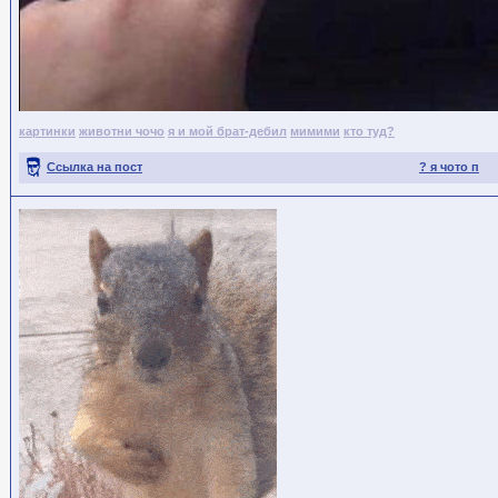
картинки
животни чочо
я и мой брат-дебил
мимими
кто туд?
Ссылка на пост
? я чото п