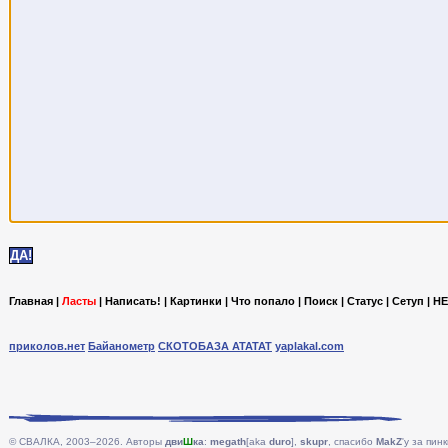
Главная
|
Ласты
|
Написать!
|
Картинки
|
Что попало
|
Поиск
|
Статус
|
Сетуп
|
HE
приколов.нет
Байанометр
СКОТОБАЗА АТАТАТ
yaplakal.com
© СВАЛКА, 2003–2026. Авторы
дви
Ш
ка
:
megath
[aka
duro
],
skupr
, спасибо
MakZ
'у за пинк