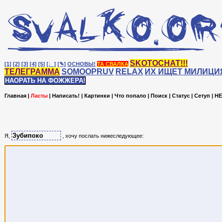
SKOTOCHAT!!!
[1]
[2]
[3]
[4]
[5]
[♩]
[✎]
ОСНОВЫ!
ТА СВАЛКА
ТЕЛЕГРАММА
SOMOOPRUV
RELAX
ИХ ИЩЕТ МИЛИЦИ
НАОРАТЬ НА ФОЖЖЕРА!
Главная
|
Ласты
|
Написать!
|
Картинки
|
Что попало
|
Поиск
|
Статус
|
Сетуп
|
HE
Я,
, хочу послать нижеследующее: