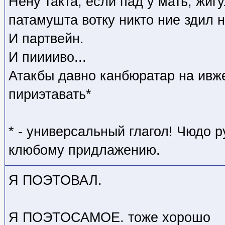
Нену такта, если пад у мать, жиг
патамушта вотку никто ние здил 
И партвейн.
И пииииво...
Атакбы давно канбюратар на ивж
пириэтавать*
* - универсальный глагол! Чюдо 
клюбому придлажению.
Я ПОЭТОВАЛ.
Я ПОЭТОСАМОЕ. тоже хорошо