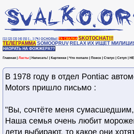
SKOTOCHAT!!!
[1]
[2]
[3]
[4]
[5]
[♩]
[✎]
ОСНОВЫ!
ТА СВАЛКА
ТЕЛЕГРАММА
SOMOOPRUV
RELAX
ИХ ИЩЕТ МИЛИЦИ
НАОРАТЬ НА ФОЖЖЕРА??
Главная
|
Ласты
|
Написать!
|
Картинки
|
Что попало
|
Поиск
|
Статус
|
Сетуп
|
HE
В 1978 году в отдел Pontiac авто
Motors пришло письмо :
"Вы, сочтёте меня сумасшедшим, 
Наша семья очень любит морожен
дети выбирают, то какое они хотят