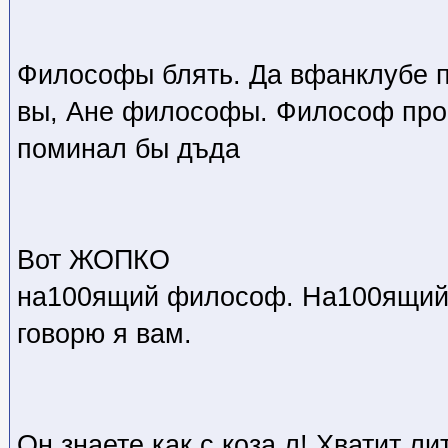
Философы блять. Да вфанклубе 
вы, Ане философы. Философ про1
поминал бы дъда
Вот ЖОПКО
на100ящий философ. На100ящи
говорю я вам.
Он знаете как с коза л! Хватит л