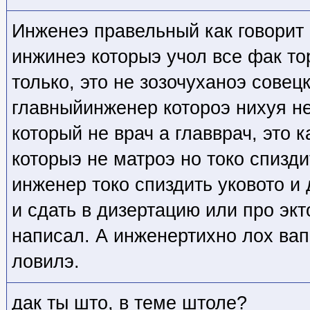
Инженеэ правельный как говорит
инжинеэ которыэ учол все фак то
только, это не зозочуханоэ сове
главныйинженер котороэ нихуя не
который не врач а главврач, это 
которыэ не матроэ но токо спизди
инженер токо спиздить уковото и
и сдать в дизертацию или про экт
написал. А инженертихно лох ва
ловилэ.
дак ты што, в теме штоле?