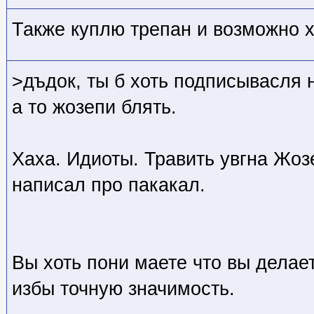
Также куплю трепан и возможно 
>дъдок, ты б хоть подписывасля 
а то жозепи блять.
Хаха. Идиоты. Травить увгна Жозе
написал про пакакал.
Вы хоть пони маете что вы делае
избы точную значимость.