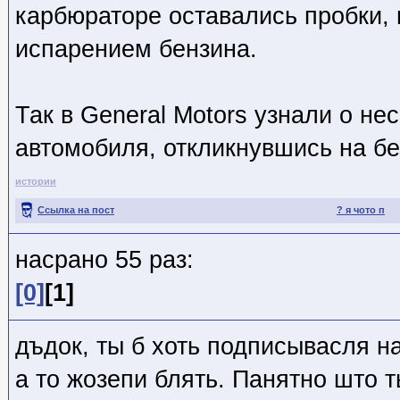
карбюраторе оставались пробки,
испарением бензина.
Так в General Motors узнали о н
автомобиля, откликнувшись на б
истории
Ссылка на пост
? я чото п
насрано 55 раз:
[0]
[1]
дъдок, ты б хоть подписывасля н
а то жозепи блять. Панятно што т