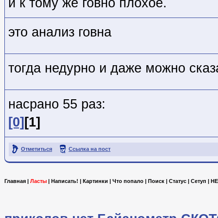
и к тому же говно плохое.
это анализ говна
тогда недурно и даже можно сказа
насрано 55 раз:
[0]
[1]
Отметиться
Ссылка на пост
Главная
|
Ласты
|
Написать!
|
Картинки
|
Что попало
|
Поиск
|
Статус
|
Сетуп
|
HE