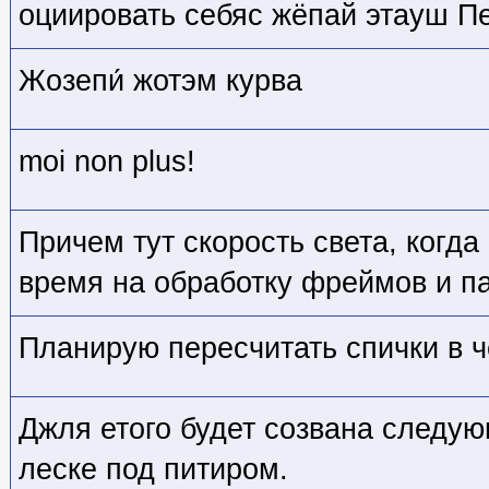
оциировать себяс жёпай этауш Пе
Жозепи́ жотэм курва
moi non plus!
Причем тут скорость света, когд
время на обработку фреймов и п
Планирую пересчитать спички в 
Джля етого будет созвана следую
леске под питиром.