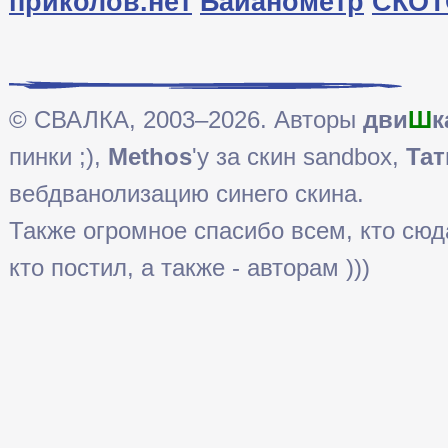
приколов.нет
Байанометр
СКОТ
© СВАЛКА, 2003–2026. Авторы
дви
Ш
к
пинки ;),
Methos
'у за скин sandbox,
Тат
вебдванолизацию синего скина.
Также огромное спасибо всем, кто сюда 
кто постил, а также - авторам )))