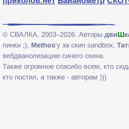
приколов.нет
Байанометр
СКОТ
© СВАЛКА, 2003–2026. Авторы
дви
Ш
к
пинки ;),
Methos
'у за скин sandbox,
Тат
вебдванолизацию синего скина.
Также огромное спасибо всем, кто сюда 
кто постил, а также - авторам )))