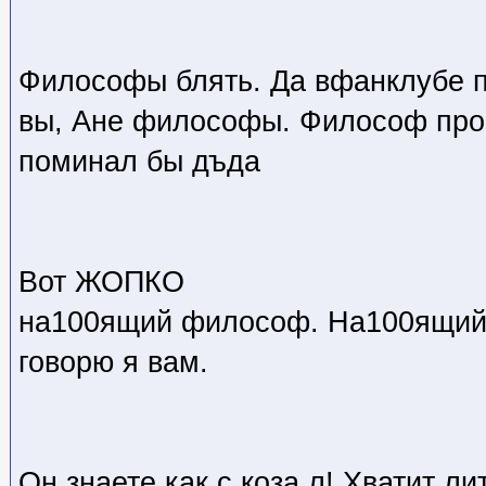
Философы блять. Да вфанклубе 
вы, Ане философы. Философ про1
поминал бы дъда
Вот ЖОПКО
на100ящий философ. На100ящи
говорю я вам.
Он знаете как с коза л! Хватит л