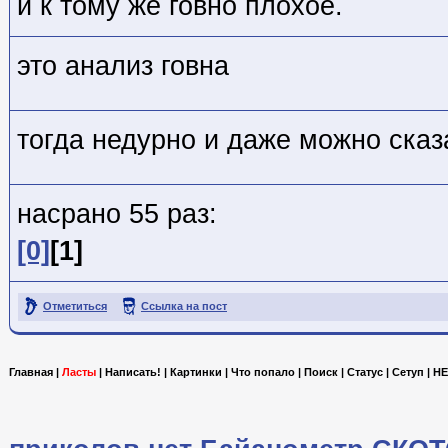
и к тому же говно плохое.
это анализ говна
тогда недурно и даже можно сказа
насрано 55 раз:
[0]
[1]
Отметиться
Ссылка на пост
Главная
|
Ласты
|
Написать!
|
Картинки
|
Что попало
|
Поиск
|
Статус
|
Сетуп
|
HE