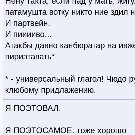
Нену такта, если пад у мать, жиг
патамушта вотку никто ние здил 
И партвейн.
И пииииво...
Атакбы давно канбюратар на ивж
пириэтавать*
* - универсальный глагол! Чюдо 
клюбому придлажению.
Я ПОЭТОВАЛ.
Я ПОЭТОСАМОЕ. тоже хорошо