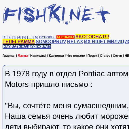
SKOTOCHAT!!!
[1]
[2]
[3]
[4]
[5]
[♩]
[✎]
ОСНОВЫ!
ТА СВАЛКА
ТЕЛЕГРАММА
SOMOOPRUV
RELAX
ИХ ИЩЕТ МИЛИЦИ
НАОРАТЬ НА ФОЖЖЕРА?
Главная
|
Ласты
|
Написать!
|
Картинки
|
Что попало
|
Поиск
|
Статус
|
Сетуп
|
HE
В 1978 году в отдел Pontiac авто
Motors пришло письмо :
"Вы, сочтёте меня сумасшедшим, 
Наша семья очень любит морожен
дети выбирают, то какое они хотят