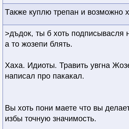
Также куплю трепан и возможно 
>дъдок, ты б хоть подписывасля 
а то жозепи блять.
Хаха. Идиоты. Травить увгна Жозе
написал про пакакал.
Вы хоть пони маете что вы делае
избы точную значимость.