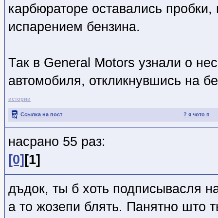
карбюраторе оставались пробки,
испарением бензина.
Так в General Motors узнали о н
автомобиля, откликнувшись на б
истории
Ссылка на пост
? я чото п
насрано 55 раз:
[0]
[1]
дъдок, ты б хоть подписывасля н
а то жозепи блять. Панятно што т