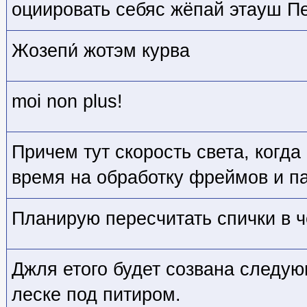
оциировать себяс жёпай этауш Пе
Жозепи́ жотэм курва
moi non plus!
Причем тут скорость света, когд
время на обработку фреймов и п
Планирую пересчитать спички в 
Джля етого будет созвана следую
леске под питиром.