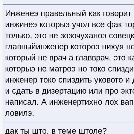
Инженеэ правельный как говорит
инжинеэ которыэ учол все фак то
только, это не зозочуханоэ сове
главныйинженер котороэ нихуя не
который не врач а главврач, это 
которыэ не матроэ но токо спизди
инженер токо спиздить уковото и
и сдать в дизертацию или про экт
написал. А инженертихно лох ва
ловилэ.
дак ты што, в теме штоле?