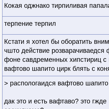
Кокая оджнако тирпиливая папал
терпение терпил
Кстати я хотел бы оборатить вни
чшто действие розварачиваедся 
фоне савдременных хипстириц с 
вафтово шапито цирк блять с ко
> распологаидся вафтово шапито 
дак это и есть вафтаво? это гжд