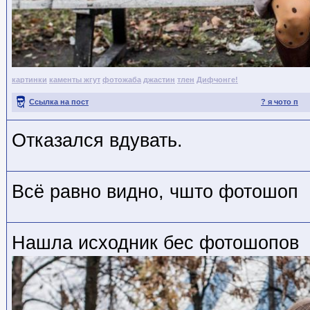
картинки
каменты жгут
фотожаба
джастин
тлен
Дифчонге!
Ссылка на пост
? я чото п
Отказался вдувать.
Всё равно видно, чшто фотошоп
Нашла исходник бес фотошопов