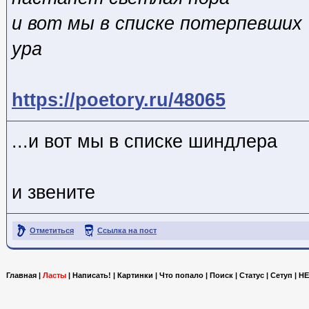
и вот мы в списке потерпевших
ура
https://poetory.ru/48065
...и вот мы в списке шиндлера
и звените
Отметиться
Ссылка на пост
Главная
|
Ласты
|
Написать!
|
Картинки
|
Что попало
|
Поиск
|
Статус
|
Сетуп
|
HE