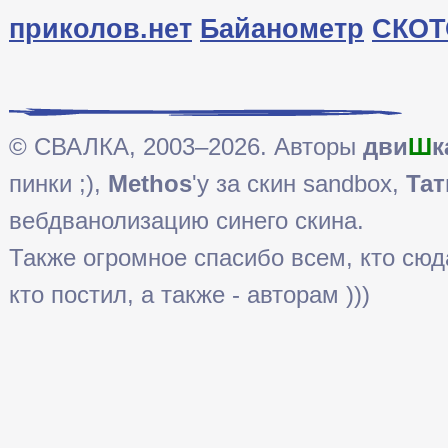
приколов.нет
Байанометр
СКОТ
© СВАЛКА, 2003–2026. Авторы
дви
Ш
к
пинки ;),
Methos
'у за скин sandbox,
Тат
вебдванолизацию синего скина.
Также огромное спасибо всем, кто сюда 
кто постил, а также - авторам )))