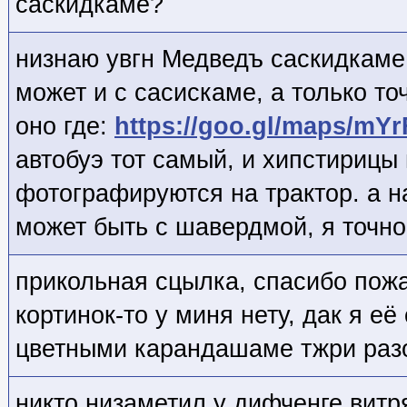
саскидкаме?
низнаю увгн Медведъ саскидкаме 
может и с сасискаме, а только то
оно где:
https://goo.gl/maps/mY
автобуэ тот самый, и хипстирицы
фотографируются на трактор. а н
может быть с шавердмой, я точно
прикольная сцылка, спасибо пож
кортинок-то у миня нету, дак я её
цветными карандашаме тжри раз
никто низаметил у дифченге витр