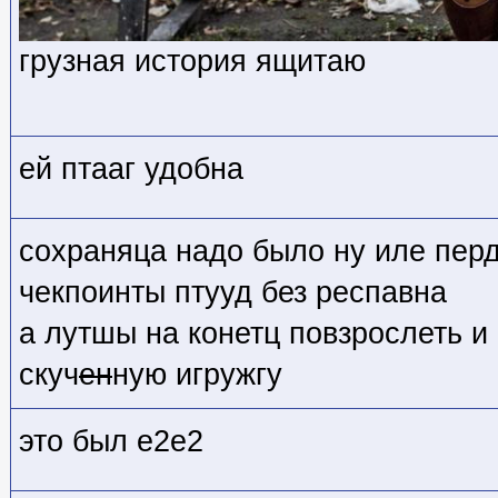
грузная история ящитаю
ей птааг удобна
сохраняца надо было ну иле пер
чекпоинты птууд без респавна
а лутшы на конетц повзрослеть и 
скуч
ен
ную игружгу
это был е2е2