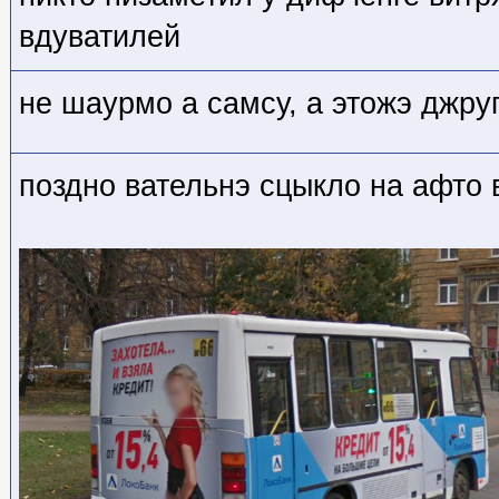
вдуватилей
не шаурмо а самсу, а этожэ джру
поздно вательнэ сцыкло на афто 