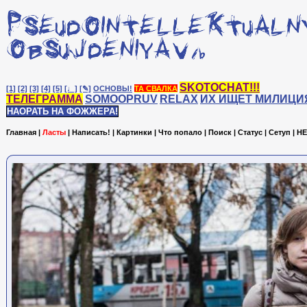
SKOTOCHAT!!!
[1]
[2]
[3]
[4]
[5]
[♩]
[✎]
ОСНОВЫ!
ТА СВАЛКА
ТЕЛЕГРАММА
SOMOOPRUV
RELAX
ИХ ИЩЕТ МИЛИЦИ
НАОРАТЬ НА ФОЖЖЕРА!
Главная
|
Ласты
|
Написать!
|
Картинки
|
Что попало
|
Поиск
|
Статус
|
Сетуп
|
HE