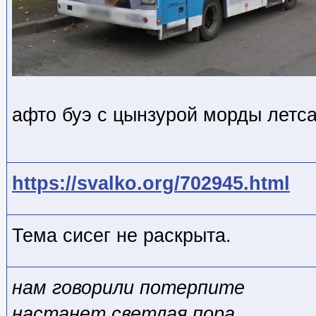
афто буэ с цынзурой морды летс
https://svalko.org/702945.html
Тема сисег не раскрыта.
нам говорили потерпите
настанет светлая пора