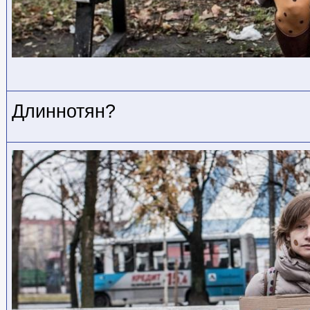
Длиннотян?