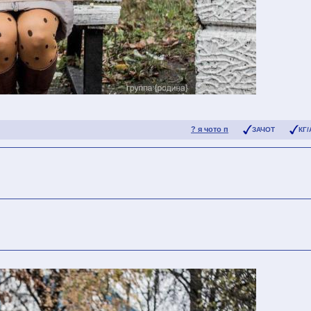
? я чото п
ЗАЧОТ
КГ/