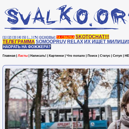
SKOTOCHAT!!!
[1]
[2]
[3]
[4]
[5]
[♩]
[✎]
ОСНОВЫ!
ТА СВАЛКА
ТЕЛЕГРАММА
SOMOOPRUV
RELAX
ИХ ИЩЕТ МИЛИЦИ
НАОРАТЬ НА ФОЖЖЕРА?
Главная
|
Ласты
|
Написать!
|
Картинки
|
Что попало
|
Поиск
|
Статус
|
Сетуп
|
HE