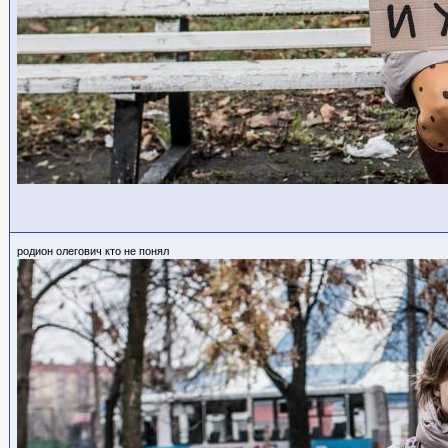
родион олегович кто не понял