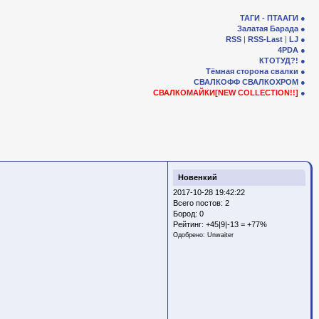
ТАГИ - ПТААГИ
Залатая Барада
RSS
|
RSS-Last
|
LJ
4PDA
КТОТУД?!
Тёмная сторона свалки
СВАЛКОФФ
СВАЛКОХРОМ
СВАЛКОМАЙКИ[NEW COLLECTION!!]
Новенкий
2017-10-28 19:42:22
Всего постов: 2
Бород:
0
Рейтинг:
+45|9|-13 = +77%
Одобрено:
Unwaiter