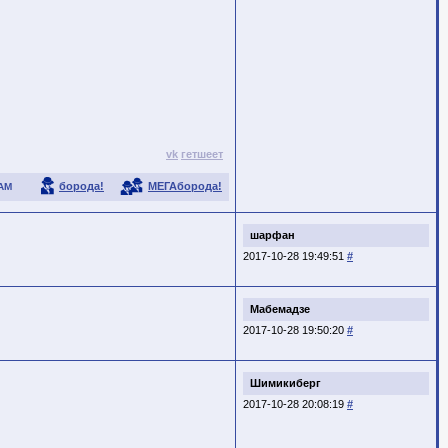
vk
гетшеет
борода!
МЕГАборода!
АМ
шарфан
2017-10-28 19:49:51
#
Мабемадзе
2017-10-28 19:50:20
#
Шимикиберг
2017-10-28 20:08:19
#