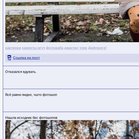
картинки
каменты жгут
фотожаба
джастин
тлен
Дифчонге!
Ссылка на пост
Отказался вдувать.
Всё равно видно, чшто фотошоп
Нашла исходник бес фотошопов