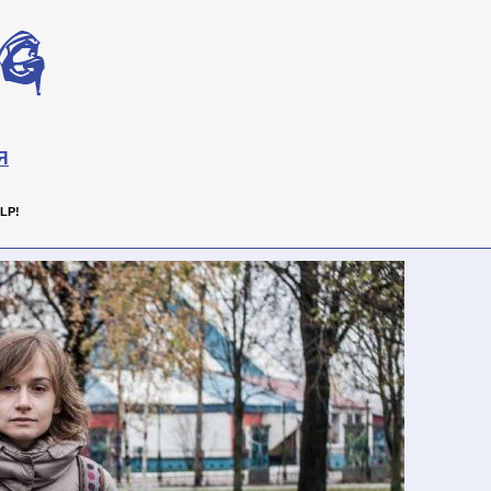
Я
LP!