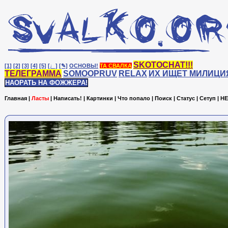
SKOTOCHAT!!!
[1]
[2]
[3]
[4]
[5]
[♩]
[✎]
ОСНОВЫ!
ТА СВАЛКА
ТЕЛЕГРАММА
SOMOOPRUV
RELAX
ИХ ИЩЕТ МИЛИЦИ
НАОРАТЬ НА ФОЖЖЕРА!
Главная
|
Ласты
|
Написать!
|
Картинки
|
Что попало
|
Поиск
|
Статус
|
Сетуп
|
HE