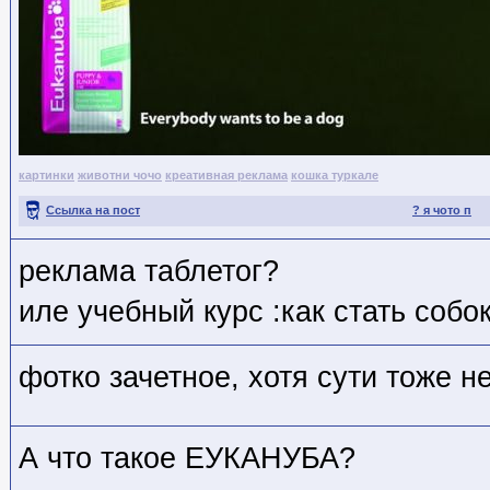
картинки
животни чочо
креативная реклама
кошка туркале
Ссылка на пост
? я чото п
реклама таблетог?
иле учебный курс :как стать собо
фотко зачетное, хотя сути тоже н
А что такое ЕУКАНУБА?