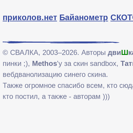
приколов.нет
Байанометр
СКОТ
© СВАЛКА, 2003–2026. Авторы
дви
Ш
к
пинки ;),
Methos
'у за скин sandbox,
Тат
вебдванолизацию синего скина.
Также огромное спасибо всем, кто сюда 
кто постил, а также - авторам )))