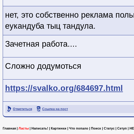
нет, это собственно реклама поль
еукандуба тыц тандула.
Зачетная работа....
Сложно додумоться
https://svalko.org/684697.html
Отметиться
Ссылка на пост
Главная
|
Ласты
|
Написать!
|
Картинки
|
Что попало
|
Поиск
|
Статус
|
Сетуп
|
HE