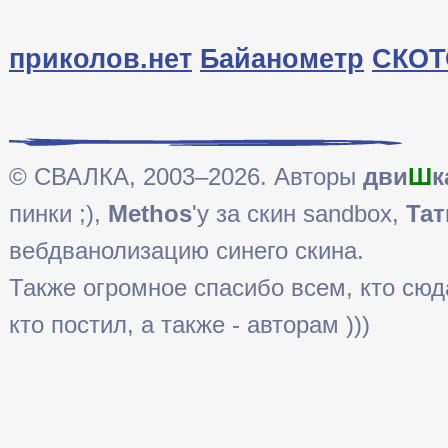
приколов.нет
Байанометр
СКОТ
© СВАЛКА, 2003–2026. Авторы
дви
Ш
к
пинки ;),
Methos
'у за скин sandbox,
Тат
вебдванолизацию синего скина.
Также огромное спасибо всем, кто сюда 
кто постил, а также - авторам )))