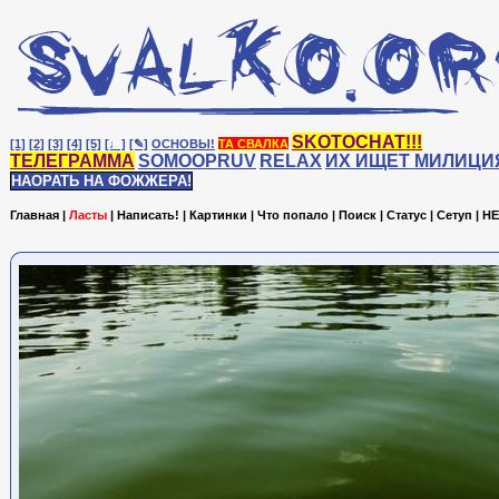
SKOTOCHAT!!!
[1]
[2]
[3]
[4]
[5]
[♩]
[✎]
ОСНОВЫ!
ТА СВАЛКА
ТЕЛЕГРАММА
SOMOOPRUV
RELAX
ИХ ИЩЕТ МИЛИЦИ
НАОРАТЬ НА ФОЖЖЕРА!
Главная
|
Ласты
|
Написать!
|
Картинки
|
Что попало
|
Поиск
|
Статус
|
Сетуп
|
HE