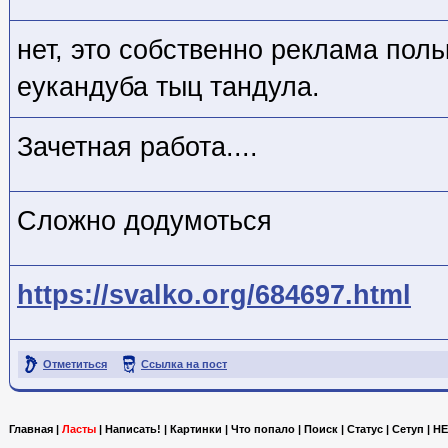
нет, это собственно реклама поль
еукандуба тыц тандула.
Зачетная работа....
Сложно додумоться
https://svalko.org/684697.html
Отметиться
Ссылка на пост
Главная
|
Ласты
|
Написать!
|
Картинки
|
Что попало
|
Поиск
|
Статус
|
Сетуп
|
HE