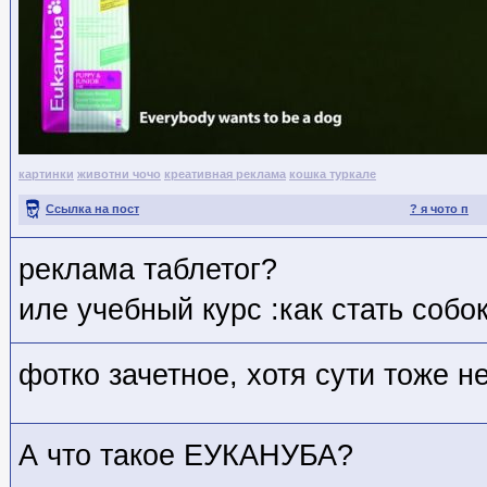
картинки
животни чочо
креативная реклама
кошка туркале
Ссылка на пост
? я чото п
реклама таблетог?
иле учебный курс :как стать собо
фотко зачетное, хотя сути тоже н
А что такое ЕУКАНУБА?