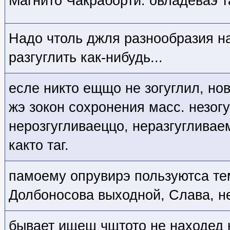
Магнито Чакраборти. овладеваэ т
Надо чтоль джля разнообразия н
разгуглить как-нибудь...
есле никто ещщо не зогуглил, нов
жэ зокон сохронения масс. незог
нерозгугливаеццо, неразгугливае
както таг.
памоему опрувирэ пользуютса те
Долбоносова выходной, Слава, н
бывает ищеш чштото не находед 