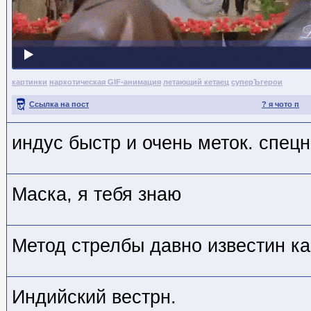
картинки
наркотическая GIF-анимация
летающий кетаец
суперЪгерои
Ссылка на пост
? я чото п
индус быстр и очень меток. спец
Маска, я тебя знаю
Метод стрелбы давно известин как
Индийский вестрн.