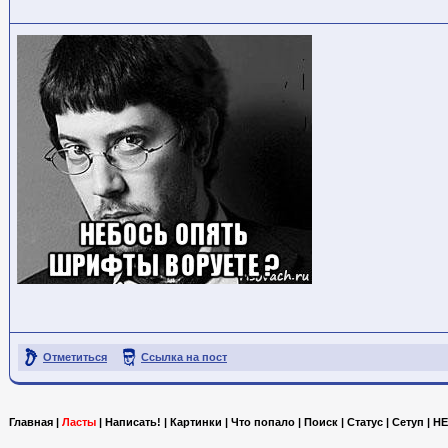
Отметиться
Ссылка на пост
Главная
|
Ласты
|
Написать!
|
Картинки
|
Что попало
|
Поиск
|
Статус
|
Сетуп
|
HE