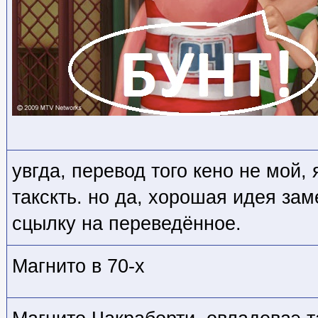
увгда, перевод того кено не мой,
такскть. но да, хорошая идея зам
сцылку на переведённое.
Магнито в 70-х