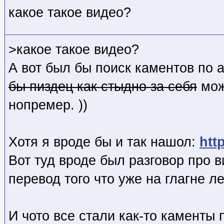
какое такое видео?
>какое такое видео?
А вот был бы поиск каментов по 
бы пиздец как стыдно за себя
мож
нопремер. ))
Хотя я вроде бы и так нашол:
htt
Вот туд вроде был разговор про в
перевод того что уже на глагне леж
И чото все стали как-то каменты 