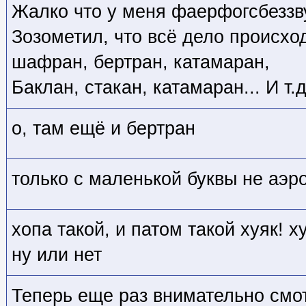
Жалко что у меня фаерфогсбеззв
Зозометил, что всё дело происход
шафран, бертран, катамаран,
Баклан, стакан, катамаран... И т.д
о, там ещё и бертран
только с маленькой буквы не аэр
хопа такой, и патом такой хуяк! ху
ну или нет
Теперь еще раз внимательно смо