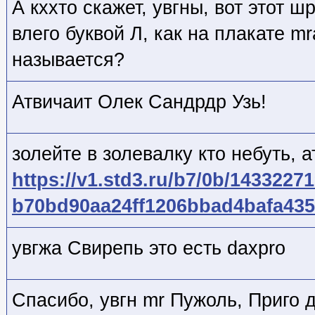
А кххто скажет, увгны, вот этот 
влего буквой Л, как на плакате m
называется?
Атвичаит Олек Сандрдр Узь!
золейте в золевалку кто небуть, 
https://v1.std3.ru/b7/0b/14332271
b70bd90aa24ff1206bbad4bafa435
увгжа Свирепь это есть daxpro
Спасибо, увгн mr Пужоль, Приго д