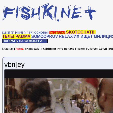
SKOTOCHAT!!!
[1]
[2]
[3]
[4]
[5]
[♩]
[✎]
ОСНОВЫ!
ТА СВАЛКА
ТЕЛЕГРАММА
SOMOOPRUV
RELAX
ИХ ИЩЕТ МИЛИЦИ
НАОРАТЬ НА ФОЖЖЕРА??!
Главная
|
Ласты
|
Написать!
|
Картинки
|
Что попало
|
Поиск
|
Статус
|
Сетуп
|
HE
vbn[ey