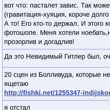
вот что: пасталет завис. Так мож
(гравитация-хуяция, короче долго
А то! Его кто-то держал. И этого к
фотошопе. Меня хотели ноебать,
прозорлив и догадлив!
Да это Невидимый Гитлер был, о
20 сцен из Болливуда, которые н
ящетаю
http://fishki.net/1255347-indijsk
я отстал