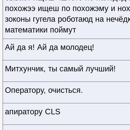
похожээ ищеш по похожэму и но
зоконы гугела роботаюд на нечёд
математики поймут
Ай да я! Ай да молодец!
Митхунчик, ты самый лучший!
Оператору, очисться.
апиратору CLS