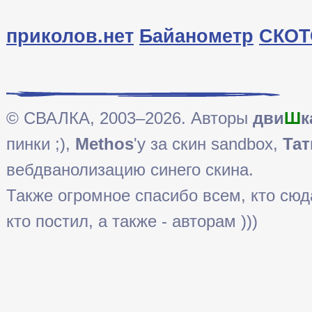
приколов.нет
Байанометр
СКОТ
© СВАЛКА, 2003–2026. Авторы
дви
Ш
к
пинки ;),
Methos
'у за скин sandbox,
Тат
вебдванолизацию синего скина.
Также огромное спасибо всем, кто сюда 
кто постил, а также - авторам )))