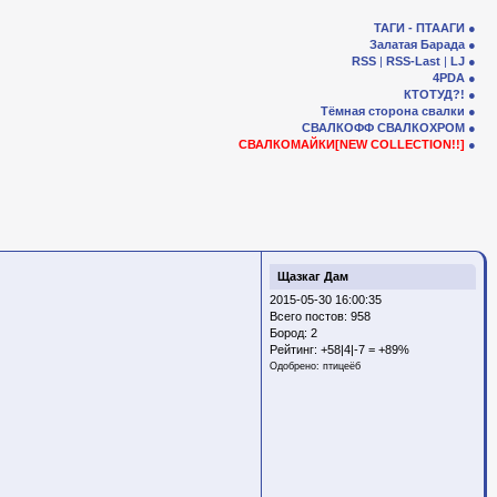
ТАГИ - ПТААГИ
Залатая Барада
RSS
|
RSS-Last
|
LJ
4PDA
КТОТУД?!
Тёмная сторона свалки
СВАЛКОФФ
СВАЛКОХРОМ
СВАЛКОМАЙКИ[NEW COLLECTION!!]
Щазкаг Дам
2015-05-30 16:00:35
Всего постов: 958
Бород:
2
Рейтинг:
+58|4|-7 = +89%
Одобрено:
птицеёб