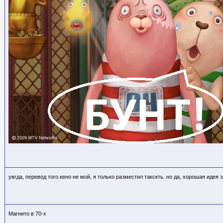
увгда, перевод того кено не мой, я только разместил такскть. но да, хорошая идея
Магнито в 70-х