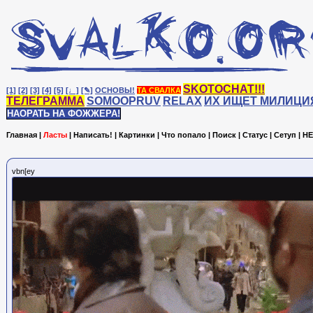
SKOTOCHAT!!!
[1]
[2]
[3]
[4]
[5]
[♩]
[✎]
ОСНОВЫ!
ТА СВАЛКА
ТЕЛЕГРАММА
SOMOOPRUV
RELAX
ИХ ИЩЕТ МИЛИЦИ
НАОРАТЬ НА ФОЖЖЕРА!
Главная
|
Ласты
|
Написать!
|
Картинки
|
Что попало
|
Поиск
|
Статус
|
Сетуп
|
HE
vbn[ey