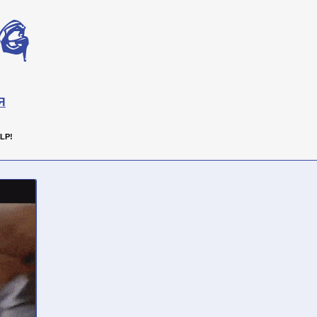
Я
LP!