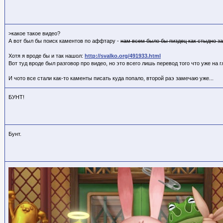
>какое такое видео?
А вот был бы поиск каментов по аффтару -
нам всем было бы пиздец как стыдно за
Хотя я вроде бы и так нашол:
http://svalko.org/491933.html
Вот туд вроде был разговор про видео, но это всего лишь перевод того что уже на гла
И чото все стали как-то каменты писать куда попало, второй раэ замечаю уже...
БУНТ!
Бунт.