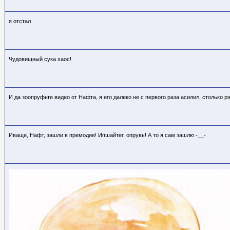
я отстал
Чудовищный сука хаос!
И да зоопруфьте видео от Нафта, я его далеко не с первого раза асилил, столько р
Иваще, Нафт, зашли в премодие! Ипшайтег, опрувь! А то я сам зашлю -__-