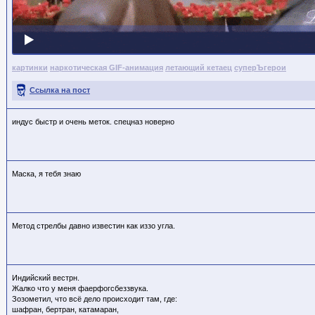
картинки
наркотическая GIF-анимация
летающий кетаец
суперЪгерои
Ссылка на пост
индус быстр и очень меток. спецназ новерно
Маска, я тебя знаю
Метод стрелбы давно известин как иззо угла.
Индийский вестрн.
Жалко что у меня фаерфогсбеззвука.
Зозометил, что всё дело происходит там, где:
шафран, бертран, катамаран,