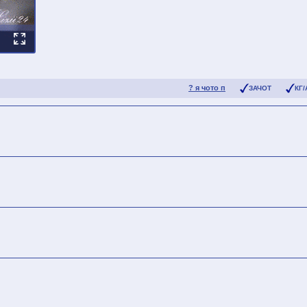
? я чото п
ЗАЧОТ
КГ/