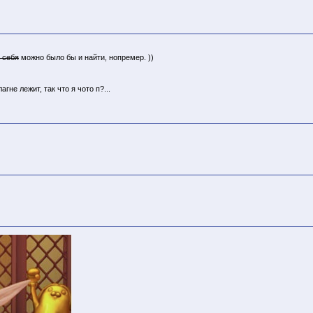
 себя
можно было бы и найти, нопремер. ))
гне лежит, так что я чото п?...