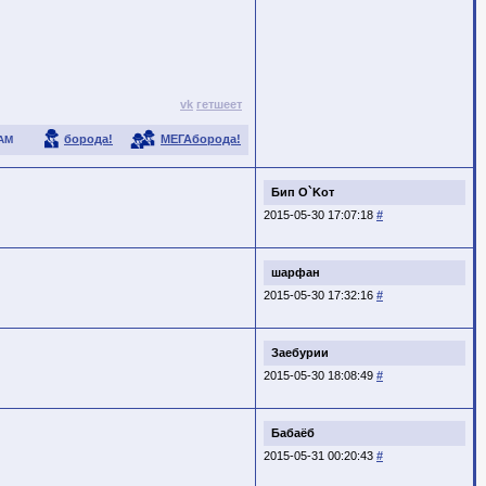
vk
гетшеет
борода!
МЕГАборода!
АМ
Бип O`Koт
2015-05-30 17:07:18
#
шарфан
2015-05-30 17:32:16
#
Заебурии
2015-05-30 18:08:49
#
Бабаёб
2015-05-31 00:20:43
#