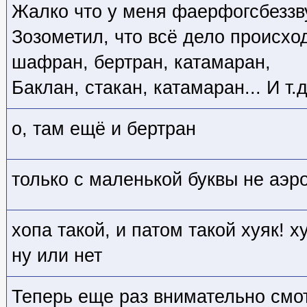
Жалко что у меня фаерфогсбеззв
Зозометил, что всё дело происход
шафран, бертран, катамаран,
Баклан, стакан, катамаран... И т.д
о, там ещё и бертран
только с маленькой буквы не аэр
хопа такой, и патом такой хуяк! ху
ну или нет
Теперь еще раз внимательно смо