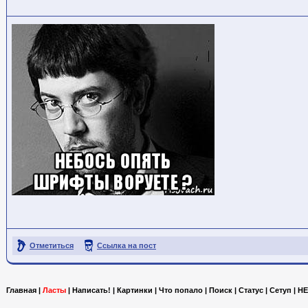
Отметиться
Ссылка на пост
Главная
|
Ласты
|
Написать!
|
Картинки
|
Что попало
|
Поиск
|
Статус
|
Сетуп
|
HE