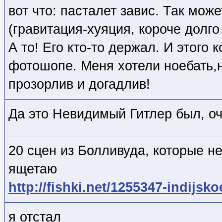
вот что: пасталет завис. Так мож
(гравитация-хуяция, короче долго
А то! Его кто-то держал. И этого к
фотошопе. Меня хотели ноебать,
прозорлив и догадлив!
Да это Невидимый Гитлер был, о
20 сцен из Болливуда, которые н
ящетаю
http://fishki.net/1255347-indijsk
я отстал