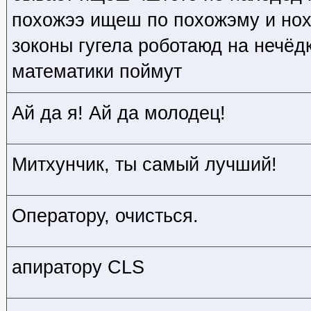
похожээ ищеш по похожэму и но
зоконы гугела роботаюд на нечёд
математики поймут
Ай да я! Ай да молодец!
Митхунчик, ты самый лучший!
Оператору, очисться.
апиратору CLS