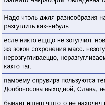
Магнито Чакраборти. овладеваэ т
Надо чтоль джля разнообразия н
разгуглить как-нибудь...
есле никто ещщо не зогуглил, нов
жэ зокон сохронения масс. незог
нерозгугливаеццо, неразгугливае
както таг.
памоему опрувирэ пользуютса те
Долбоносова выходной, Слава, н
бывает ищеш чштото не находед 