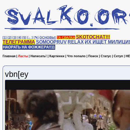
SKOTOCHAT!!!
[1]
[2]
[3]
[4]
[5]
[♩]
[✎]
ОСНОВЫ!
ТА СВАЛКА
ТЕЛЕГРАММА
SOMOOPRUV
RELAX
ИХ ИЩЕТ МИЛИЦИ
НАОРАТЬ НА ФОЖЖЕРА!!11
Главная
|
Ласты
|
Написать!
|
Картинки
|
Что попало
|
Поиск
|
Статус
|
Сетуп
|
HE
vbn[ey