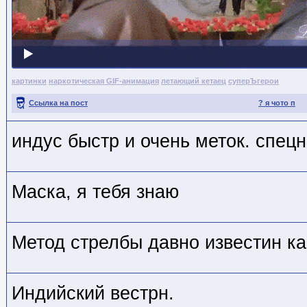
картинки
наркотическая GIF-анимация
летающий кетаец
суперЪгерои
Ссылка на пост
? я чото п
индус быстр и очень меток. спец
Маска, я тебя знаю
Метод стрелбы давно известин как
Индийский вестрн.