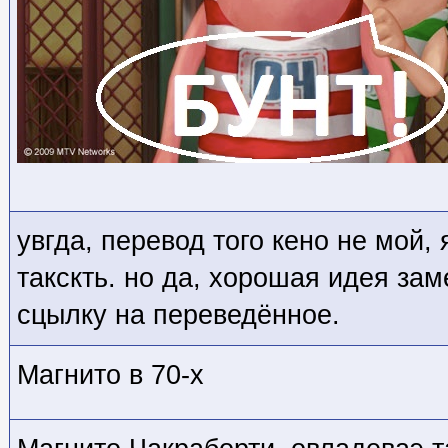
увгда, перевод того кено не мой,
такскть. но да, хорошая идея зам
сцылку на переведённое.
Магнито в 70-х