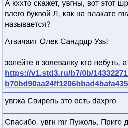
А кххто скажет, увгны, вот этот 
влего буквой Л, как на плакате m
называется?
Атвичаит Олек Сандрдр Узь!
золейте в золевалку кто небуть, 
https://v1.std3.ru/b7/0b/14332271
b70bd90aa24ff1206bbad4bafa435
увгжа Свирепь это есть daxpro
Спасибо, увгн mr Пужоль, Приго д