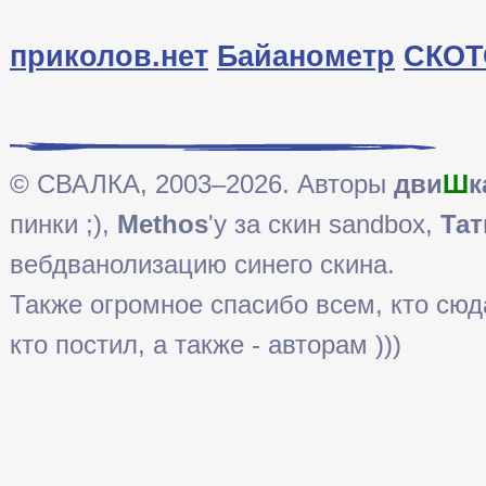
приколов.нет
Байанометр
СКОТ
© СВАЛКА, 2003–2026. Авторы
дви
Ш
к
пинки ;),
Methos
'у за скин sandbox,
Тат
вебдванолизацию синего скина.
Также огромное спасибо всем, кто сюда 
кто постил, а также - авторам )))