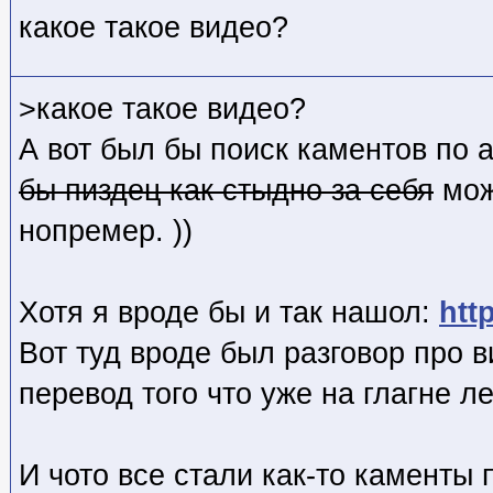
какое такое видео?
>какое такое видео?
А вот был бы поиск каментов по 
бы пиздец как стыдно за себя
мож
нопремер. ))
Хотя я вроде бы и так нашол:
htt
Вот туд вроде был разговор про в
перевод того что уже на глагне леж
И чото все стали как-то каменты 