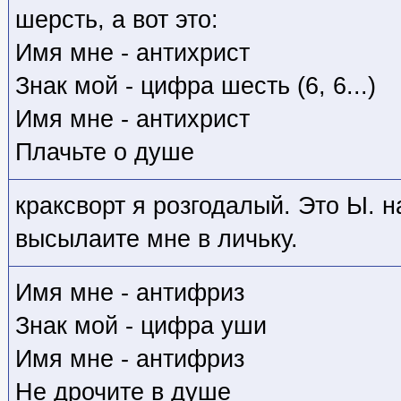
шерсть, а вот это:
Имя мне - антихрист
Знак мой - цифра шесть (6, 6...)
Имя мне - антихрист
Плачьте о душе
краксворт я розгодалый. Это Ы. н
высылаите мне в личьку.
Имя мне - антифриз
Знак мой - цифра уши
Имя мне - антифриз
Не дрочите в душе