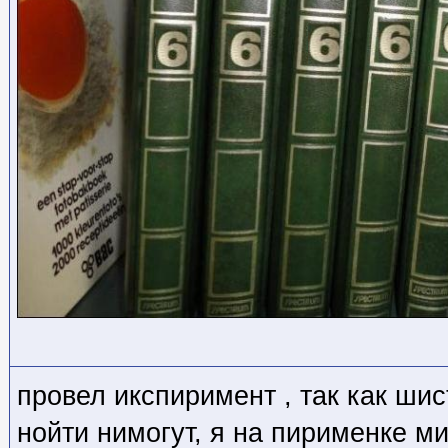
провел икспиримент , так как ши
нойти нимогут, я на пирименке м