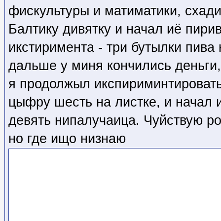
фискультуры и матиматики, схади
Балтику дивятку и начал иё пири
икстиримента - три бутылки пива 
дальше у миня кончились деньги,
я продолжыл икспириминтировать
цыфру шесть на листке, и начал 
девять нипалучаица. Чуйствую ро
но где ищо низнаю