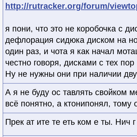
http://rutracker.org/forum/viewt
я пони, что это не коробочка с ди
дефлорация сидюка диском на но
один раз, и чота я как начал мота
честно говоря, дисками с тех пор
Ну не нужны они при наличии двух
А я не буду ос тавлять свойком м
всё понятно, а ктонипонял, тому
Прек ат ите те еть ком е ты. Нич г