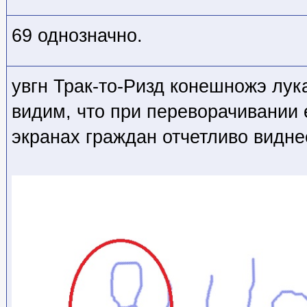
69 однозначно.
увгн Трак-то-Ризд конешножэ лук
видим, что при переворачивании
экранах граждан отчетливо видн