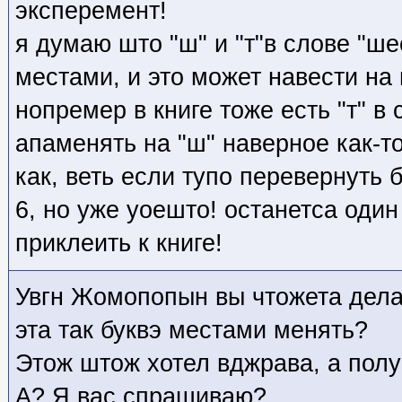
эксперемент!
я думаю што "ш" и "т"в слове "ш
местами, и это может навести на
нопремер в книге тоже есть "т" в 
апаменять на "ш" наверное как-т
как, веть если тупо перевернуть бу
6, но уже уоешто! останетса один
приклеить к книге!
Увгн Жомопопын вы чтожета дела
эта так буквэ местами менять?
Этож штож хотел вджрава, а пол
А? Я вас спрашиваю?