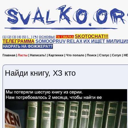
SKOTOCHAT!!!
[1]
[2]
[3]
[4]
[5]
[♩]
[✎]
ОСНОВЫ!
ТА СВАЛКА
ТЕЛЕГРАММА
SOMOOPRUV
RELAX
ИХ ИЩЕТ МИЛИЦИ
НАОРАТЬ НА ФОЖЖЕРА??
Главная
|
Ласты
|
Написать!
|
Картинки
|
Что попало
|
Поиск
|
Статус
|
Сетуп
|
HE
Найди книгу, ХЗ кто