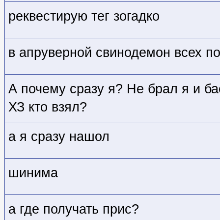
реквестирую тег зогадко
в апруверной свинодемон всех п
А почему сразу я? Не брал я и ба
ХЗ кто
взял?
а я сразу нашол
шинима
а где получать прис?