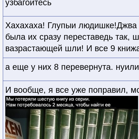
узбагойтесь
Хахахаха! Глупыи людишке!Джва 
была их сразу переставедь так, 
вазрастающей шли! И все 9 книж
а еще у них 8 перевернута. нуил
И вообще, я все уже поправил, м