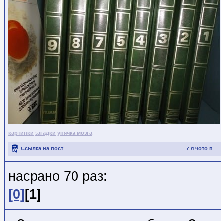
картинки
загадки
упячка мозга
Ссылка на пост
? я чото п
насрано 70 раз:
[0]
[1]