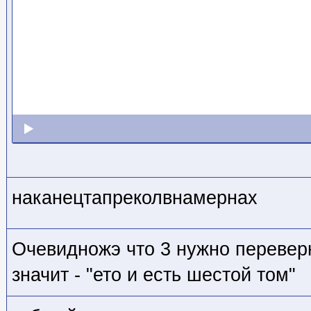
наканецтапреколвнамернах
Очевидножэ что 3 нужно переверн
значит - "ето и есть шестой том"