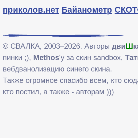
приколов.нет
Байанометр
СКОТ
© СВАЛКА, 2003–2026. Авторы
дви
Ш
к
пинки ;),
Methos
'у за скин sandbox,
Тат
вебдванолизацию синего скина.
Также огромное спасибо всем, кто сюда 
кто постил, а также - авторам )))