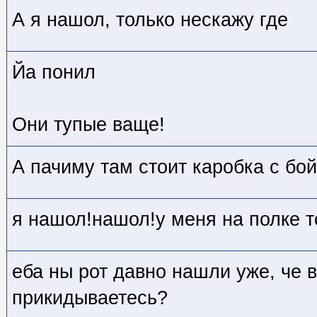
А я нашол, только нескажу где
Йа понил
Они тупые ваще!
А пачиму там стоит каробка с бо
я нашол!нашол!у меня на полке т
еба ны рот давно нашли уже, че 
прикидываетесь?