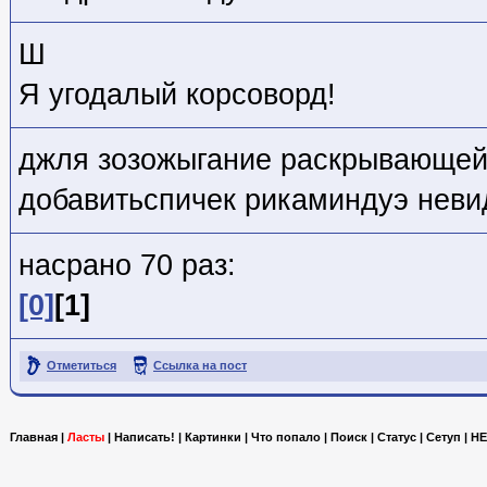
Ш
Я угодалый корсоворд!
джля зозожыгание раскрывающей 
добавитьспичек рикаминдуэ неви
насрано 70 раз:
[0]
[1]
Отметиться
Ссылка на пост
Главная
|
Ласты
|
Написать!
|
Картинки
|
Что попало
|
Поиск
|
Статус
|
Сетуп
|
HE