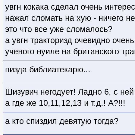
увгн кокака сделал очень интерес
нажал сломать на хую - ничего н
это что все уже сломалось?
а увгн тракторизд очевидно очень
ученого нуиле на британского тр
пизда библиатекарю...
Шизувич негодует! Ладно 6, с ней 
а где же 10,11,12,13 и т.д.! А?!!!
а кто спиздил девятую тогда?