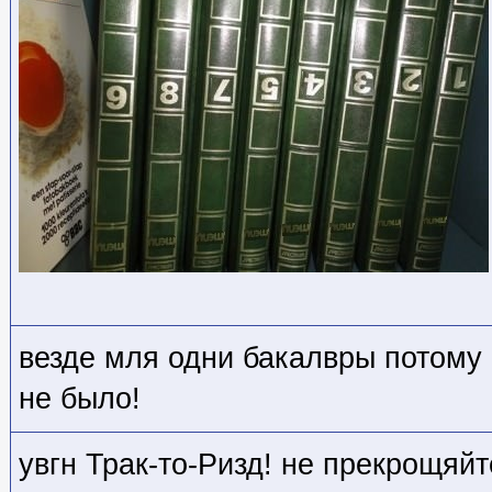
везде мля одни бакалвры потому 
не было!
увгн Трак-то-Ризд! не прекрощяй