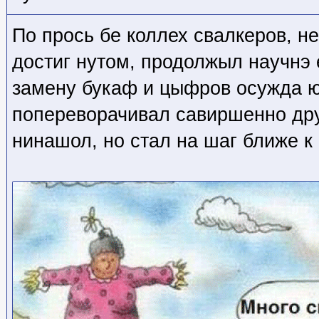
По прось бе коллех свалкеров, н
достиг нутом, продолжыл научнэ 
замену букаф и цыфров осужда ю
попереворачивал савиршенно дру
нинашол, но стал на шаг ближе к