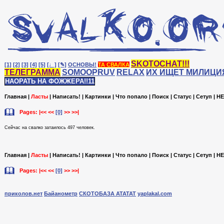
SKOTOCHAT!!!
[1]
[2]
[3]
[4]
[5]
[♩]
[✎]
ОСНОВЫ!
ТА СВАЛКА
ТЕЛЕГРАММА
SOMOOPRUV
RELAX
ИХ ИЩЕТ МИЛИЦИ
НАОРАТЬ НА ФОЖЖЕРА!!11
Главная
|
Ласты
|
Написать!
|
Картинки
|
Что попало
|
Поиск
|
Статус
|
Сетуп
|
HE
Pages: |<< <<
[0]
>> >>|
Сейчас на cвалко затаилось 497 человек.
Главная
|
Ласты
|
Написать!
|
Картинки
|
Что попало
|
Поиск
|
Статус
|
Сетуп
|
HE
Pages: |<< <<
[0]
>> >>|
приколов.нет
Байанометр
СКОТОБАЗА АТАТАТ
yaplakal.com