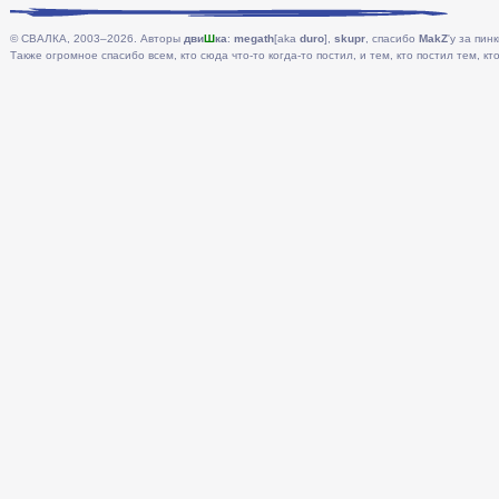
© СВАЛКА, 2003–2026. Авторы
дви
Ш
ка
:
megath
[aka
duro
],
skupr
, спасибо
MakZ
'у за пинк
Также огромное спасибо всем, кто сюда что-то когда-то постил, и тем, кто постил тем, кто 