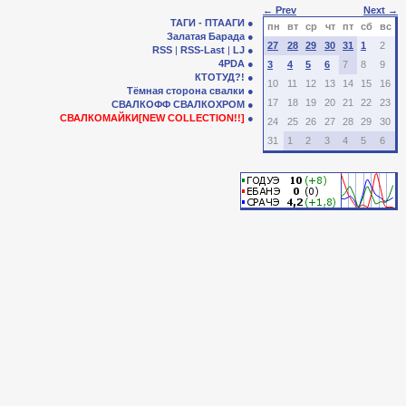
← Prev
Next →
ТАГИ - ПТААГИ
пн
вт
ср
чт
пт
сб
вс
Залатая Барада
27
28
29
30
31
1
2
RSS
|
RSS-Last
|
LJ
4PDA
3
4
5
6
7
8
9
КТОТУД?!
10
11
12
13
14
15
16
Тёмная сторона свалки
17
18
19
20
21
22
23
СВАЛКОФФ
СВАЛКОХРОМ
СВАЛКОМАЙКИ[NEW COLLECTION!!]
24
25
26
27
28
29
30
31
1
2
3
4
5
6