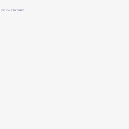
цию синего скина.