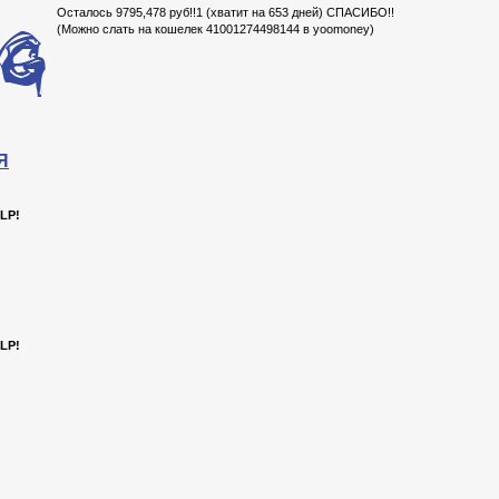
Осталось 9795,478 руб!!1 (хватит на 653 дней) СПАСИБО!!
(Можно слать на кошелек 41001274498144 в yoomoney)
Я
LP!
LP!