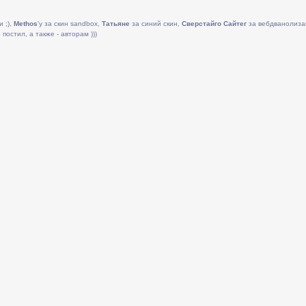
и ;),
Methos
'у за скин sandbox,
Татьяне
за синий скин,
Сверстайго Сайтег
за вебдванолиза
постил, а также - авторам )))