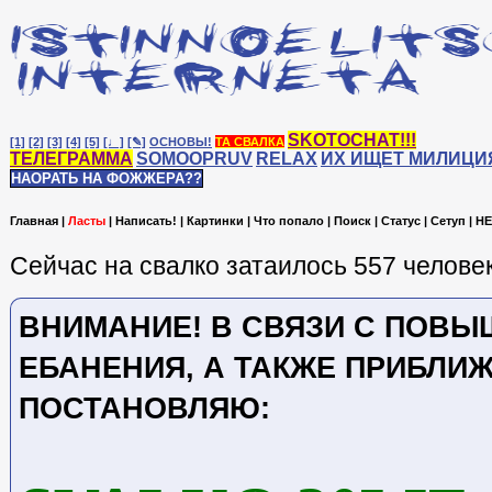
SKOTOCHAT!!!
[1]
[2]
[3]
[4]
[5]
[♩]
[✎]
ОСНОВЫ!
ТА СВАЛКА
ТЕЛЕГРАММА
SOMOOPRUV
RELAX
ИХ ИЩЕТ МИЛИЦИ
НАОРАТЬ НА ФОЖЖЕРА??
Главная
|
Ласты
|
Написать!
|
Картинки
|
Что попало
|
Поиск
|
Статус
|
Сетуп
|
HE
Сейчас на cвалко затаилось 557 человек
ВНИМАНИЕ! В СВЯЗИ С ПОВ
ЕБАНЕНИЯ, А ТАКЖЕ ПРИБЛИ
ПОСТАНОВЛЯЮ: