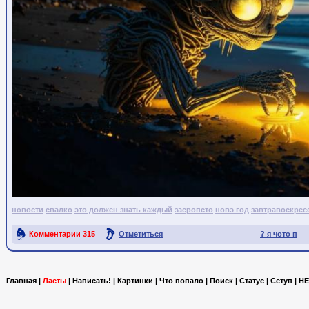
новости
свалко
это должен знать каждый
засропсто
новэ год
завтравоскрес
Комментарии
315
Отметиться
? я чото п
Ссылка на пост
Главная
|
Ласты
|
Написать!
|
Картинки
|
Что попало
|
Поиск
|
Статус
|
Сетуп
|
HE