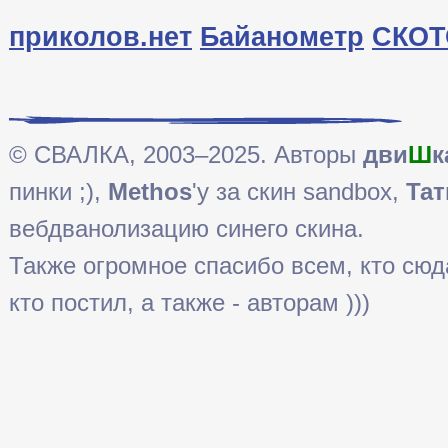
приколов.нет
Байанометр
СКОТ
© СВАЛКА, 2003–2025. Авторы
дви
Ш
к
пинки ;),
Methos
'у за скин sandbox,
Тат
вебдванолизацию синего скина.
Также огромное спасибо всем, кто сюда 
кто постил, а также - авторам )))