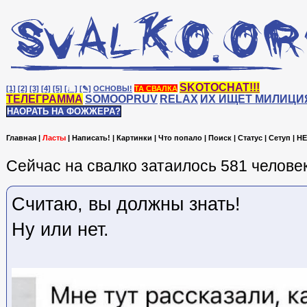
SKOTOCHAT!!!
[1]
[2]
[3]
[4]
[5]
[♩]
[✎]
ОСНОВЫ!
ТА СВАЛКА
ТЕЛЕГРАММА
SOMOOPRUV
RELAX
ИХ ИЩЕТ МИЛИЦИ
НАОРАТЬ НА ФОЖЖЕРА?
Главная
|
Ласты
|
Написать!
|
Картинки
|
Что попало
|
Поиск
|
Статус
|
Сетуп
|
HE
Сейчас на cвалко затаилось 581 человек
Считаю, вы должны знать!
Ну или нет.