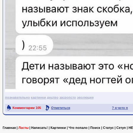
познавательно
картинки
децтво
засропсто
эволюция
Комментарии
105
Отметиться
? я чото п
Ссылка на пост
Главная
|
Ласты
|
Написать!
|
Картинки
|
Что попало
|
Поиск
|
Статус
|
Сетуп
|
HE