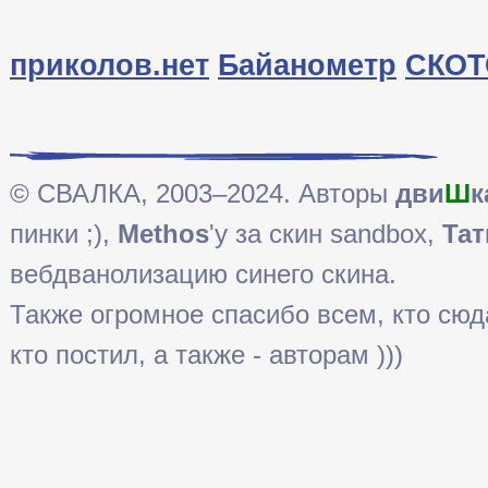
приколов.нет
Байанометр
СКОТ
© СВАЛКА, 2003–2024. Авторы
дви
Ш
к
пинки ;),
Methos
'у за скин sandbox,
Тат
вебдванолизацию синего скина.
Также огромное спасибо всем, кто сюда 
кто постил, а также - авторам )))