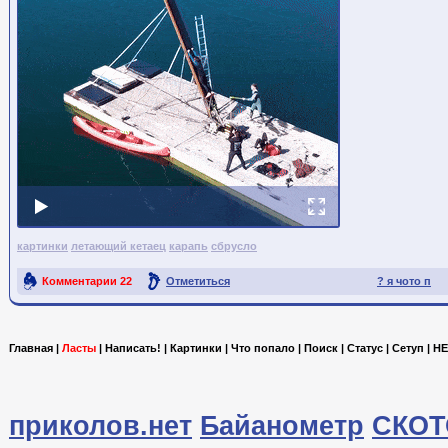
картинки
летающий кетаец
карапь
сбрусло
Комментарии
22
Отметиться
? я чото п
Ссылка на пост
Главная
|
Ласты
|
Написать!
|
Картинки
|
Что попало
|
Поиск
|
Статус
|
Сетуп
|
HE
приколов.нет
Байанометр
СКОТ