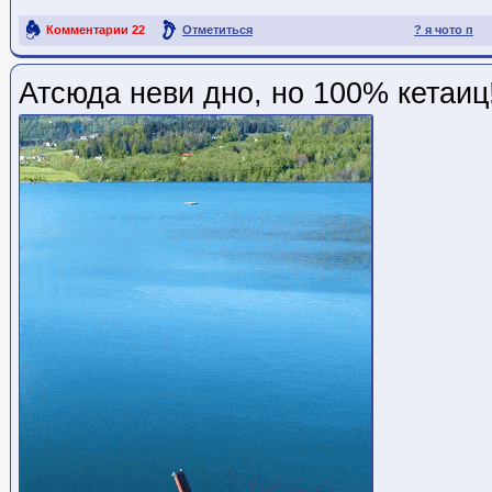
Комментарии
22
Отметиться
? я чото п
Ссылка на пост
Атсюда неви дно, но 100% кетаиц