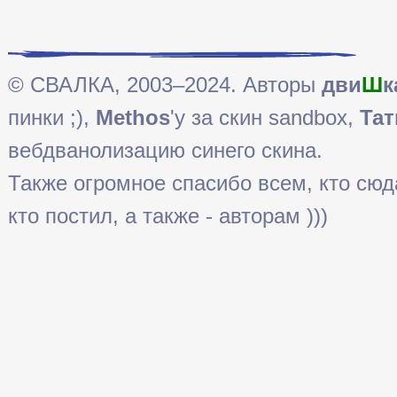
© СВАЛКА, 2003–2024. Авторы
дви
Ш
к
пинки ;),
Methos
'у за скин sandbox,
Тат
вебдванолизацию синего скина.
Также огромное спасибо всем, кто сюда 
кто постил, а также - авторам )))