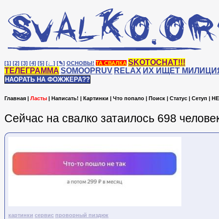
SKOTOCHAT!!!
[1]
[2]
[3]
[4]
[5]
[♩]
[✎]
ОСНОВЫ!
ТА СВАЛКА
ТЕЛЕГРАММА
SOMOOPRUV
RELAX
ИХ ИЩЕТ МИЛИЦИ
НАОРАТЬ НА ФОЖЖЕРА??
Главная
|
Ласты
|
Написать!
|
Картинки
|
Что попало
|
Поиск
|
Статус
|
Сетуп
|
HE
Сейчас на cвалко затаилось 698 человек
картинки
сервис
проворный пиздюк