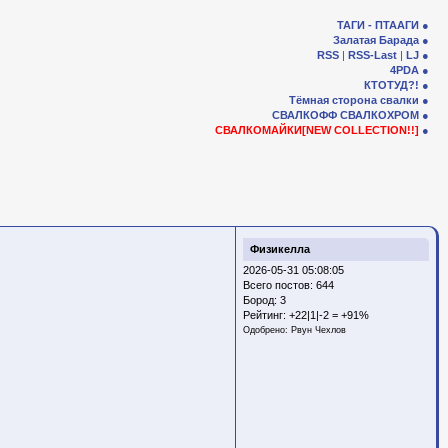
ТАГИ - ПТААГИ
Залатая Барада
RSS
|
RSS-Last
|
LJ
4PDA
КТОТУД?!
Тёмная сторона свалки
СВАЛКОФФ
СВАЛКОХРОМ
СВАЛКОМАЙКИ[NEW COLLECTION!!]
Физикелла
2026-05-31 05:08:05
Всего постов: 644
Бород:
3
Рейтинг:
+22|1|-2 = +91%
Одобрено:
Рвун Чехлов