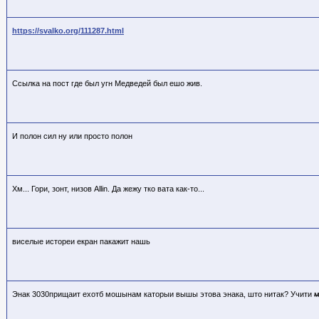
https://svalko.org/111287.html
Ссылка на пост где был угн Медведей был ешо жив.
И полон сил ну или просто полон
Хм... Гори, зонт, низов Allin. Да жежу тко вата как-то...
виселые истореи екран пакажит нашь
Энак 3030прищаит ехотб мошынам каторыи вышы этова энака, што нитак? Учити
м