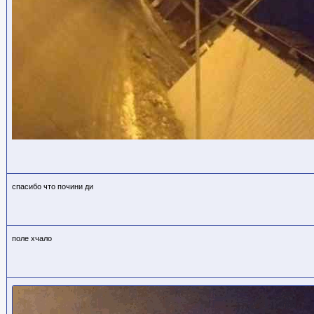
спасибо что почини ди
поле хчало