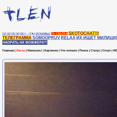
SKOTOCHAT!!!
[1]
[2]
[3]
[4]
[5]
[♩]
[✎]
ОСНОВЫ!
ТА СВАЛКА
ТЕЛЕГРАММА
SOMOOPRUV
RELAX
ИХ ИЩЕТ МИЛИЦИ
НАОРАТЬ НА ФОЖЖЕРА?!
Главная
|
Ласты
|
Написать!
|
Картинки
|
Что попало
|
Поиск
|
Статус
|
Сетуп
|
HE