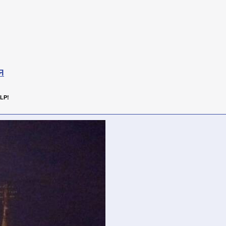
Я
LP!