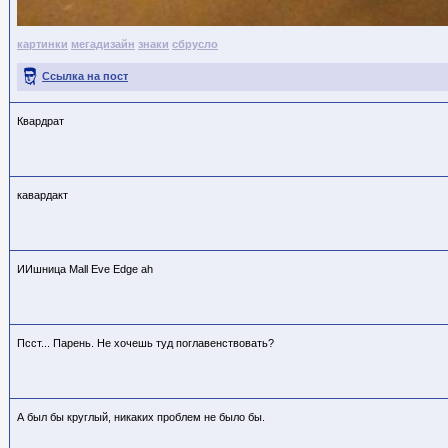
картинки
мегадизайн
знаки
сбрусло
Ссылка на пост
Квардрат
кавардакт
ИИшница Mall Eve Edge ah
Псст... Парень. Не хочешь туд поглавенствовать?
А был бы круглый, никаких проблем не было бы.