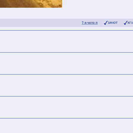
? я чото п
ЗАЧОТ
КГ/