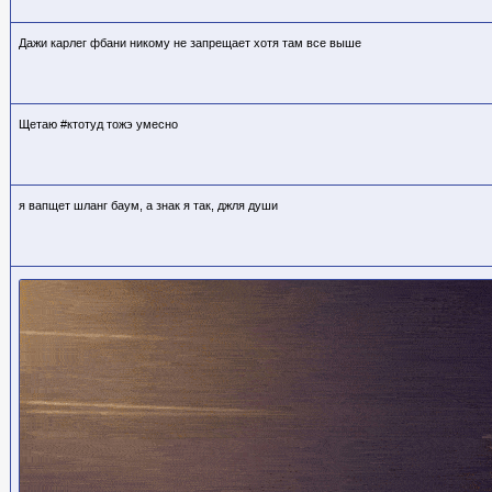
Дажи карлег фбани никому не запрещает хотя там все выше
Щетаю #ктотуд тожэ умесно
я вапщет шланг баум, а знак я так, джля души