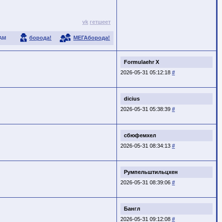
vk
гетшеет
борода!
МЕГАборода!
АМ
Formulaehr X
2026-05-31 05:12:18
#
dicius
2026-05-31 05:38:39
#
сбюфемхел
2026-05-31 08:34:13
#
Румпельштильцхен
2026-05-31 08:39:06
#
Бангл
2026-05-31 09:12:08
#