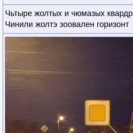
Чьтыре жолтых и чюмазых квард
Чинили жолтэ зоовален горизонт