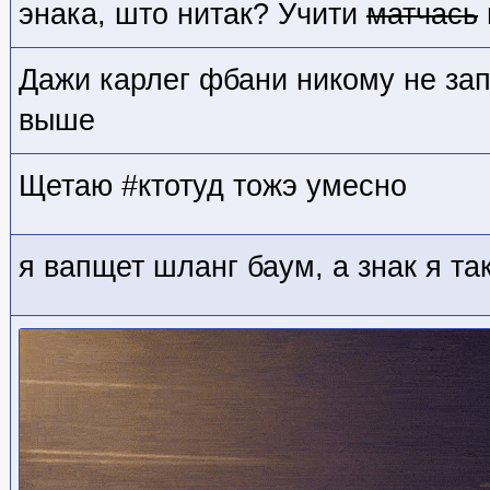
энака, што нитак? Учити
матчась
Дажи карлег фбани никому не зап
выше
Щетаю #ктотуд тожэ умесно
я вапщет шланг баум, а знак я та