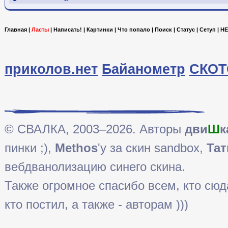
Главная
|
Ласты
|
Написать!
|
Картинки
|
Что попало
|
Поиск
|
Статус
|
Сетуп
|
HE
приколов.нет
Байанометр
СКОТ
© СВАЛКА, 2003–2026. Авторы
дви
Ш
к
пинки ;),
Methos
'у за скин sandbox,
Тат
вебдванолизацию синего скина.
Также огромное спасибо всем, кто сюда 
кто постил, а также - авторам )))