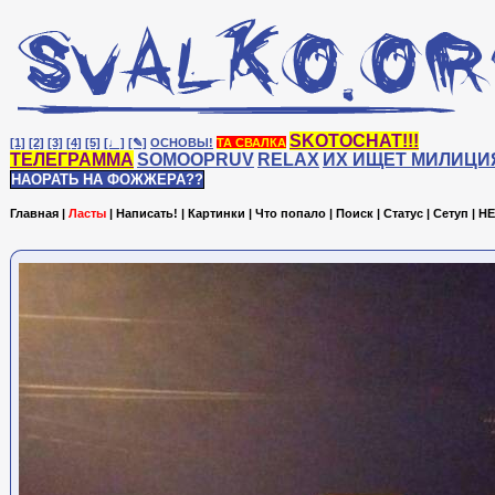
SKOTOCHAT!!!
[1]
[2]
[3]
[4]
[5]
[♩]
[✎]
ОСНОВЫ!
ТА СВАЛКА
ТЕЛЕГРАММА
SOMOOPRUV
RELAX
ИХ ИЩЕТ МИЛИЦИ
НАОРАТЬ НА ФОЖЖЕРА??
Главная
|
Ласты
|
Написать!
|
Картинки
|
Что попало
|
Поиск
|
Статус
|
Сетуп
|
HE