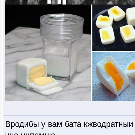
Вродибы у вам бата кжводратныи 