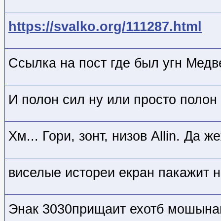
https://svalko.org/111287.html
Ссылка на пост где был угн Медв
И полон сил ну или просто полон
Хм... Гори, зонт, низов Allin. Да же
виселые истореи екран пакажит 
Энак 3030прищаит ехотб мошына