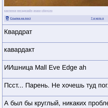
картинки
мегадизайн
знаки
сбрусло
Ссылка на пост
? я чото п
Квардрат
кавардакт
ИИшница Mall Eve Edge ah
Псст... Парень. Не хочешь туд по
А был бы круглый, никаких пробл