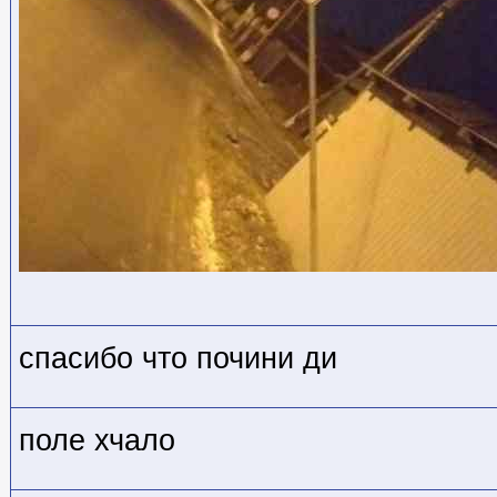
спасибо что почини ди
поле хчало