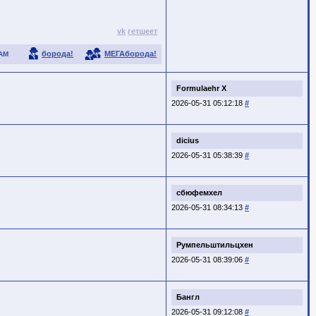
vk
гетшеет
борода!
МЕГАборода!
АМ
Formulaehr X
2026-05-31 05:12:18
#
dicius
2026-05-31 05:38:39
#
сбюфемхел
2026-05-31 08:34:13
#
Румпельштильцхен
2026-05-31 08:39:06
#
Бангл
2026-05-31 09:12:08
#