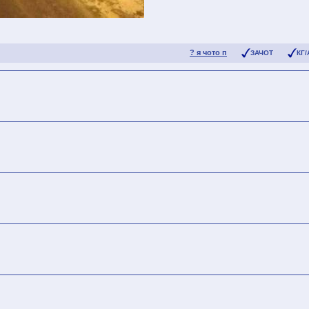
? я чото п
ЗАЧОТ
КГ/