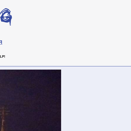
Я
LP!