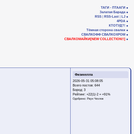
ТАГИ - ПТААГИ
Залатая Барада
RSS
|
RSS-Last
|
LJ
4PDA
КТОТУД?!
Тёмная сторона свалки
СВАЛКОФФ
СВАЛКОХРОМ
СВАЛКОМАЙКИ[NEW COLLECTION!!]
Физикелла
2026-05-31 05:08:05
Всего постов: 644
Бород:
3
Рейтинг:
+22|1|-2 = +91%
Одобрено:
Рвун Чехлов