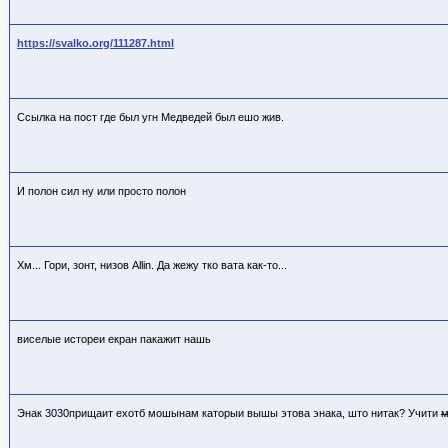
https://svalko.org/111287.html
Ссылка на пост где был угн Медведей был ешо жив.
И полон сил ну или просто полон
Хм... Гори, зонт, низов Allin. Да жежу тко вата как-то...
виселые истореи екран пакажит нашь
Энак 3030прищаит ехотб мошынам каторыи вышы этова энака, што нитак? Учити
м