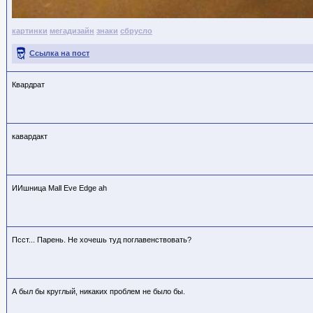
картинки
мегадизайн
знаки
сбрусло
Ссылка на пост
Квардрат
кавардакт
ИИшница Mall Eve Edge ah
Псст... Парень. Не хочешь туд поглавенствовать?
А был бы круглый, никаких проблем не было бы.