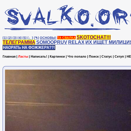
SKOTOCHAT!!!
[1]
[2]
[3]
[4]
[5]
[♩]
[✎]
ОСНОВЫ!
ТА СВАЛКА
ТЕЛЕГРАММА
SOMOOPRUV
RELAX
ИХ ИЩЕТ МИЛИЦИ
НАОРАТЬ НА ФОЖЖЕРА??!
Главная
|
Ласты
|
Написать!
|
Картинки
|
Что попало
|
Поиск
|
Статус
|
Сетуп
|
HE