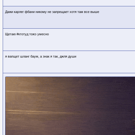
Дажи карлег фбани никому не запрещает хотя там все выше
Щетаю #ктотуд тожэ умесно
я вапщет шланг баум, а знак я так, джля души