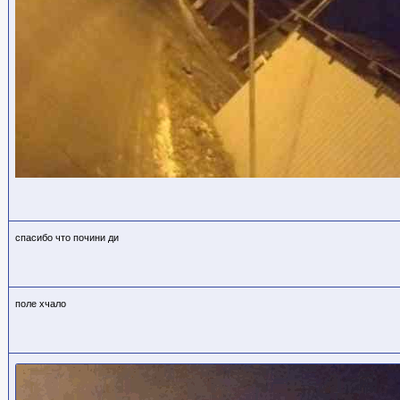
спасибо что почини ди
поле хчало