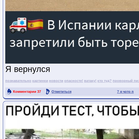
Я вернулся
познавательно
картинки
новости
опасносте!
ватаку!
кто туд?
проворный пи
Комментарии
37
Отметиться
? я чото п
Ссылка на пост