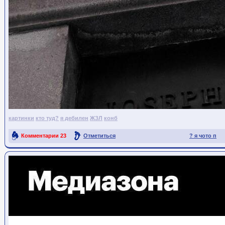
картинки
кто туд?
я дебилен
ЖЗЛ
конб
Комментарии
23
Отметиться
? я чото п
Ссылка на пост