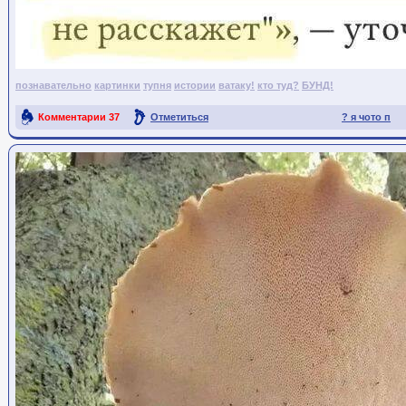
познавательно
картинки
тупня
истории
ватаку!
кто туд?
БУНД!
Комментарии
37
Отметиться
? я чото п
Ссылка на пост