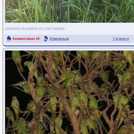
картинки
флэшмоб
кто туд?
камень
Комментарии
24
Отметиться
? я чото п
Ссылка на пост