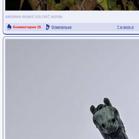
картинки
ватаку!
кто туд?
чолузь
Комментарии
25
Отметиться
? я чото п
Ссылка на пост