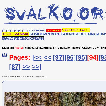
SKOTOCHAT!!!
[1]
[2]
[3]
[4]
[5]
[♩]
[✎]
ОСНОВЫ!
ТА СВАЛКА
ТЕЛЕГРАММА
SOMOOPRUV
RELAX
ИХ ИЩЕТ МИЛИЦИ
НАОРАТЬ НА ФОЖЖЕРА??
Главная
|
Ласты
|
Написать!
|
Картинки
|
Что попало
|
Поиск
|
Статус
|
Сетуп
|
HE
Pages:
|<<
<<
[97]
[96]
[95]
[94]
[9
[87]
>>
>>|
Сейчас на cвалко затаилось 854 человека.