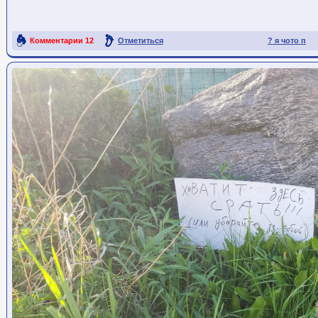
Комментарии
12
Отметиться
? я чото п
Ссылка на пост