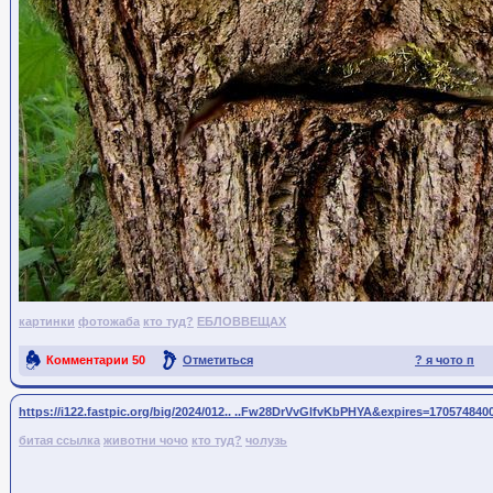
картинки
фотожаба
кто туд?
ЕБЛОВВЕЩАХ
Комментарии
50
Отметиться
? я чото п
Ссылка на пост
https://i122.fastpic.org/big/2024/012.. ..Fw28DrVvGlfvKbPHYA&expires=170574840
битая ссылка
животни чочо
кто туд?
чолузь