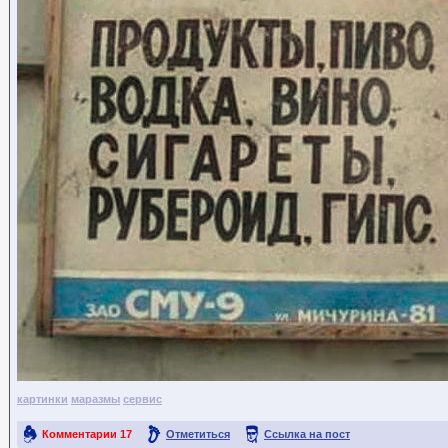
картинки
маразмы
сервис
Комментарии
17
Отметиться
Ссылка на пост