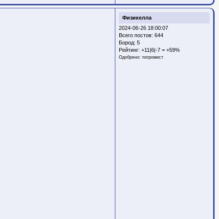
Физикелла
2024-06-26 18:00:07
Всего постов: 644
Бород:
5
Рейтинг:
+11|6|-7 = +59%
Одобрено:
погромист