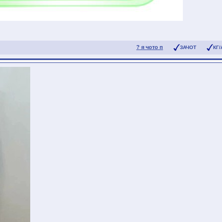
? я чото п
ЗАЧОТ
КГ/