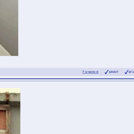
? я чото п
ЗАЧОТ
КГ/