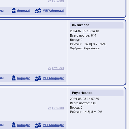
vk
гетшеет
борода!
МЕГАборода!
АМ
Физикелла
2024-07-05 13:14:10
Всего постов: 644
Бород:
0
Рейтинг:
+37|0|-3 = +92%
Одобрено:
Рвун Чехлов
vk
гетшеет
борода!
МЕГАборода!
АМ
Рвун Чехлов
2024-06-28 14:07:50
Всего постов: 149
Бород:
0
vk
гетшеет
Рейтинг:
+4|3|-8 = -2%
борода!
МЕГАборода!
АМ