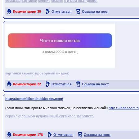
комиксы
картинки
сервис
свалко
я и мой брат-дебил
Комментарии
39
Отметиться
Ссылка на пост
картинки
сервис
проворный пиздюк
Комментарии
22
Отметиться
Ссылка на пост
https://onemillioncheckboxes.com/
(Кони-пони, там просто миллион галочек, но бесплатно и онлайн
https://habr.com/r
сервис
флэшмоб
чудовищный сука хаос
засропсто
Комментарии
178
Отметиться
Ссылка на пост