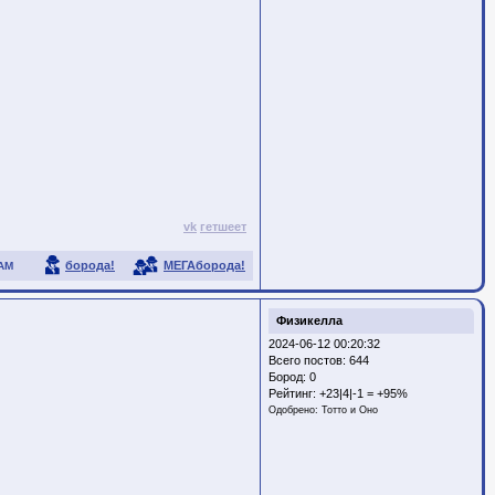
vk
гетшеет
борода!
МЕГАборода!
АМ
Физикелла
2024-06-12 00:20:32
Всего постов: 644
Бород:
0
Рейтинг:
+23|4|-1 = +95%
Одобрено:
Тотто и Оно