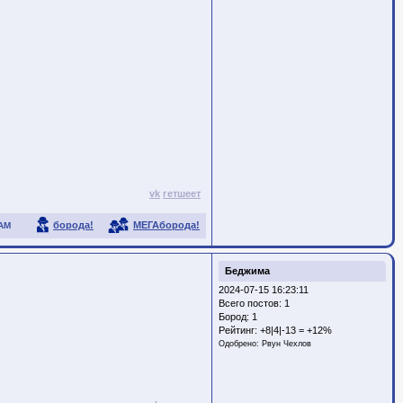
vk
гетшеет
борода!
МЕГАборода!
АМ
Беджима
2024-07-15 16:23:11
Всего постов: 1
Бород:
1
Рейтинг:
+8|4|-13 = +12%
Одобрено:
Рвун Чехлов