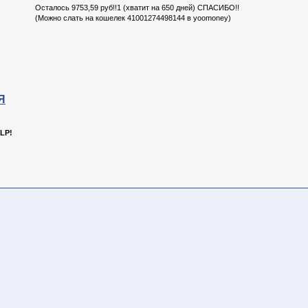
Осталось 9753,59 руб!!1 (хватит на 650 дней) СПАСИБО!!
(Можно слать на кошелек 41001274498144 в yoomoney)
Я
LP!