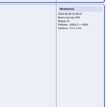
Физикелла
2024-06-06 10:39:27
Всего постов: 644
Бород:
11
Рейтинг:
+28|1|-2 = +93%
Одобрено:
Тотто и Оно