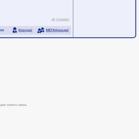
vk
гетшеет
борода!
МЕГАборода!
АМ
цию синего скина.