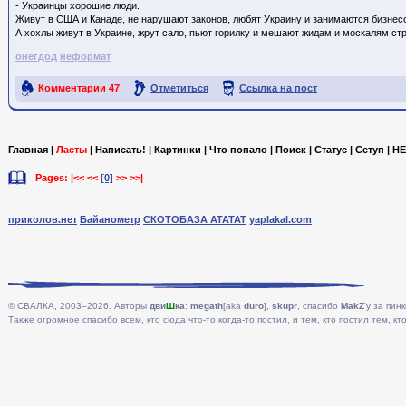
- Украинцы хорошие люди.
Живут в США и Канаде, не нарушают законов, любят Украину и занимаются бизнес
А хохлы живут в Украине, жрут сало, пьют горилку и мешают жидам и москалям ст
онегдод
неформат
Комментарии
47
Отметиться
Ссылка на пост
Главная
|
Ласты
|
Написать!
|
Картинки
|
Что попало
|
Поиск
|
Статус
|
Сетуп
|
HE
Pages: |<< <<
[0]
>> >>|
приколов.нет
Байанометр
СКОТОБАЗА АТАТАТ
yaplakal.com
© СВАЛКА, 2003–2026. Авторы
дви
Ш
ка
:
megath
[aka
duro
],
skupr
, спасибо
MakZ
'у за пинк
Также огромное спасибо всем, кто сюда что-то когда-то постил, и тем, кто постил тем, кто 