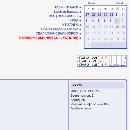
← Prev
Next →
ТАГИ - ПТААГИ
пн
вт
ср
чт
пт
сб
вс
Залатая Барада
27
28
29
30
31
1
2
RSS
|
RSS-Last
|
LJ
4PDA
3
4
5
6
7
8
9
КТОТУД?!
10
11
12
13
14
15
16
Тёмная сторона свалки
17
18
19
20
21
22
23
СВАЛКОФФ
СВАЛКОХРОМ
СВАЛКОМАЙКИ[NEW COLLECTION!!]
24
25
26
27
28
29
30
31
1
2
3
4
5
6
хз хто
2008-08-11 13:15:25
Всего постов: 1
Бород:
28
Рейтинг:
+56|7|-25 = +68%
Одобрено:
astax