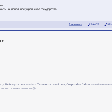
ом.
роить национальное украинское государство.
? я чото п
ЗАЧОТ
КГ/
LP!
и ;),
Methos
'у за скин sandbox,
Татьяне
за синий скин,
Сверстайго Сайтег
за вебдванолиза
постил, а также - авторам )))