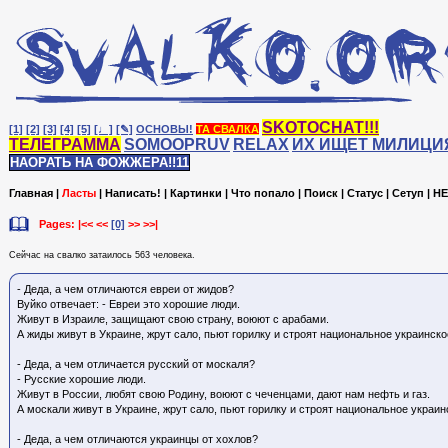
SKOTOCHAT!!!
[1]
[2]
[3]
[4]
[5]
[♩]
[✎]
ОСНОВЫ!
ТА СВАЛКА
ТЕЛЕГРАММА
SOMOOPRUV
RELAX
ИХ ИЩЕТ МИЛИЦИ
НАОРАТЬ НА ФОЖЖЕРА!!11
Главная
|
Ласты
|
Написать!
|
Картинки
|
Что попало
|
Поиск
|
Статус
|
Сетуп
|
HE
Pages: |<< <<
[0]
>> >>|
Сейчас на cвалко затаилось 563 человека.
- Деда, а чем отличаются евреи от жидов?
Вуйко отвечает: - Евреи это хорошие люди.
Живут в Израиле, защищают свою страну, воюют с арабами.
А жиды живут в Украине, жрут сало, пьют горилку и строят национальное украинско
- Деда, а чем отличается русский от москаля?
- Русские хорошие люди.
Живут в России, любят свою Родину, воюют с чеченцами, дают нам нефть и газ.
А москали живут в Украине, жрут сало, пьют горилку и строят национальное украин
- Деда, а чем отличаются украинцы от хохлов?