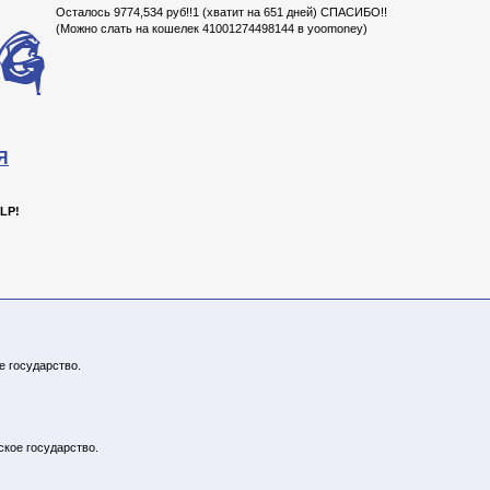
Осталось 9774,534 руб!!1 (хватит на 651 дней) СПАСИБО!!
(Можно слать на кошелек 41001274498144 в yoomoney)
Я
LP!
е государство.
ское государство.