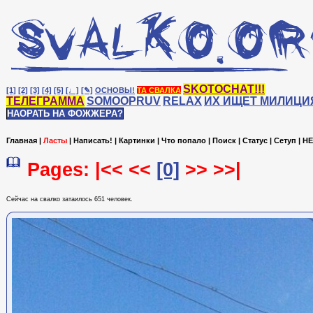
SKOTOCHAT!!!
[1]
[2]
[3]
[4]
[5]
[♩]
[✎]
ОСНОВЫ!
ТА СВАЛКА
ТЕЛЕГРАММА
SOMOOPRUV
RELAX
ИХ ИЩЕТ МИЛИЦИ
НАОРАТЬ НА ФОЖЖЕРА?
Главная
|
Ласты
|
Написать!
|
Картинки
|
Что попало
|
Поиск
|
Статус
|
Сетуп
|
HE
Pages: |<< <<
[0]
>> >>|
Сейчас на cвалко затаилось 651 человек.