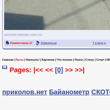
картинки
маразмы
новэ год
Комментарии
27
Отметиться
? я чото п
Ссылка на пост
Главная
|
Ласты
|
Написать!
|
Картинки
|
Что попало
|
Поиск
|
Статус
|
Сетуп
|
HE
Pages: |<< <<
[0]
>> >>|
приколов.нет
Байанометр
СКОТ