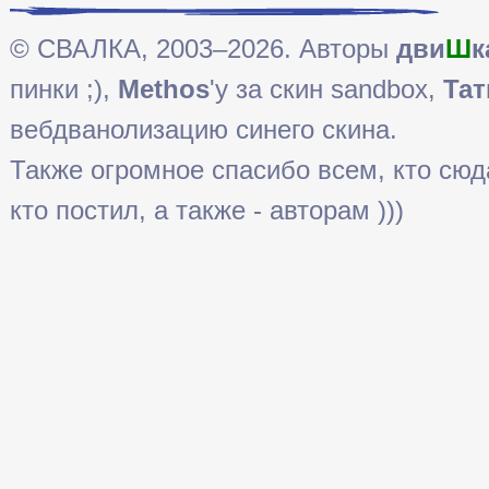
© СВАЛКА, 2003–2026. Авторы
дви
Ш
к
пинки ;),
Methos
'у за скин sandbox,
Тат
вебдванолизацию синего скина.
Также огромное спасибо всем, кто сюда 
кто постил, а также - авторам )))