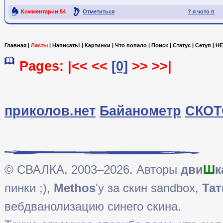
Комментарии
54
Отметиться
? я чото п
Ссылка на пост
Главная
|
Ласты
|
Написать!
|
Картинки
|
Что попало
|
Поиск
|
Статус
|
Сетуп
|
HE
Pages: |<< <<
[0]
>> >>|
приколов.нет
Байанометр
СКОТ
© СВАЛКА, 2003–2026. Авторы
дви
Ш
к
пинки ;),
Methos
'у за скин sandbox,
Тат
вебдванолизацию синего скина.