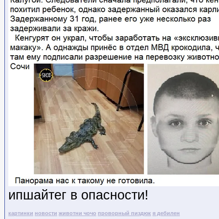
ипшайтег в опасности!
картинки
новости
животни чочо
проворный пиздюк
я дебилен