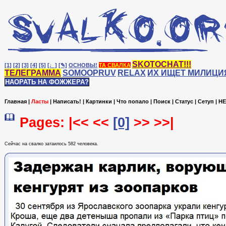
SKOTOCHAT!!!
[1]
[2]
[3]
[4]
[5]
[♩]
[✎]
ОСНОВЫ!
ТА СВАЛКА
ТЕЛЕГРАММА
SOMOOPRUV
RELAX
ИХ ИЩЕТ МИЛИЦИ
НАОРАТЬ НА ФОЖЖЕРА?
Главная
|
Ласты
|
Написать!
|
Картинки
|
Что попало
|
Поиск
|
Статус
|
Сетуп
|
HE
Pages: |<< <<
[0]
>> >>|
Сейчас на cвалко затаилось 582 человека.