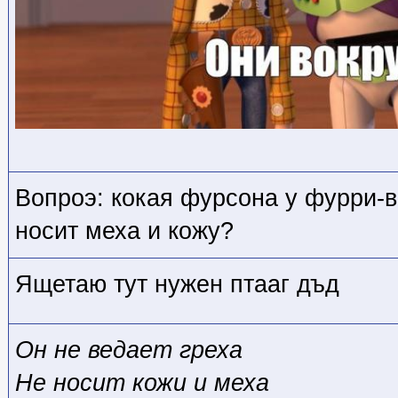
Вопроэ: кокая фурсона у фурри-в
носит меха и кожу?
Ящетаю тут нужен птааг дъд
Он не ведает греха
Не носит кожи и меха