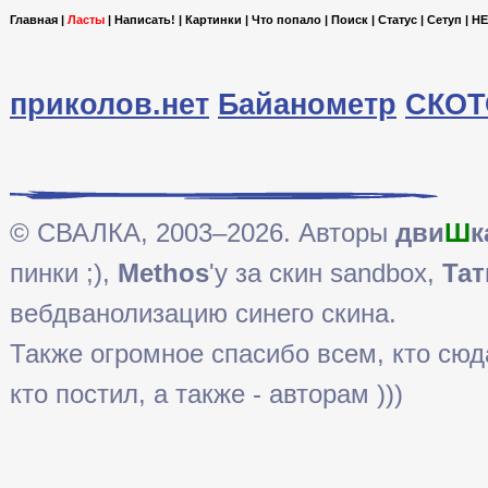
Главная
|
Ласты
|
Написать!
|
Картинки
|
Что попало
|
Поиск
|
Статус
|
Сетуп
|
HE
приколов.нет
Байанометр
СКОТ
© СВАЛКА, 2003–2026. Авторы
дви
Ш
к
пинки ;),
Methos
'у за скин sandbox,
Тат
вебдванолизацию синего скина.
Также огромное спасибо всем, кто сюда 
кто постил, а также - авторам )))