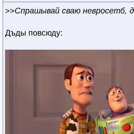
>>
Спрашывай сваю невросетб, 
Дъды повсюду: