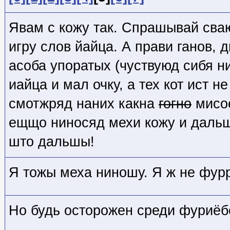
Явам с кожу так. Спрашывай сваю
игру слов йайца. А прави ганов, 
асоба упоратых (чуствуюд сибя н
иайца и мал очку, а тех кот ист н
смотжряд наних какна
гогно
мисо
ещщо ниносяд мехи кожу и даль
што дальшы!
Я тожы меха ниношу. Я ж не фур
Но будь осторожен среди фуриёб