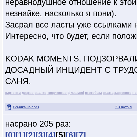
неравнодушное отношение к этой 
незнайке, насколько я пони).
Засрал все ласты уже ссылками н
Интересно, что будет, если полож
KODAK MOMENTS, ПОДЗОРВАЛ
ДОСАДНЫЙ ИНЦИДЕНТ С ТРУД
САНЯ.
картинки
децтво
свалко
творчество
флэшмоб
скотобаза
сказка
засропсто
пи
Ссылка на пост
? я чото п
насрано 205 раз:
[0]
[1]
[2]
[3]
[4]
[5]
[6]
[7]