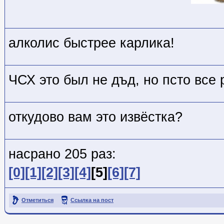
алколис быстрее карлика!
ЧСХ это был не дъд, но псто все 
откудово вам это извёстка?
насрано 205 раз:
[0]
[1]
[2]
[3]
[4]
[5]
[6]
[7]
Отметиться
Ссылка на пост