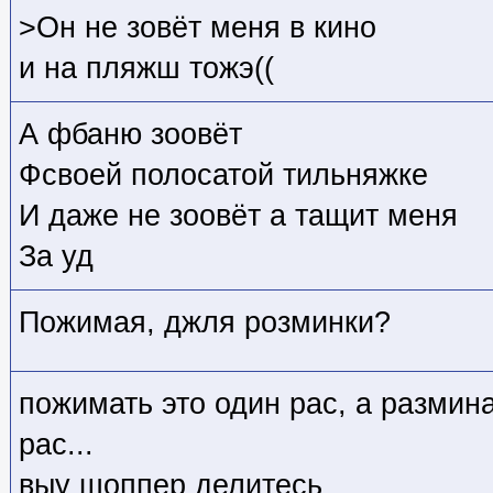
>Он не зовёт меня в кино
и на пляжш тожэ((
А фбаню зоовёт
Фсвоей полосатой тильняжке
И даже не зоовёт а тащит меня
За уд
Пожимая, джля розминки?
пожимать это один рас, а размина
рас...
выу шоппер делитесь