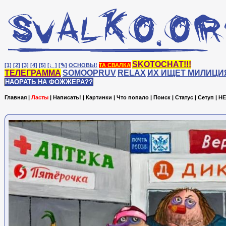
SKOTOCHAT!!!
[1]
[2]
[3]
[4]
[5]
[♩]
[✎]
ОСНОВЫ!
ТА СВАЛКА
ТЕЛЕГРАММА
SOMOOPRUV
RELAX
ИХ ИЩЕТ МИЛИЦИ
НАОРАТЬ НА ФОЖЖЕРА??
Главная
|
Ласты
|
Написать!
|
Картинки
|
Что попало
|
Поиск
|
Статус
|
Сетуп
|
HE