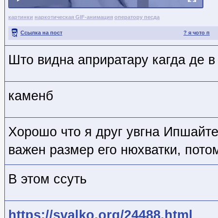
картинки
наркотическая GIF-анимация
оператору песда
Ссылка на пост
? я чото п
Што видна априратару кагда де в
каменб
Хорошо что я друг увгна Ипшайтег
важен размер его нюхватки, пото
В этом ссуть
https://svalko.org/24488.html