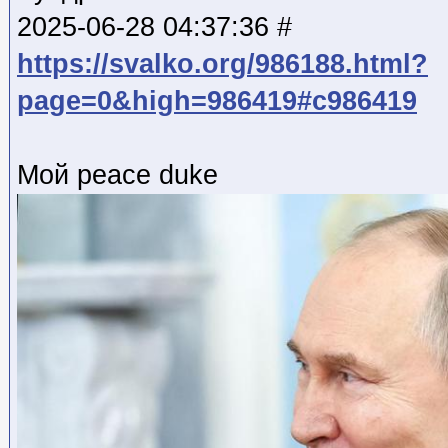
2025-06-28 04:37:36 #
https://svalko.org/986188.html?
page=0&high=986419#c986419
Мой peace duke