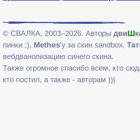
© СВАЛКА, 2003–2026. Авторы
дви
Ш
к
пинки ;),
Methos
'у за скин sandbox,
Тат
вебдванолизацию синего скина.
Также огромное спасибо всем, кто сюда 
кто постил, а также - авторам )))