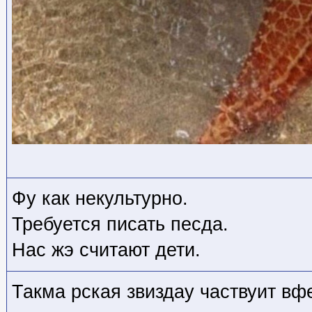
Фу как некультурно.
Требуется писать песда.
Нас жэ считают дети.
Такма рская звиздау частвуит вф