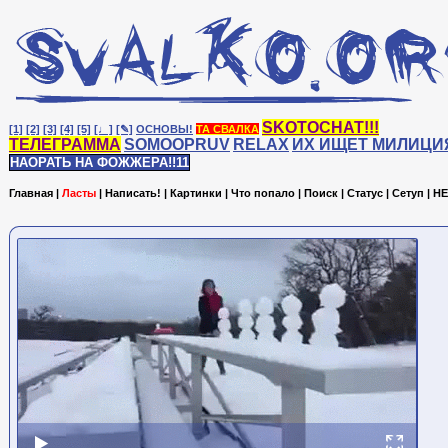
SKOTOCHAT!!!
[1]
[2]
[3]
[4]
[5]
[♩]
[✎]
ОСНОВЫ!
ТА СВАЛКА
ТЕЛЕГРАММА
SOMOOPRUV
RELAX
ИХ ИЩЕТ МИЛИЦИ
НАОРАТЬ НА ФОЖЖЕРА!!11
Главная
|
Ласты
|
Написать!
|
Картинки
|
Что попало
|
Поиск
|
Статус
|
Сетуп
|
HE