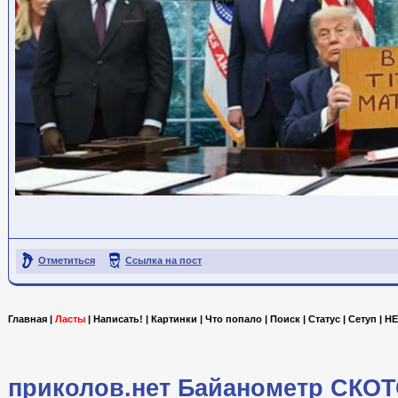
Отметиться
Ссылка на пост
Главная
|
Ласты
|
Написать!
|
Картинки
|
Что попало
|
Поиск
|
Статус
|
Сетуп
|
HE
приколов.нет
Байанометр
СКОТ