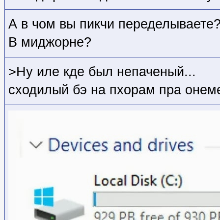
А в чом вы пикчи переделываете
В миджорне?
>Ну иле кде был непаченый...
сходилый бэ на пхорам пра онеме.