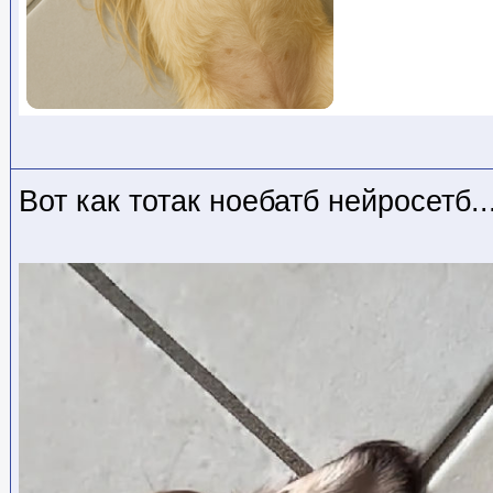
Вот как тотак ноебатб нейросетб..