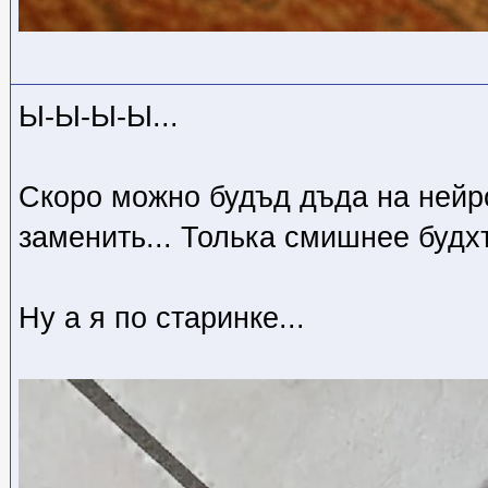
Ы-Ы-Ы-Ы...
Скоро можно будъд дъда на ней
заменить... Толька смишнее будх
Ну а я по старинке...