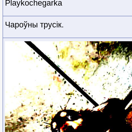
Playkochegarka
Чароўны трусік.