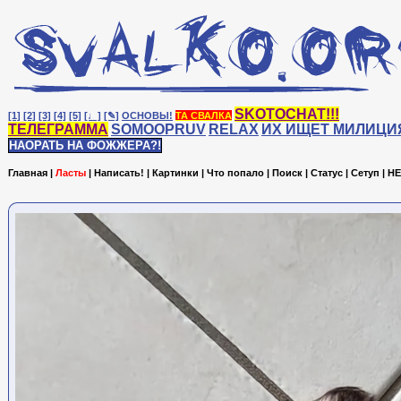
SKOTOCHAT!!!
[1]
[2]
[3]
[4]
[5]
[♩]
[✎]
ОСНОВЫ!
ТА СВАЛКА
ТЕЛЕГРАММА
SOMOOPRUV
RELAX
ИХ ИЩЕТ МИЛИЦИ
НАОРАТЬ НА ФОЖЖЕРА?!
Главная
|
Ласты
|
Написать!
|
Картинки
|
Что попало
|
Поиск
|
Статус
|
Сетуп
|
HE