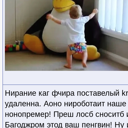
Нирание каг фчира поставелый kr
удаленна. Аоно нироботаит наше
нонопремер! Преш лосб сноситб и
Багоджром этод ваш пенгвин! Ну 