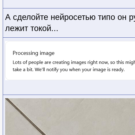
А сделойте нейросетью типо он р
лежит токой...