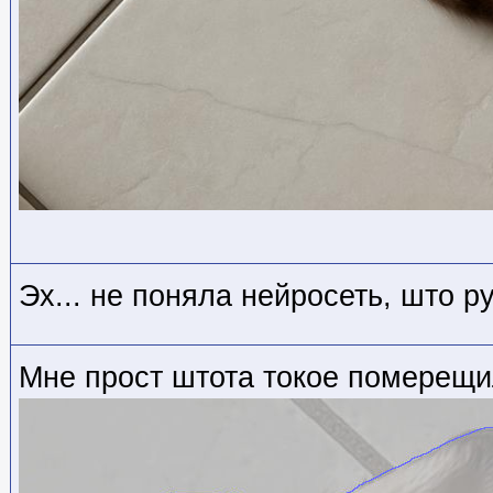
Эх... не поняла нейросеть, што р
Мне прост штота токое померещил