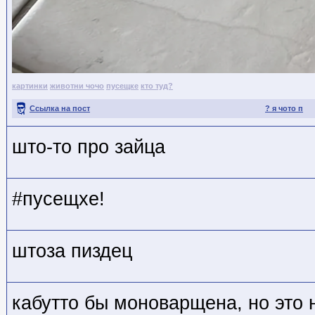
картинки
животни чочо
пусещке
кто туд?
Ссылка на пост
? я чото п
што-то про зайца
#пусещхе!
штоза пиздец
кабутто бы моноварщена, но это 