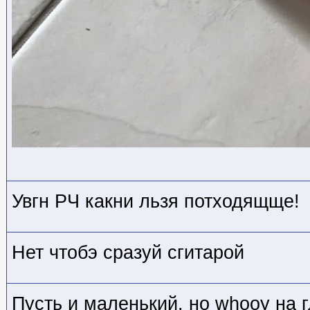
Увгн РЧ какни льзя потходящще!
Нет чтобэ сразуй сгитарой
Пусть и маленький, но whooy на г