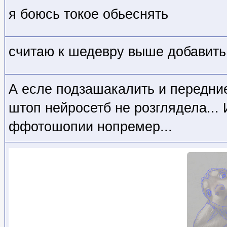
я боюсь токое обьеснять
считаю к шедевру выше добавить 
А есле подзашакалить и передние
штоп нейросетб не розглядела...
ффотошопии нопремер...