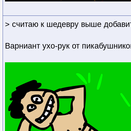
> считаю к шедевру выше добавит
Варниант ухо-рук от пикабушнико