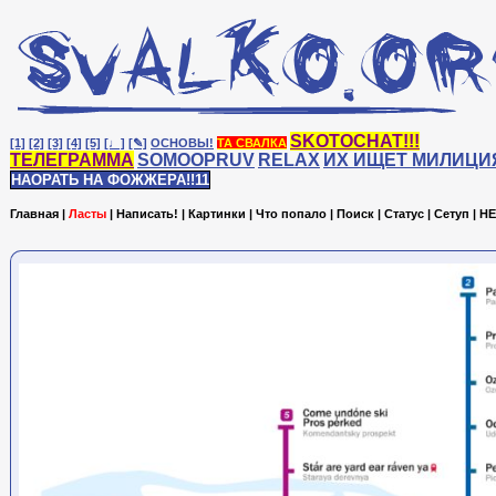
SKOTOCHAT!!!
[1]
[2]
[3]
[4]
[5]
[♩]
[✎]
ОСНОВЫ!
ТА СВАЛКА
ТЕЛЕГРАММА
SOMOOPRUV
RELAX
ИХ ИЩЕТ МИЛИЦИ
НАОРАТЬ НА ФОЖЖЕРА!!11
Главная
|
Ласты
|
Написать!
|
Картинки
|
Что попало
|
Поиск
|
Статус
|
Сетуп
|
HE