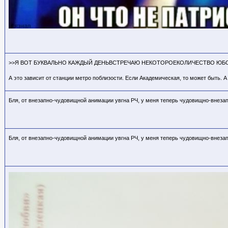
>>Я ВОТ БУКВАЛЬНО КАЖДЫЙ ДЕНЬВСТРЕЧАЮ НЕКОТОРОЕКОЛИЧЕСТВО ЮБОК-
А это зависит от станции метро поблизости. Если Академическая, то может быть. А
Бля, от внезапно-чудовищной анимации увгна РЧ, у меня теперь чудовищно-внезапн
Бля, от внезапно-чудовищной анимации увгна РЧ, у меня теперь чудовищно-внезапн