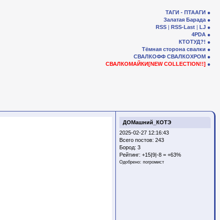
ТАГИ - ПТААГИ
Залатая Барада
RSS
|
RSS-Last
|
LJ
4PDA
КТОТУД?!
Тёмная сторона свалки
СВАЛКОФФ
СВАЛКОХРОМ
СВАЛКОМАЙКИ[NEW COLLECTION!!]
ДОМашний_КОТЭ
2025-02-27 12:16:43
Всего постов: 243
Бород:
3
Рейтинг:
+15|9|-8 = +63%
Одобрено:
погромист