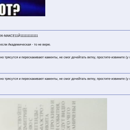
МАКСЕ11Й111111111111
 если Академическая - то не верю.
о трясутся и перескакивают каменты, не смог дочейтать ветку, простите-извините (у
о трясутся и перескакивают каменты, не смог дочейтать ветку, простите-извините (у