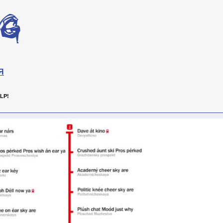
Я
LP!