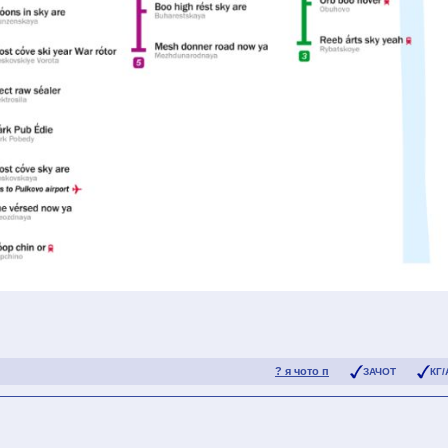
? я чото п
ЗАЧОТ
КГ/