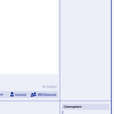
vk
гетшеет
борода!
МЕГАборода!
АМ
Свинодемон
#