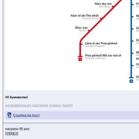
##
Кумовство!
познавательно
картинки
сервис
ниибу
Ссылка на пост
насрано 95 раз:
[0]
[1]
[2]