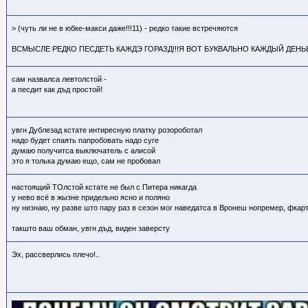
> (чуть ли не в юбке-макси даже!!!11) - редко такие встречяются
ВСМЫСЛЕ РЕДКО ПЕСДЕТЬ КАЖДЭ ГОРАЗД!!!Я ВОТ БУКВАЛЬНО КАЖДЫЙ ДЕНЬ
сам назвалса левтолстой -
а песдит как дъд простой!
увгн Дублезад кстате интиресную платку розороботал
надо будет спаять папробовать надо суге
думаю получитса выключатель с алисой
это я толька думаю ещо, сам не пробовал
настоящий ТОлстой кстате не был с Питера никагда
у нево всё в жызне придельно ясно и поляно
ну низнаю, ну разве што пару раз в сезон мог наведатса в Вронеш нопремер, фкарт
такшто ваш обман, увгн дъд, виден заверсту
Эх, рассверлись плечо!..