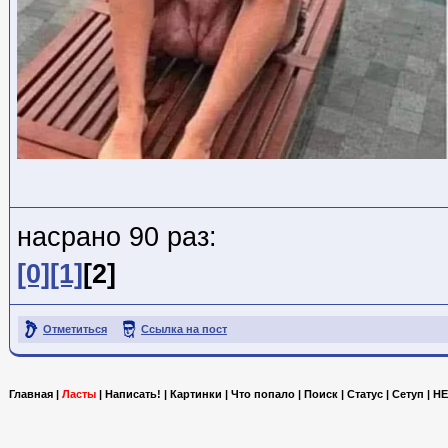
насрано 90 раз:
[0]
[1]
[2]
Отметиться
Ссылка на пост
Главная
|
Ласты
|
Написать!
|
Картинки
|
Что попало
|
Поиск
|
Статус
|
Сетуп
|
HE