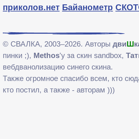
приколов.нет
Байанометр
СКОТ
© СВАЛКА, 2003–2026. Авторы
дви
Ш
к
пинки ;),
Methos
'у за скин sandbox,
Тат
вебдванолизацию синего скина.
Также огромное спасибо всем, кто сюда 
кто постил, а также - авторам )))