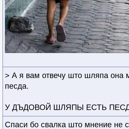
> А я вам отвечу што шляпа она м
песда.
У ДЪДОВОЙ ШЛЯПЫ ЕСТЬ ПЕСД
Спаси бо свалка што мнение не с