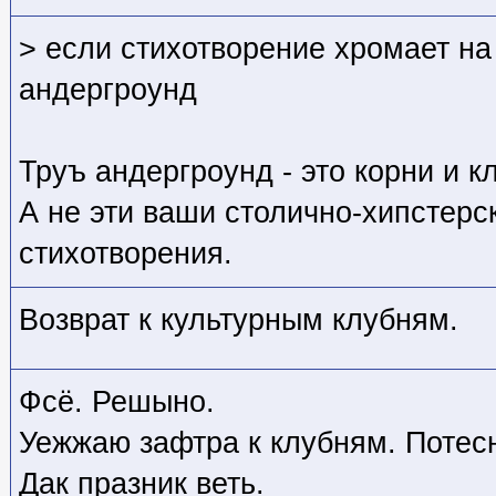
> если стихотворение хромает на о
андергроунд
Труъ андергроунд - это корни и к
А не эти ваши столично-хипстер
стихотворения.
Возврат к культурным клубням.
Фсё. Решыно.
Уежжаю зафтра к клубням. Потес
Дак празник веть.