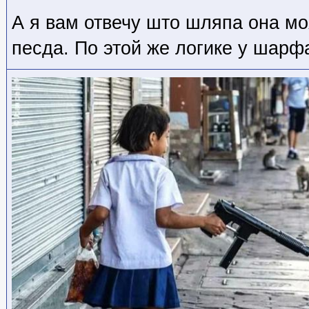
А я вам отвечу што шляпа она моя
песда. По этой же логике у шарф