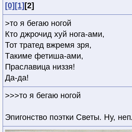
[0]
[1]
[2]
>то я бегаю ногой
Кто джрочид хуй нога-ами,
Тот тратед вжремя зря,
Такиме фетиша-ами,
Праславица низзя!
Да-да!
>>>то я бегаю ногой
Эпигонство поэтки Светы. Ну, неп