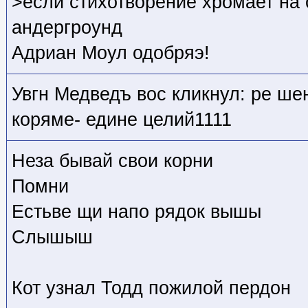
>если стихотворение хромает на об
андергроунд
Адриан Моул одобряэ!
Увгн Медведъ вос кликнул: ре шено
коряме- едине целий1111
Неза бывай свои корни
Помни
Естьве щи напо рядок вышы
Слышыш
Кот узнал Тодд пожилой пердон