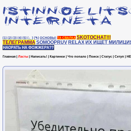
SKOTOCHAT!!!
[1]
[2]
[3]
[4]
[5]
[♩]
[✎]
ОСНОВЫ!
ТА СВАЛКА
ТЕЛЕГРАММА
SOMOOPRUV
RELAX
ИХ ИЩЕТ МИЛИЦИ
НАОРАТЬ НА ФОЖЖЕРА??
Главная
|
Ласты
|
Написать!
|
Картинки
|
Что попало
|
Поиск
|
Статус
|
Сетуп
|
HE