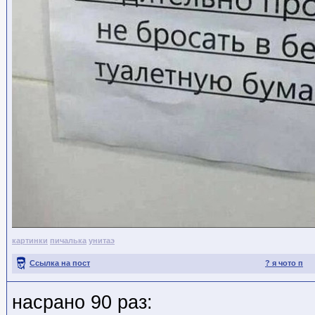
картинки
пичалька
унитаэ
Ссылка на пост
? я чото п
насрано 90 раз: