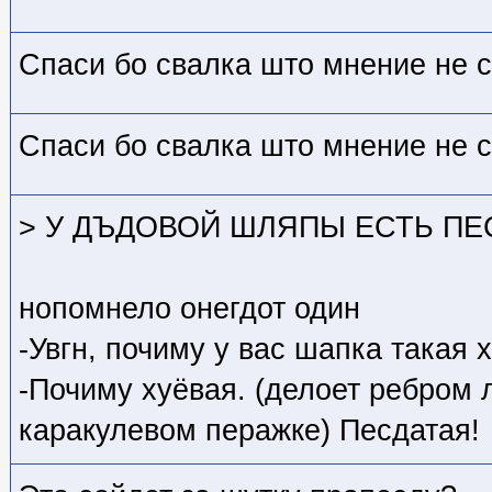
Спаси бо свалка што мнение не с
Спаси бо свалка што мнение не с
> У ДЪДОВОЙ ШЛЯПЫ ЕСТЬ ПЕ
нопомнело онегдот один
-Увгн, почиму у вас шапка такая 
-Почиму хуёвая. (делоет ребром 
каракулевом перажке) Песдатая!