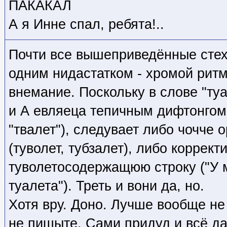
ПАКАКАЛ
А я Инне спал, ребята!..
Почти все вышеприведённые стех
одним нидастатком - хромой ритм
внемание. Поскольку в слове "туа
и А евляеца тепичным дифтонгом 
"твалет"), следувает либо чочче 
(туволет, тубзалет), либо коррект
туволетосодержащюю строку ("У
туалета"). Треть и вони да, но.
Хотя вру. Доно. Лучше вообще не
не пишыте. Сами придуд и всё да