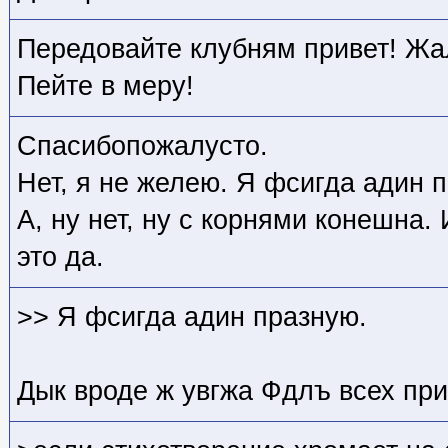
Передовайте клубням привет! Жал
Пейте в меру!
Спасибопожалусто.
Нет, я не желею. Я фсигда адин 
А, ну нет, ну с корнями конешна.
это да.
>> Я фсигда адин празную.
Дык вроде ж увгжа Фдлъ всех при