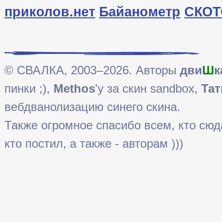
приколов.нет
Байанометр
СКОТ
© СВАЛКА, 2003–2026. Авторы
дви
Ш
к
пинки ;),
Methos
'у за скин sandbox,
Тат
вебдванолизацию синего скина.
Также огромное спасибо всем, кто сюда 
кто постил, а также - авторам )))