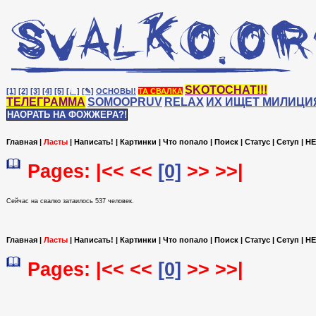
SKOTOCHAT!!!
[1]
[2]
[3]
[4]
[5]
[♩]
[✎]
ОСНОВЫ!
ТА СВАЛКА
ТЕЛЕГРАММА
SOMOOPRUV
RELAX
ИХ ИЩЕТ МИЛИЦИ
НАОРАТЬ НА ФОЖЖЕРА?!
Главная
|
Ласты
|
Написать!
|
Картинки
|
Что попало
|
Поиск
|
Статус
|
Сетуп
|
HE
Pages: |<< <<
[0]
>> >>|
Сейчас на cвалко затаилось 537 человек.
Главная
|
Ласты
|
Написать!
|
Картинки
|
Что попало
|
Поиск
|
Статус
|
Сетуп
|
HE
Pages: |<< <<
[0]
>> >>|