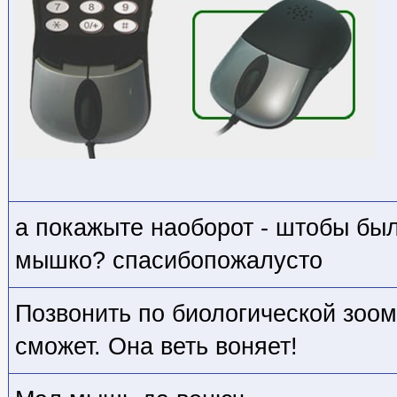
а покажыте наоборот - штобы был
мышко? спасибопожалусто
Позвонить по биологической зоо
сможет. Она веть воняет!