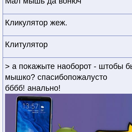
Мал мышь да вонюч
Кликулятор жеж.
Клитулятор
> а покажыте наоборот - штобы б
мышко? спасибопожалусто
бббб! анально!