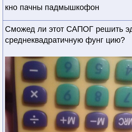
кно пачны падмышкофон
Сможед ли этот САПОГ решить э
среднеквадратичную фунг цию?