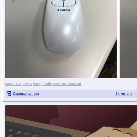
картинки
штуки
мегадизайн
нанотехнологии
Ссылка на пост
? я чото п