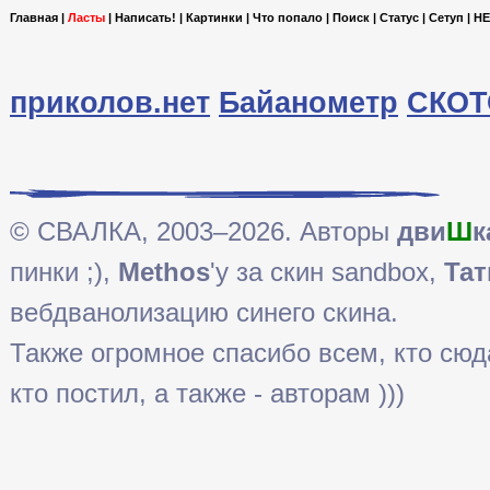
Главная
|
Ласты
|
Написать!
|
Картинки
|
Что попало
|
Поиск
|
Статус
|
Сетуп
|
HE
приколов.нет
Байанометр
СКОТ
© СВАЛКА, 2003–2026. Авторы
дви
Ш
к
пинки ;),
Methos
'у за скин sandbox,
Тат
вебдванолизацию синего скина.
Также огромное спасибо всем, кто сюда 
кто постил, а также - авторам )))