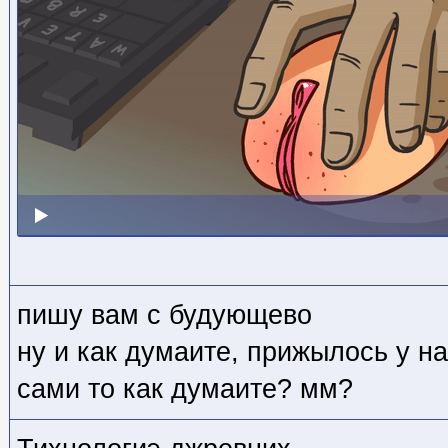
пишу вам с будующево
ну и как думаите, прижылось у н
сами то как думаите? мм?