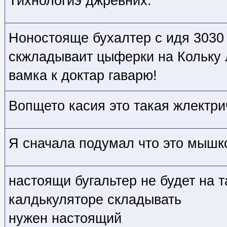
Тихнологиэ джревних.
Ноностояще бухалтер с идя 3030
скжладываит цыферки на Кольку л
вамка к доктар гаварю!
Вопщето касия это такая жлектр
Я сначала подумал что это мышко
настоящи бугальтер не будет на 
калдькуляторе складывать
нужен настоящий