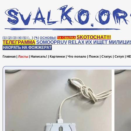
SKOTOCHAT!!!
[1]
[2]
[3]
[4]
[5]
[♩]
[✎]
ОСНОВЫ!
ТА СВАЛКА
ТЕЛЕГРАММА
SOMOOPRUV
RELAX
ИХ ИЩЕТ МИЛИЦИ
НАОРАТЬ НА ФОЖЖЕРА?
Главная
|
Ласты
|
Написать!
|
Картинки
|
Что попало
|
Поиск
|
Статус
|
Сетуп
|
HE