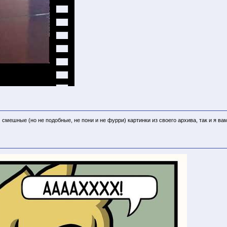
 смешные (но не подобные, не пони и не фурри) картинки из своего архива, так и я вам