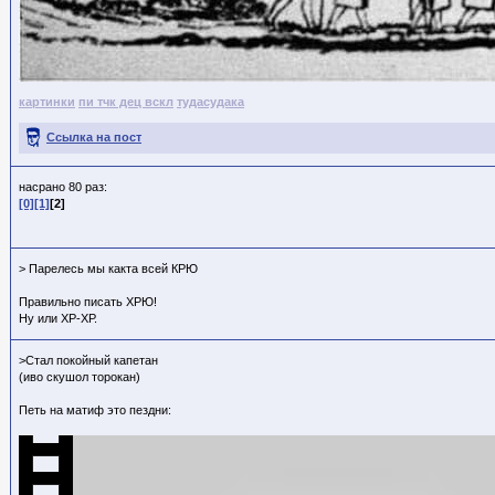
картинки
пи тчк дец вскл
тудасудака
Ссылка на пост
насрано 80 раз:
[0]
[1]
[2]
> Парелесь мы какта всей КРЮ
Правильно писать ХРЮ!
Ну или ХР-ХР.
>Стал покойный капетан
(иво скушол торокан)
Петь на матиф это пездни: