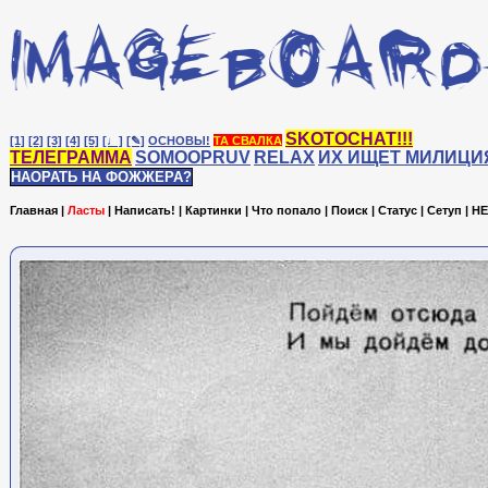
SKOTOCHAT!!!
[1]
[2]
[3]
[4]
[5]
[♩]
[✎]
ОСНОВЫ!
ТА СВАЛКА
ТЕЛЕГРАММА
SOMOOPRUV
RELAX
ИХ ИЩЕТ МИЛИЦИ
НАОРАТЬ НА ФОЖЖЕРА?
Главная
|
Ласты
|
Написать!
|
Картинки
|
Что попало
|
Поиск
|
Статус
|
Сетуп
|
HE