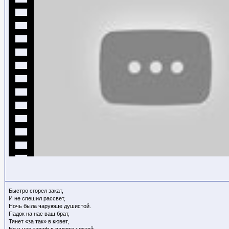
Быстро сгорел закат,
И не спешил рассвет,
Ночь была чарующе душистой.
Падок на нас ваш брат,
Тянет «за так» в кювет,
Но у нас тариф в валюте чистой.