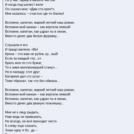
И когда под шелест волн
Он сказал мне: «Дам сто крон*»,
Мне казалось – счастье где-то близко!
Вспомни, капитан, жаркий летний наш роман,
Вспомни мой канкан – как вертела ляжкой!
Вспомни, капитан, как удрал ты в океан,
Вместо денег дав белую фуражку...
Слушала я его
И представляла: «Во!
Крона – это вам не рубль ср...ный!
Если за каждый «тр...х»
Брать мне по сто бумаг,
То к зиме миллионершей стану»...
Но в награду этот друг
Батареек дал сто штук –
Тоже «Крона», так что без обмана...
Вспомни, капитан, жаркий летний наш роман,
Вспомни мой канкан – как вертела ляжкой!
Вспомни, капитан, как удрал ты в океан,
Вместо денег дав рваную тельняшку...
Мне не к лицу рыдать,
Нам ведь не привыкать,
Не всегда, не всё проходит чисто.
К слову еще сказать,
Знаю одну я бл...дь –