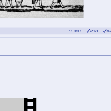
? я чото п
ЗАЧОТ
КГ/