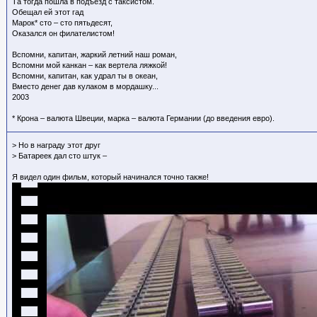
Та тогда пошла в подъезд с таксистом.
Обещал ей этот гад
Марок* сто – сто пятьдесят,
Оказался он филателистом!
Вспомни, капитан, жаркий летний наш роман,
Вспомни мой канкан – как вертела ляжкой!
Вспомни, капитан, как удрал ты в океан,
Вместо денег дав кулаком в мордашку...
2003
* Крона – валюта Швеции, марка – валюта Германии (до введения евро).
> Но в награду этот друг
> Батареек дал сто штук –
Я видел один фильм, который начинался точно также!