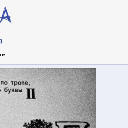
Я
LP!