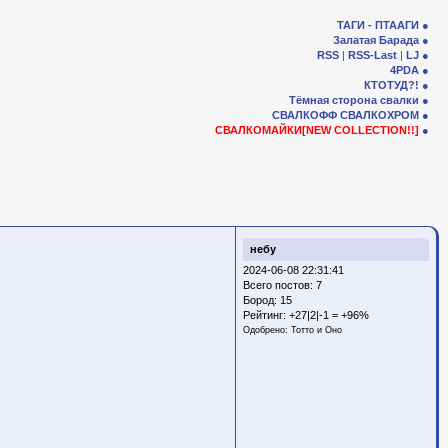
ТАГИ - ПТААГИ
Залатая Барада
RSS
|
RSS-Last
|
LJ
4PDA
КТОТУД?!
Тёмная сторона свалки
СВАЛКОФФ
СВАЛКОХРОМ
СВАЛКОМАЙКИ[NEW COLLECTION!!]
небу
2024-06-08 22:31:41
Всего постов: 7
Бород:
15
Рейтинг:
+27|2|-1 = +96%
Одобрено:
Тотто и Оно