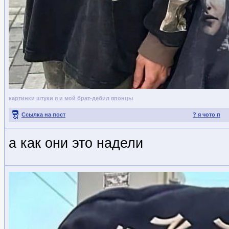
картинки
штуки
я и мой брат-дебил
японцы
Ссылка на пост
? я чото п
а как они это надели