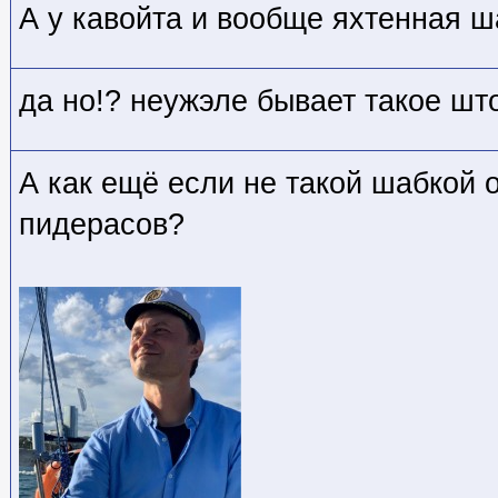
А у кавойта и вообще яхтенная ш
да но!? неужэле бывает такое шт
А как ещё если не такой шабкой 
пидерасов?