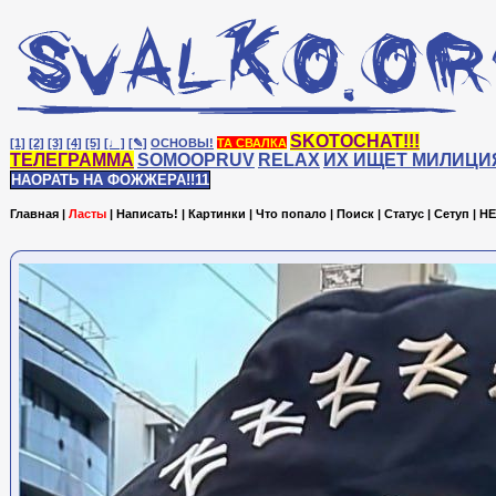
SKOTOCHAT!!!
[1]
[2]
[3]
[4]
[5]
[♩]
[✎]
ОСНОВЫ!
ТА СВАЛКА
ТЕЛЕГРАММА
SOMOOPRUV
RELAX
ИХ ИЩЕТ МИЛИЦИ
НАОРАТЬ НА ФОЖЖЕРА!!11
Главная
|
Ласты
|
Написать!
|
Картинки
|
Что попало
|
Поиск
|
Статус
|
Сетуп
|
HE