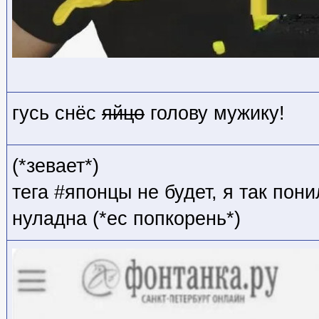
гусь снёс
яйцо
голову мужику!
(*зевает*)
тега #японцы не будет, я так пони
нуладна (*ес попкорень*)