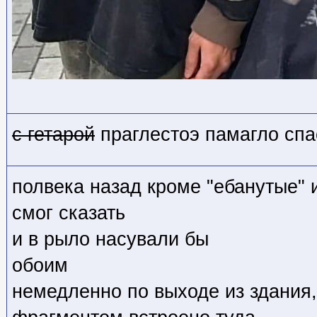
с гетарой
праглестоэ памагло сп
полвека назад кроме "ебанутые" 
смог сказать
и в рыло насували бы
обоим
немедленно по выходе из здания,