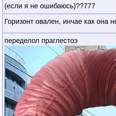
(если я не ошибаюсь)??777
Горизонт овален, инчае как она н
переделол праглестоэ