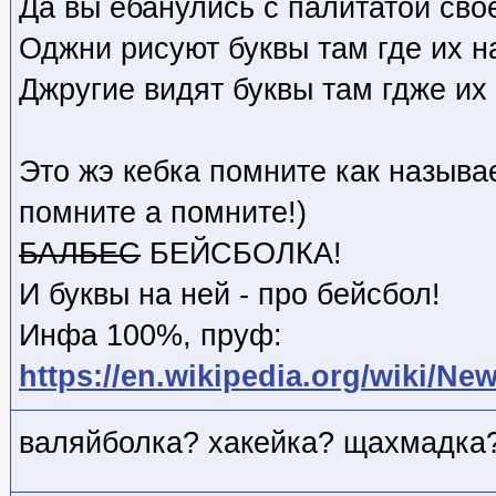
Да вы ебанулись с палитатой сво
Оджни рисуют буквы там где их н
Джругие видят буквы там гдже их 
Это жэ кебка помните как называ
помните а помните!)
БАЛБЕС
БЕЙСБОЛКА!
И буквы на ней - про бейсбол!
Инфа 100%, пруф:
https://en.wikipedia.org/wiki/N
валяйболка? хакейка? щахмадка