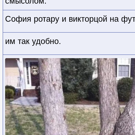
смысолом.
София ротару и викторцой на фу
им так удобно.