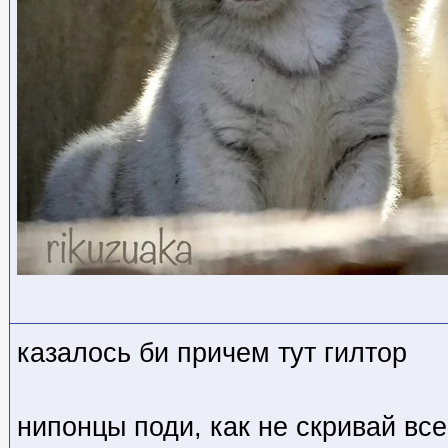
казалось би причем тут гилтор
нипонцы поди, как не скривай вс