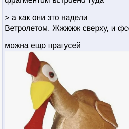
фрагментом встроено туда
> а как они это надели
Ветролетом. Жжжжж сверху, и фс
можна ещо прагусей