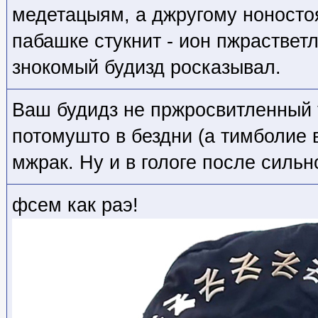
медетацыям, а джругому ноносто
пабашке стукнит - ион пжраствет
знокомый будизд росказывал.
Ваш будидз не пржросвитленный 
потомушто в бездни (а тимболие в
мжрак. Ну и в гологе после сильн
фсем как раэ!