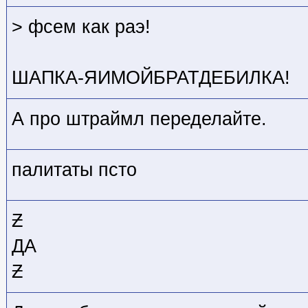
> фсем как раэ!
ШАПКА-ЯИМОЙБРАТДЕБИЛКА!
А про штраймл переделайте.
палитаты псто
Ƶ
ДА
Ƶ