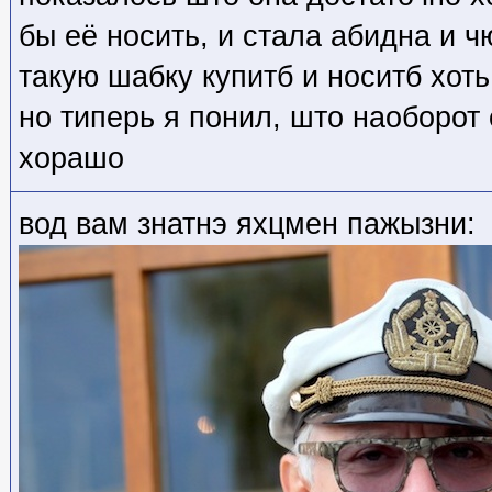
бы её носить, и стала абидна и 
такую шабку купитб и носитб хот
но типерь я понил, што наоборот 
хорашо
вод вам знатнэ яхцмен пажызни: