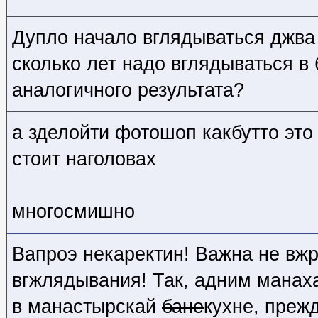
Дупло начало вглядываться джва 
сколько лет надо вглядываться в
аналогичного результата?
а зделойти фотошоп какбутто это
стоит наголовах
многосмишно
Вапроэ некаректин! Важна не вжр
вгжлядывания! Так, адним манаха
в манастырскай
бане
кухне, прежд