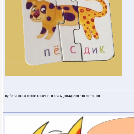
ну ботинок не похож конечно, я сразу догадался что фотошоп