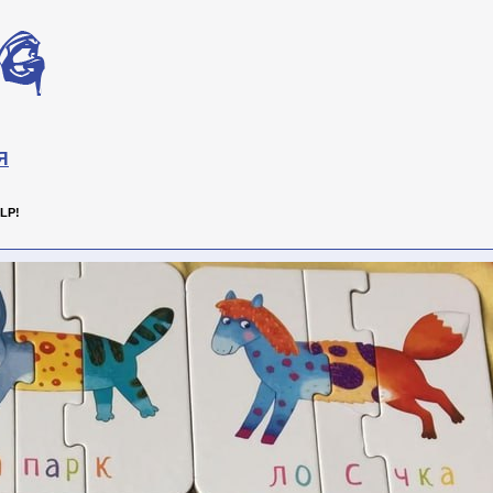
Я
LP!