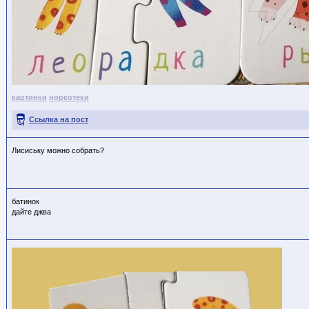
картинки
норкотеки
Ссылка на пост
Лисиську можно собрать?
батинок
дайте джва