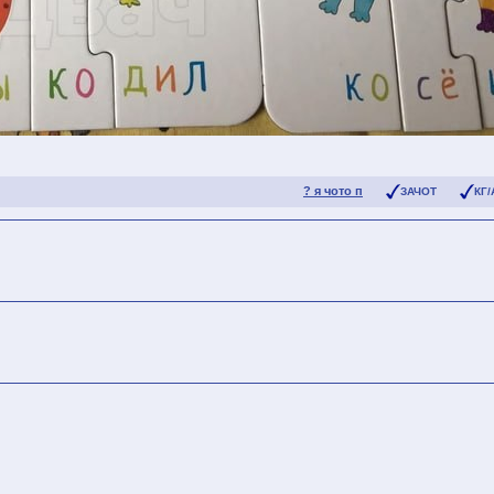
? я чото п
ЗАЧОТ
КГ/