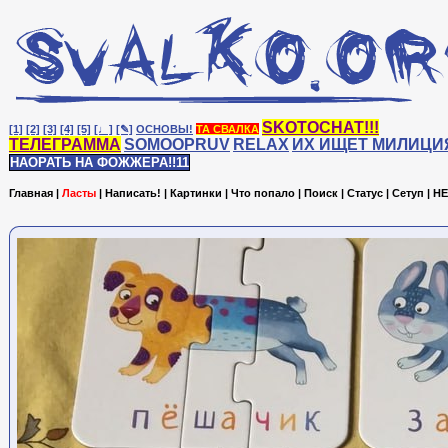
SKOTOCHAT!!!
[1]
[2]
[3]
[4]
[5]
[♩]
[✎]
ОСНОВЫ!
ТА СВАЛКА
ТЕЛЕГРАММА
SOMOOPRUV
RELAX
ИХ ИЩЕТ МИЛИЦИ
НАОРАТЬ НА ФОЖЖЕРА!!11
Главная
|
Ласты
|
Написать!
|
Картинки
|
Что попало
|
Поиск
|
Статус
|
Сетуп
|
HE