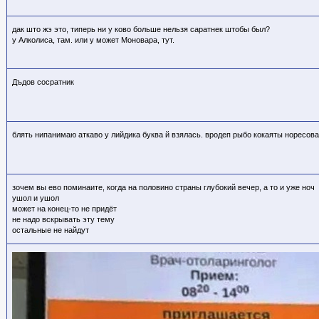
дак што жэ это, типерь ни у ково больше нельзя саратнек штобы был?
у Алколиса, там. или у может Моновара, тут.
Дъдов сосратник
блять нипанимаю аткаво у лийдика буква й взялась. вродеп рыбо кокаяты норесова
зочем вы ево поминаите, когда на половино страны глубокий вечер, а то и уже ноч
ушол и ушол
может на конец-то не придёт
не надо вскрывать эту тему
остальные не найдут