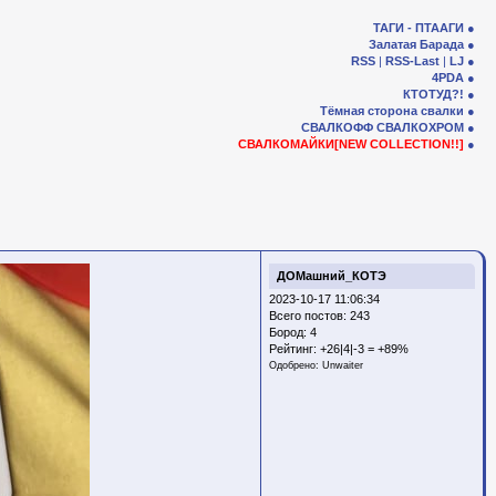
ТАГИ - ПТААГИ
Залатая Барада
RSS
|
RSS-Last
|
LJ
4PDA
КТОТУД?!
Тёмная сторона свалки
СВАЛКОФФ
СВАЛКОХРОМ
СВАЛКОМАЙКИ[NEW COLLECTION!!]
ДОМашний_КОТЭ
2023-10-17 11:06:34
Всего постов: 243
Бород:
4
Рейтинг:
+26|4|-3 = +89%
Одобрено:
Unwaiter