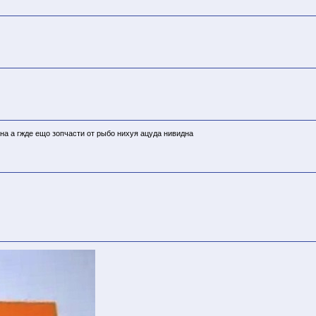
на а гжде ещо зопчасти от рыбо нихуя ацуда нивидна