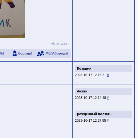
vk
гетшеет
борода!
МЕГАборода!
АМ
Козадер
2023-10-17 12:13:21
#
dicius
2023-10-17 12:14:48
#
рожденный ползать
2023-10-17 12:27:55
#