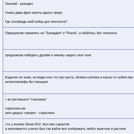
Лишний - рыкодил
Униво джва фрог-мента одного зверя
Где зозобрадь мой нобор доя пингпонга?
Пжредлогаю паминять на "Запардил" и "Рыкок", и обойтись бес пенпонга.
предложгаю пабедить дружбе и никому нидать пенг-понг
Бздынек не знаю, но видел кое что про крота, лёлика-хуёлика и какую-то хуйню пр
антропоморфа без панцыря
> встретившего "союзника"
соратнека же
увгн дицеус говорит - соратнеки
это у велики Ленин В.И. был ево сарантик
а инопланетнэ улитко был так вабче мог изображать любоэ жывтоне и растене