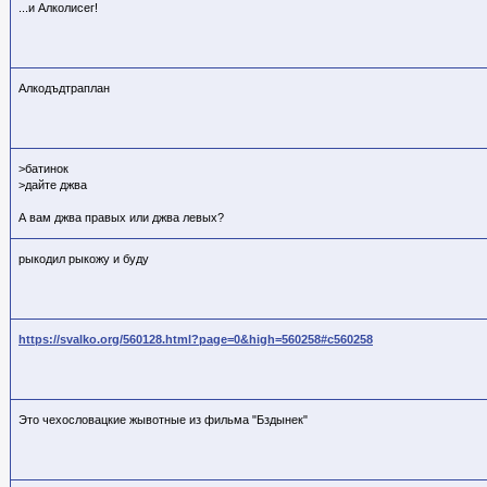
...и Алколисег!
Алкодъдтраплан
>батинок
>дайте джва
А вам джва правых или джва левых?
рыкодил рыкожу и буду
https://svalko.org/560128.html?page=0&high=560258#c560258
Это чехословацкие жывотные из фильма "Бздынек"