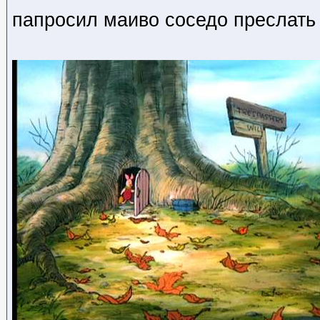
папросил маиво соседо преслать