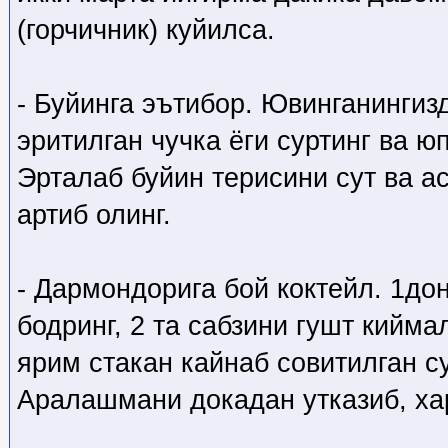
(горчичник) куйилса.
- Буйинга эътибор. Ювинганингизд
эритилган чучка ёги суртинг ва ю
Эрталаб буйин терисини сут ва 
артиб олинг.
- Дармондорига бой коктейл. 1дон
бодринг, 2 та сабзини гушт кийма
ярим стакан кайнаб совитилган с
Аралашмани докадан утказиб, хар