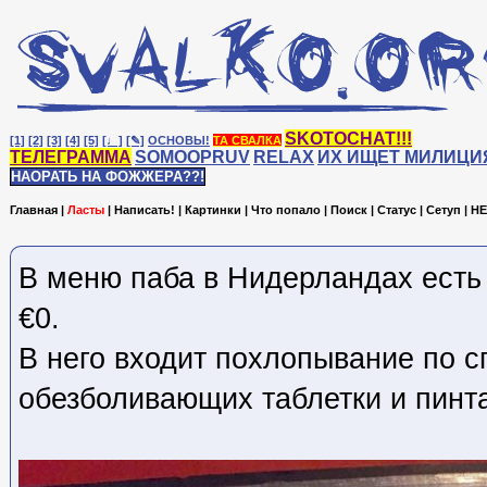
SKOTOCHAT!!!
[1]
[2]
[3]
[4]
[5]
[♩]
[✎]
ОСНОВЫ!
ТА СВАЛКА
ТЕЛЕГРАММА
SOMOOPRUV
RELAX
ИХ ИЩЕТ МИЛИЦИ
НАОРАТЬ НА ФОЖЖЕРА??!
Главная
|
Ласты
|
Написать!
|
Картинки
|
Что попало
|
Поиск
|
Статус
|
Сетуп
|
HE
В меню паба в Нидерландах есть 
€0.
В него входит похлопывание по с
обезболивающих таблетки и пинта