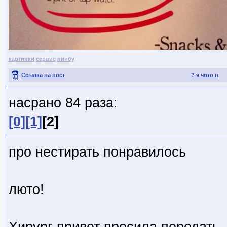
картинки
сервис
ниибу
Ссылка на пост
? я чото п
насрано 84 раза:
[0]
[1]
[2]
про нестирать понравилось
люто!