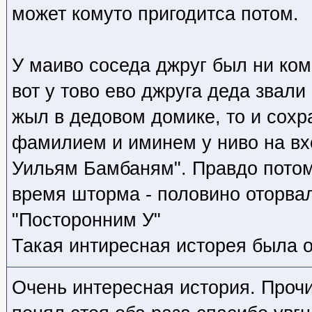
может комуто пригодитса потом.
У маиво соседа джруг был ни ком
вот у тово ево джруга деда звали
жыл в дедовом домике, то и сохр
фамилием и иминем у ниво на вх
Уильям Бамбаням". Правдо потом
время шторма - половино оторвал
"Посторонним У"
Такая интиресная исторея была о
Очень интересная история. Прочи