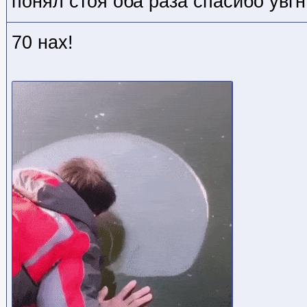
понял стоя оба раза спасибо увг
70 нах!