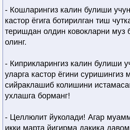
- Кошларингиз калин булиши учун
кастор ёгига ботирилган тиш чутк
теришдан олдин ковокларни муз 
олинг.
- Киприкларингиз калин булиши у
уларга кастор ёгини суришингиз 
сийраклашиб колишини истамаса
ухлашга борманг!
- Целлюлит йуколади! Агар муам
икки марта йигирма дакика даво