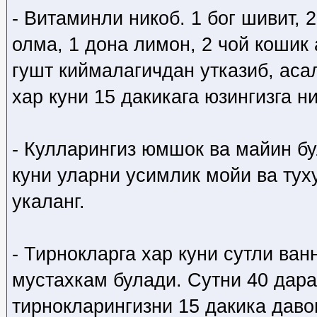
- Витаминли никоб. 1 бог шивит, 
олма, 1 дона лимон, 2 чой кошик
гушт киймалагичдан утказиб, аса
хар куни 15 дакикага юзингизга ни
- Кулларингиз юмшок ва майин б
куни уларни усимлик мойи ва ту
укаланг.
- Тирнокларга хар куни сутли ван
мустахкам булади. Сутни 40 дара
тирнокларингизни 15 дакика даво