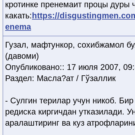
кротинке пренемаит процы дуры 
какать:
https://disgustingmen.co
enema
Гузал, мафтункор, сохибжамол б
(давоми)
Опубликовано:: 17 июля 2007, 09
Раздел: Масла?ат / Гўзаллик
- Сулгин терилар учун никоб. Бир
редиска киргичдан утказилади. У
аралаштиринг ва куз атрофларини