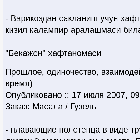
- Варикоздан сакланиш учун хаф
кизил калампир аралашмаси била
"Бекажон" хафтаномаси
Прошлое, одиночество, взаимодей
время)
Опубликовано :: 17 июля 2007, 09
Заказ: Масала / Гузель
- плавающие полотенца в виде тр