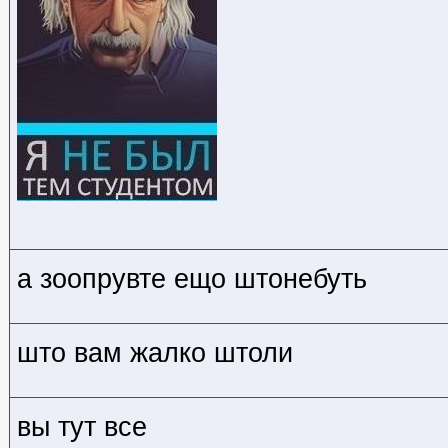
а зоопрувте ещо штонебуть
што вам жалко штоли
вы тут все