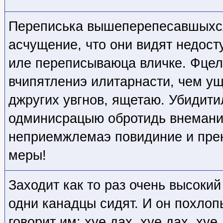
Переписька вышеперепесавшыхся
асчущение, что они видят недос
иле переписываюца вличке. Фцел
вчипятлениэ илитарнасти, чем у
джругих увгнов, ящетаю. Убидит
одминисрацыю обротидь внемани
неприемжлемаэ повидиние и пре
меры!
Заходит как то раз очень высокий
одни канадцы сидят. И он похлоп
говорит им: хуе дах, хуе дах, хуе