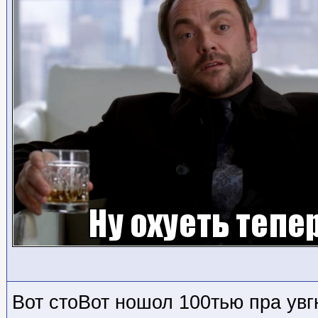
Вот стоВот ношол 100тью пра увг