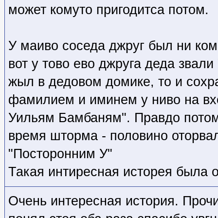
может комуто пригодитса потом.
У маиво соседа джруг был ни ком
вот у тово ево джруга деда звали
жыл в дедовом домике, то и сохр
фамилием и иминем у ниво на вх
Уильям Бамбаням". Правдо потом
время шторма - половино оторвал
"Посторонним У"
Такая интиресная исторея была о
Очень интересная история. Прочи