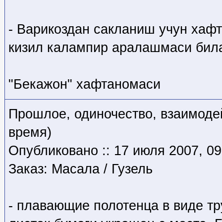
- Варикоздан сакланиш учун хаф
кизил калампир аралашмаси била
"Бекажон" хафтаномаси
Прошлое, одиночество, взаимодей
время)
Опубликовано :: 17 июля 2007, 09
Заказ: Масала / Гузель
- плавающие полотенца в виде тр