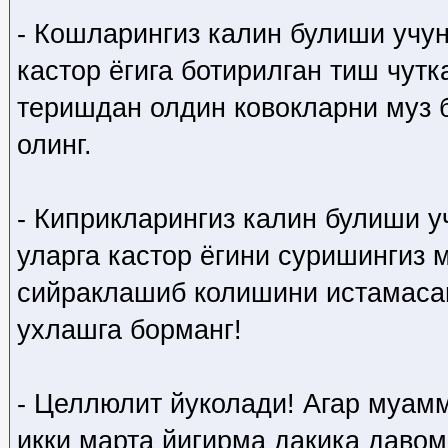
- Кошларингиз калин булиши учун
кастор ёгига ботирилган тиш чутк
теришдан олдин ковокларни муз 
олинг.
- Киприкларингиз калин булиши у
уларга кастор ёгини суришингиз 
сийраклашиб колишини истамаса
ухлашга борманг!
- Целлюлит йуколади! Агар муам
икки марта йигирма дакика даво