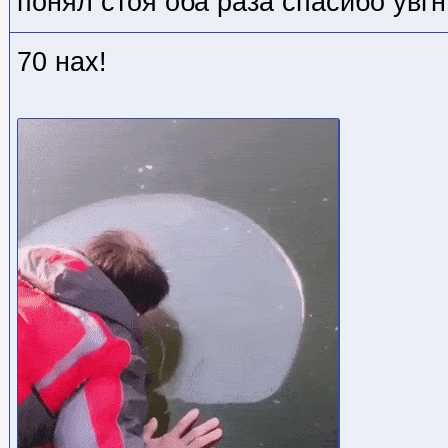
понял стоя оба раза спасибо увг
70 нах!