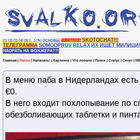
SKOTOCHAT!!!
[1]
[2]
[3]
[4]
[5]
[♩]
[✎]
ОСНОВЫ!
ТА СВАЛКА
ТЕЛЕГРАММА
SOMOOPRUV
RELAX
ИХ ИЩЕТ МИЛИЦИ
НАОРАТЬ НА ФОЖЖЕРА??!
Главная
|
Ласты
|
Написать!
|
Картинки
|
Что попало
|
Поиск
|
Статус
|
Сетуп
|
HE
В меню паба в Нидерландах есть 
€0.
В него входит похлопывание по с
обезболивающих таблетки и пинта