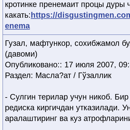
кротинке пренемаит процы дуры 
какать:
https://disgustingmen.co
enema
Гузал, мафтункор, сохибжамол б
(давоми)
Опубликовано:: 17 июля 2007, 09
Раздел: Масла?ат / Гўзаллик
- Сулгин терилар учун никоб. Бир
редиска киргичдан утказилади. У
аралаштиринг ва куз атрофларини