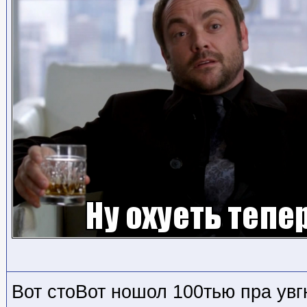
Вот стоВот ношол 100тью пра увг