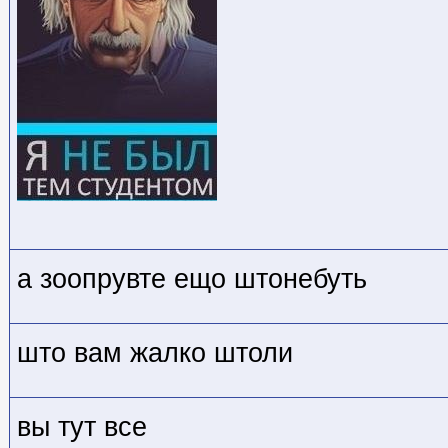
а зоопрувте ещо штонебуть
што вам жалко штоли
вы тут все