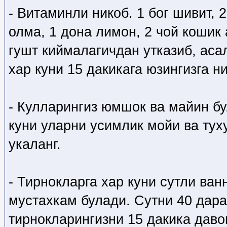
- Витаминли никоб. 1 бог шивит, 
олма, 1 дона лимон, 2 чой кошик
гушт киймалагичдан утказиб, аса
хар куни 15 дакикага юзингизга ни
- Кулларингиз юмшок ва майин б
куни уларни усимлик мойи ва ту
укаланг.
- Тирнокларга хар куни сутли ван
мустахкам булади. Сутни 40 дара
тирнокларингизни 15 дакика даво