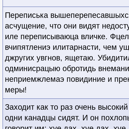
Переписька вышеперепесавшыхся
асчущение, что они видят недос
иле переписываюца вличке. Фцел
вчипятлениэ илитарнасти, чем у
джругих увгнов, ящетаю. Убидит
одминисрацыю обротидь внемани
неприемжлемаэ повидиние и пре
меры!
Заходит как то раз очень высокий
одни канадцы сидят. И он похлоп
говорит им: хуе дах, хуе дах, хуе