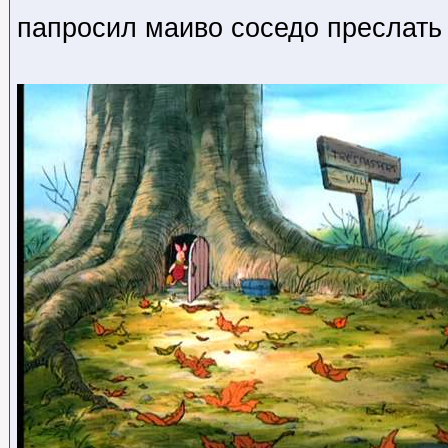
папросил маиво соседо преслать