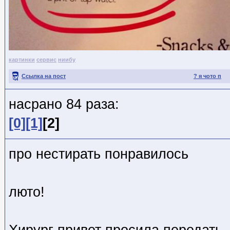
картинки
сервис
ниибу
Ссылка на пост
? я чото п
насрано 84 раза:
[0]
[1]
[2]
про нестирать понравилось
люто!