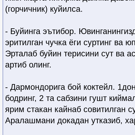
(горчичник) куйилса.
- Буйинга эътибор. Ювинганингизд
эритилган чучка ёги суртинг ва ю
Эрталаб буйин терисини сут ва 
артиб олинг.
- Дармондорига бой коктейл. 1дон
бодринг, 2 та сабзини гушт кийма
ярим стакан кайнаб совитилган с
Аралашмани докадан утказиб, хар