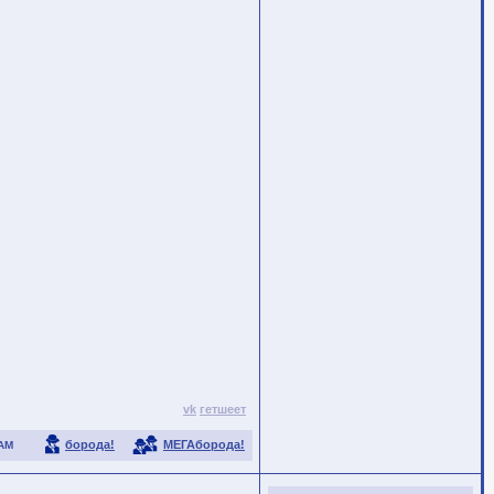
vk
гетшеет
борода!
МЕГАборода!
АМ