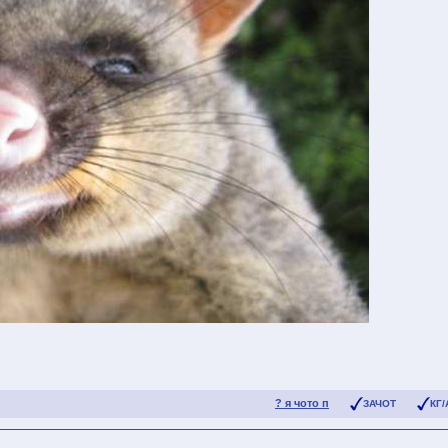
? я чото п
ЗАЧОТ
КГ/