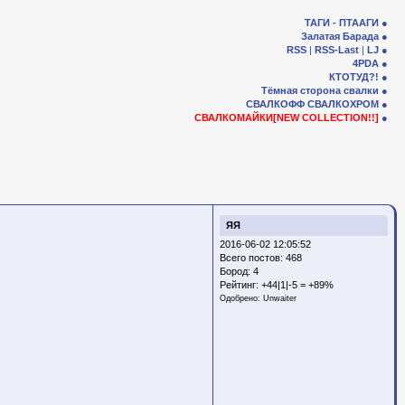
ТАГИ - ПТААГИ
Залатая Барада
RSS
|
RSS-Last
|
LJ
4PDA
КТОТУД?!
Тёмная сторона свалки
СВАЛКОФФ
СВАЛКОХРОМ
СВАЛКОМАЙКИ[NEW COLLECTION!!]
ЯЯ
2016-06-02 12:05:52
Всего постов: 468
Бород:
4
Рейтинг:
+44|1|-5 = +89%
Одобрено:
Unwaiter