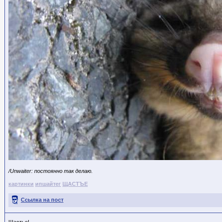
/Unwaiter: постоянно так делаю.
картинки
ипшайтег
ЩАСТЪЕ
Ссылка на пост
Щастье!