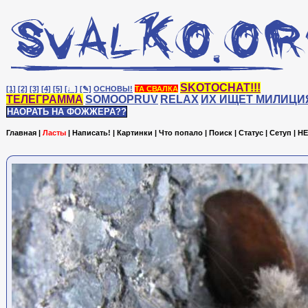
SKOTOCHAT!!!
[1]
[2]
[3]
[4]
[5]
[♩]
[✎]
ОСНОВЫ!
ТА СВАЛКА
ТЕЛЕГРАММА
SOMOOPRUV
RELAX
ИХ ИЩЕТ МИЛИЦИ
НАОРАТЬ НА ФОЖЖЕРА??
Главная
|
Ласты
|
Написать!
|
Картинки
|
Что попало
|
Поиск
|
Статус
|
Сетуп
|
HE