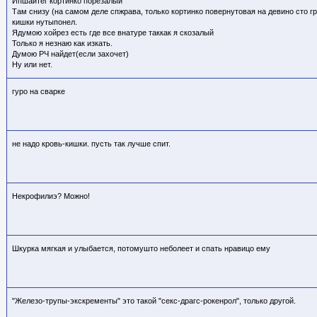
Ипшайтег кортинко порезалый
Там снизу (на самом деле спжрава, только кортинко повернутовая на девино сто гр
кишки нутыпонел.
Ядумою хойрез есть где все внатуре таккак я скозалый
Только я незнаю как изкать.
Думою РЧ найдет(если захочет)
Ну или нет.
гуро на сварке
не надо кровь-кишки. пусть так лучше спит.
Некрофилиэ? Можно!
Шкурка мягкая и улыбается, потомушто неболеет и спать нравицо ему
"Железо-трупы-экскременты" это такой "секс-драгс-рокенрол", только другой.