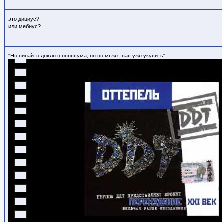
это дициус?
или мебиус?
"Не пинайте дохлого опоссума, он не может вас уже укусить"