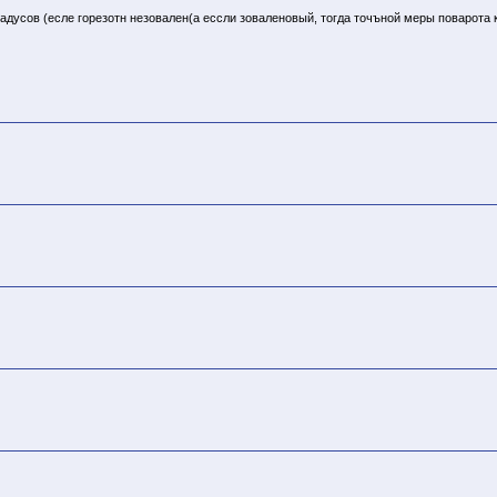
адусов (есле горезотн незовален(а ессли зоваленовый, тогда точъной меры поварота к