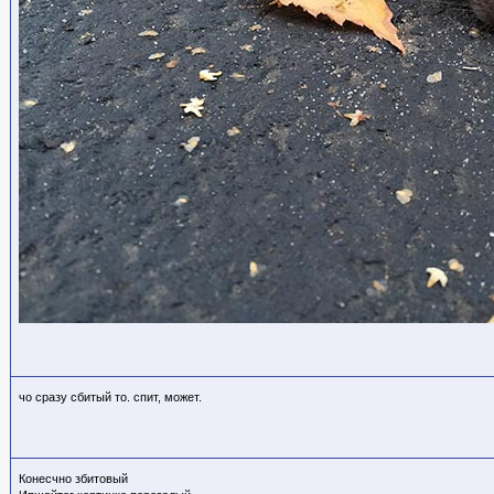
чо сразу сбитый то. спит, может.
Конесчно збитовый