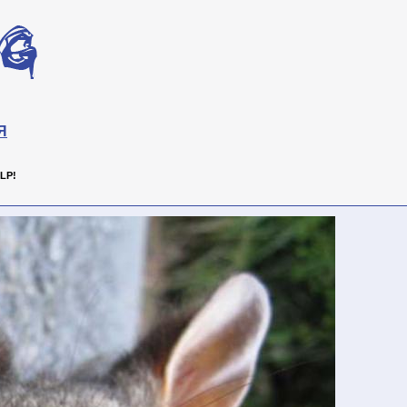
Я
LP!