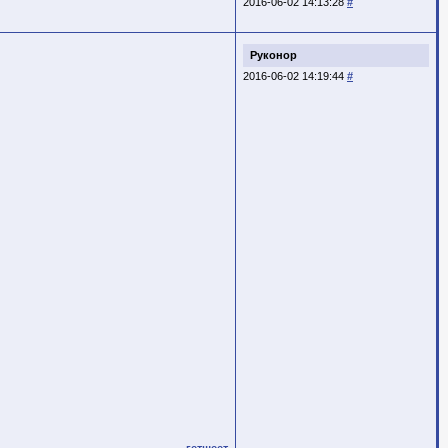
2016-06-02 14:13:28
#
Руконор
2016-06-02 14:19:44
#
гетшеет